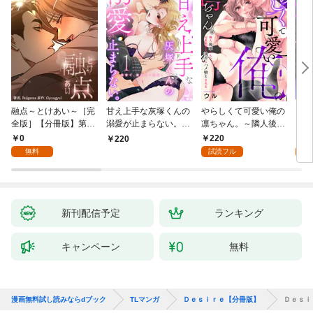
融点～とけあい～［完
甘え上手な灰塚くんの
やらしくて可愛い俺の
マゾ
全版］【分冊版】第1
溺愛が止まらない。純
凛ちゃん。～隣人後輩
くさ
話
情で、健気で…絶倫！
くんのイキすぎた執着
ッチ
0
220
2
220
(1)
にハメ堕とされる～(1)
まま
無料
試読フル
試
～(1
新刊配信予定
ランキング
キャンペーン
無料
漫画無料試し読みならdブック
TLマンガ
Ｄｅｓｉｒｅ【分冊版】
Ｄｅｓｉ