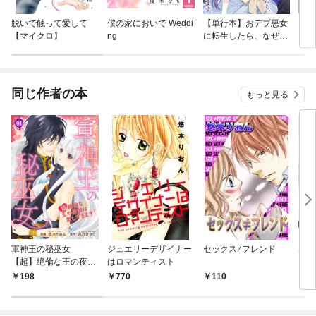
脱いで触って愛して
僕の家においで Weddi
【単行本】おデブ悪女
【タ
【マイクロ】
ng
に転生したら、なぜか
もう
ラスボス王子様に執着
されています
同じ作者の本
もっと見る
軍神王の秘巫女
ジュエリーデザイナー
セックス≠フレンド
S系
【超】絶倫な王の夜伽
はロマンティスト
は激しすぎます！ 【短
198
770
110
1
編】1