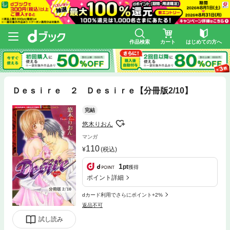
作品検索
カート
はじめての方へ
Ｄｅｓｉｒｅ ２ Ｄｅｓｉｒｅ【分冊版2/10】
完結
悠木りおん
マンガ
110
(税込)
1
pt
獲得
ポイント詳細
dカード利用でさらにポイント+2%
返品不可
試し読み