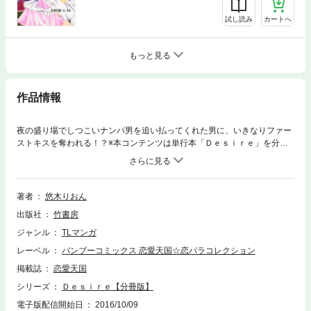
試し読み
カートへ
もっと見る
作品情報
夜の盛り場でしつこいナンパ男を追い払ってくれた男に、いきなりファー
ストキスを奪われる！？※本コンテンツは単行本「Ｄｅｓｉｒｅ」を分冊
したものです。
著者
悠木りおん
出版社
竹書房
ジャンル
TLマンガ
レーベル
バンブーコミックス 恋愛天国☆恋パラコレクション
掲載誌
恋愛天国
シリーズ
Ｄｅｓｉｒｅ【分冊版】
電子版配信開始日
2016/10/09