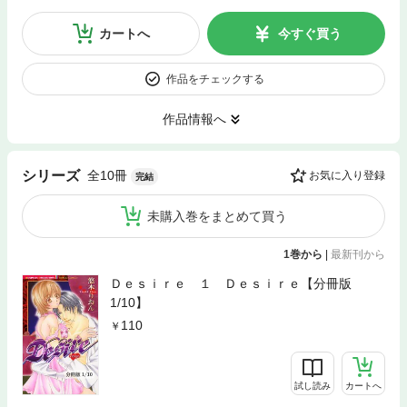
カートへ
今すぐ買う
作品をチェックする
作品情報へ
全10冊
シリーズ
お気に入り登録
完結
未購入巻をまとめて買う
1巻から
|
最新刊から
Ｄｅｓｉｒｅ １ Ｄｅｓｉｒｅ【分冊版
1/10】
110
試し読み
カートへ