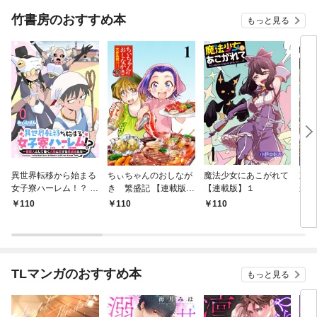
竹書房のおすすめ本
もっと見る
異世界転移から始まる
ちぃちゃんのおしなが
魔法少女にあこがれて
東京
女子寮ハーレム！？ ～
き 繁盛記 【連載版】
【連載版】１
から
管理人として働く人間
１
冒険
110
110
110
1
と恋する魔族娘たち～
ダン
【連載版】０
なっ
【連
TLマンガのおすすめ本
もっと見る