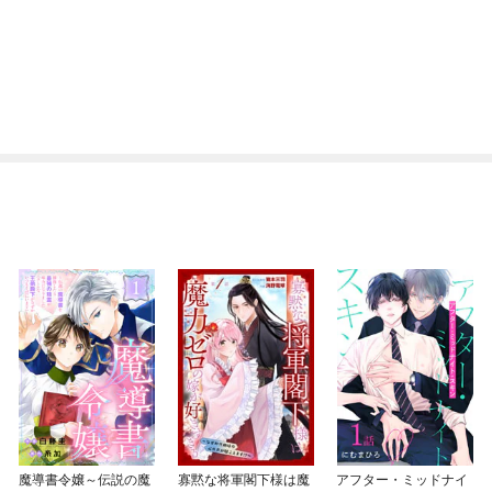
魔導書令嬢～伝説の魔
寡黙な将軍閣下様は魔
アフター・ミッドナイ