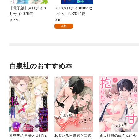
【電子版】メロディ 8
LaLaメロディonlineセ
月号（2026年）
レクション2014夏
0
770
無料
白泉社のおすすめ本
社交界の毒婦とよばれ
私を叱る日鷹君と毎晩
新入社員の藤くんに今