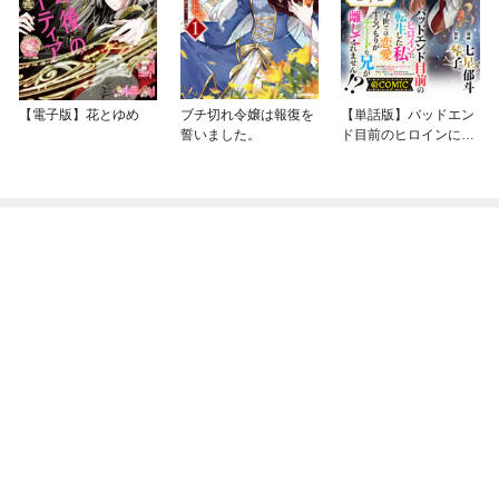
【電子版】花とゆめ
ブチ切れ令嬢は報復を
【単話版】バッドエン
誓いました。
ド目前のヒロインに転
生した私、今世では恋
愛するつもりがチート
な兄が離してくれませ
ん！？@COMIC