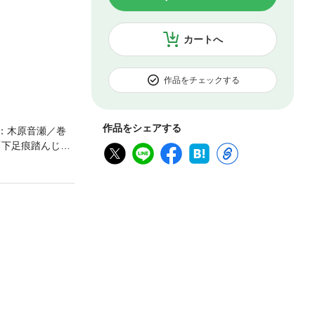
カートへ
作品をチェックする
作品をシェアする
：木原音瀬／巻
「下足痕踏んじゃ
ット」秋山はる
ねいな生活」ふ
／六本木綾／樫
は紙版のものをそ