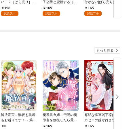
い！？［ばら売り］
子公爵と蜜婚する［ば
付かない[ばら売り]
第1話
ら売り］ 第1話
第1話
198
165
165
試読フル
試読フル
試読フル
もっと見る
解放宣言～溺愛も執着
魔導書令嬢～伝説の魔
寡黙な将軍閣下様は魔
もお断りです！～ 第1
導書を修復したら最強
力ゼロの嫁が好きすぎ
話
の精霊が味方になりま
る～なぜか旦那様の心
0
165
165