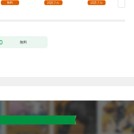
した（クールな王弟殿
の声が聞こえます！？
無料
試読フル
試読フル
下がなぜかいつもそば
～［1話売り］ story0
にいます）～［ばら売
1
り］ 第1話
無料