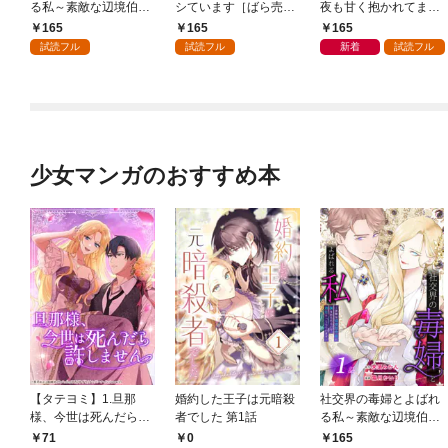
る私～素敵な辺境伯令
シています［ばら売
夜も甘く抱かれてます
息に腕を折られたの
り］ 第1話
［ばら売り］ 第1話
165
165
165
で、責任とってもらい
試読フル
試読フル
新着
試読フル
ます～［ばら売り］
第1話
少女マンガのおすすめ本
【タテヨミ】1.旦那
婚約した王子は元暗殺
社交界の毒婦とよばれ
様、今世は死んだら許
者でした 第1話
る私～素敵な辺境伯令
しません
息に腕を折られたの
71
0
165