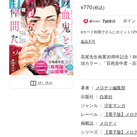
770
(税込)
ポイン
7
pt
獲得
dカード利用でさらにポイント+2
返品不可
高尾先生画業30周年記念！
頭カラー：「百死壺中君－百
いました」麻生みこと／カラ
／「八雲立つ 灼」樹なつみ
じもとゆうき／「翠の社の龍
試し読み
著者
メロディ編集部
野宇季※電子化に当たって都
のまま記載しておりますので
出版社
白泉社
ジャンル
少女マンガ
レーベル
【電子版】メロ
掲載誌
メロディ
シリーズ
【電子版】メロ