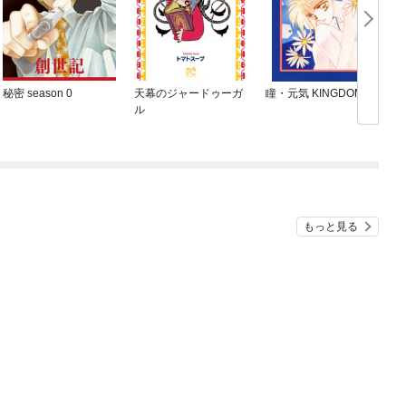
秘密 season 0
天幕のジャードゥーガ
瞳・元気 KINGDOM
【
ル
もっと見る