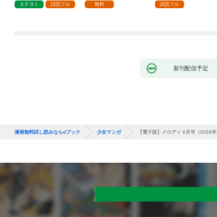
で、責任とってもらい
タテヨミ
試読フル
無料
試読フル
ます～［ばら売り］
第1話
新刊配信予定
漫画無料試し読みならdブック
少女マンガ
【電子版】メロディ 6月号（2026