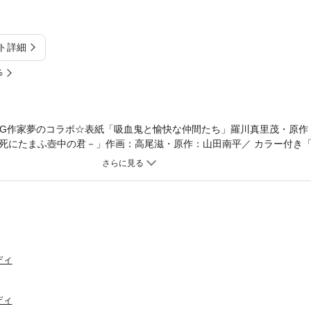
ト詳細
%
BIG作家夢のコラボ☆表紙「吸血鬼と愉快な仲間たち」羅川真里茂・原作
死にたまふ壺中の君－」作画：高尾滋・原作：山田南平／ カラー付き
ー付き特別読み切り「団地の窓に」まどさわ窓子／「私のブルーガーネ
／「蜻蛉」河惣益巳／「傾国の騎士団長」福良木漁／「寿々木君のてい
神さま」松風はるか／「ルーム・ツアーズ」マツモトトモ／玖保キリコ
合により収録しなかった口絵・記事や作品があります。また、ページ数
、電子版のページ数とは違っている場合がございます。
ディ
ディ