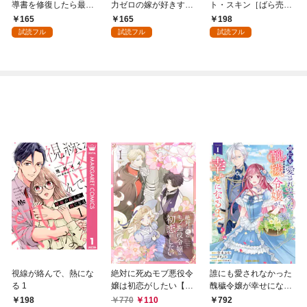
導書を修復したら最強
力ゼロの嫁が好きすぎ
ト・スキン［ばら売
の精霊が味方になりま
る～なぜか旦那様の心
り］ 第1話
165
165
198
した（クールな王弟殿
の声が聞こえます！？
試読フル
試読フル
試読フル
下がなぜかいつもそば
～［1話売り］ story0
にいます）～［ばら売
1
り］ 第1話
視線が絡んで、熱にな
絶対に死ぬモブ悪役令
誰にも愛されなかった
る 1
嬢は初恋がしたい【単
醜穢令嬢が幸せになる
行本版】 1巻
まで 1
198
770
110
792