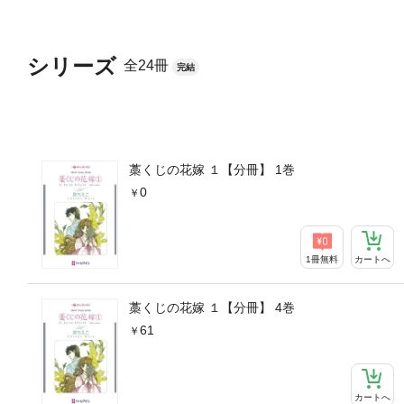
シリーズ
全24冊
完結
藁くじの花嫁 １【分冊】 1巻
0
1冊無料
カートへ
藁くじの花嫁 １【分冊】 4巻
61
カートへ