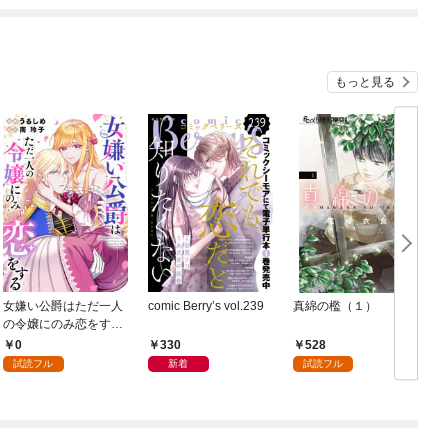
もっと見る
女嫌い公爵はただ一人
comic Berry’s vol.239
真綿の檻（１）
の令嬢にのみ恋をする
（分冊版）第１話
0
330
528
試読フル
新着
試読フル