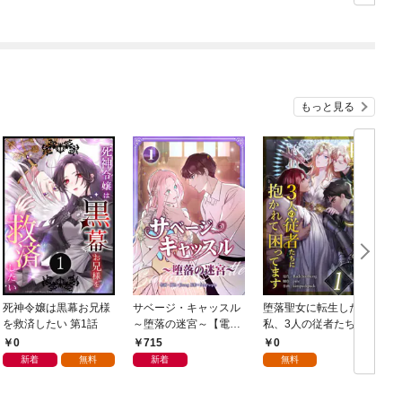
もっと見る
死神令嬢は黒幕お兄様
サベージ・キャッスル
堕落聖女に転生した
を救済したい 第1話
～堕落の迷宮～【電子
私、3人の従者たちに
単行本版】 第1巻
抱かれて困ってます 第
0
715
0
1話
新着
無料
新着
無料