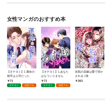
たちのおかげで何も困
らない件～ 第1話
女性マンガのおすすめ本
【タテヨミ】1.運命の
【タテヨミ】1.あなた
岩肌の花嫁は愛で溶か
相手は上司だった
はもういりません
される 1巻
71
71
363
タテヨミ
試読フル
タテヨミ
試読フル