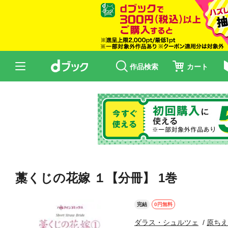
作品検索
カート
藁くじの花嫁 １【分冊】 1巻
完結
0円無料
ダラス・シュルツェ
原ち