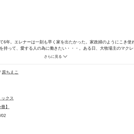
て6年。エレナーは一刻も早く家を出たかった。家政婦のようにこき使
を持って、愛する人の為に働きたい・・・。ある日、大牧場主のマクレ
二人は注目の的。その兄のルークにエレナーは突然求婚され!?
原ちえこ
ミックス
分冊】
/02