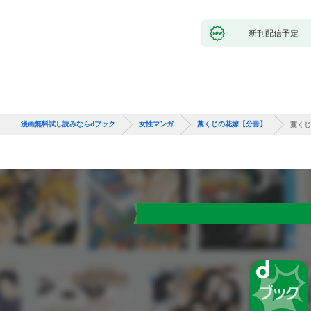
新刊配信予定
漫画無料試し読みならdブック
女性マンガ
藁くじの花嫁【分冊】
藁くじ