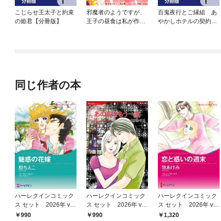
こじらせ王太子と約束
邪魔者のようですが、
百鬼夜行とご縁組 あ
の姫君【分冊版】
王子の昼食は私が作る
やかしホテルの契約夫
ようです 【連載版】
婦【分冊版】
同じ作者の本
ハーレクインコミック
ハーレクインコミック
ハーレクインコミック
ス セット 2026年 vo
ス セット 2026年 vo
ス セット 2026年 vo
l.800
l.795
l.856
990
990
1,320