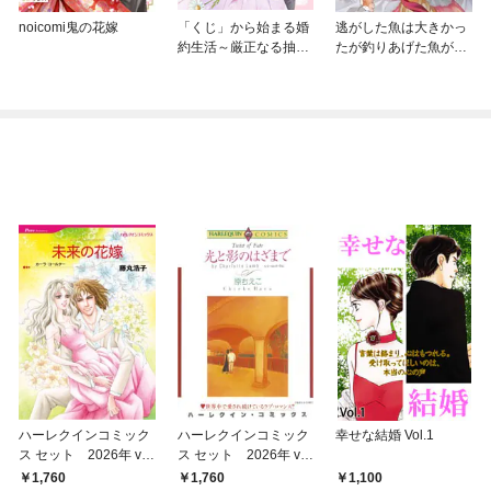
noicomi鬼の花嫁
「くじ」から始まる婚
逃がした魚は大きかっ
約生活～厳正なる抽選
たが釣りあげた魚が大
の結果、笑わない次期
きすぎた件（コミッ
公爵様の婚約者に当選
ク）【分冊版】
しました～
ハーレクインコミック
ハーレクインコミック
幸せな結婚 Vol.1
ス セット 2026年 vo
ス セット 2026年 vo
l.911
l.910
1,760
1,760
1,100