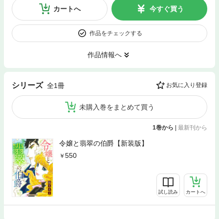
カートへ
今すぐ買う
作品をチェックする
作品情報へ
シリーズ
全1冊
お気に入り登録
未購入巻をまとめて買う
1巻から
|
最新刊から
令嬢と翡翠の伯爵【新装版】
550
試し読み
カートへ