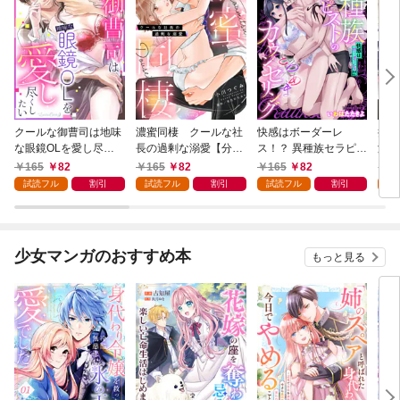
クールな御曹司は地味
濃蜜同棲 クールな社
快感はボーダーレ
抱か
な眼鏡OLを愛し尽く
長の過剰な溺愛【分冊
ス！？ 異種族セラピス
激変
したい【分冊版】 1
版】1話
トのとろあまカウンセ
に突
165
82
165
82
165
82
7
話
リング【分冊版】1話
行本
試読フル
割引
試読フル
割引
試読フル
割引
試
漫画
少女マンガのおすすめ本
もっと見る