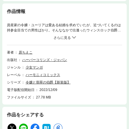
作品情報
資産家の令嬢・ユーリアは愛ある結婚を求めていたが、近づいてくるのは
持参金目当ての男性ばかり。そんななかで出逢ったウィンスロック伯爵
は、彼女を一人の女性として見てくれる存在だった。次第に惹かれあう二
人だが、ユーリアは持参金でなく自分自身を求めてほしいと思うあまり、
伯爵にとある求婚のお願いをして──!?※本作品は過去に宙出版から刊行さ
れた作品の新装版です。本編に変更はありませんので、重複購入にご注意
著者
原ちえこ
ください。
出版社
ハーパーコリンズ・ジャパン
ジャンル
少女マンガ
レーベル
ハーモニィコミックス
シリーズ
令嬢と翡翠の伯爵【新装版】
電子版配信開始日
2022/12/09
ファイルサイズ
27.78 MB
作品をシェアする