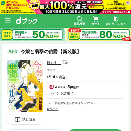
作品検索
カート
はじめての方へ
令嬢と翡翠の伯爵【新装版】
最新刊
原ちえこ
マンガ
550
(税込)
5
pt
獲得
ポイント詳細
dカード利用でさらにポイント+2%
返品不可
試し読み