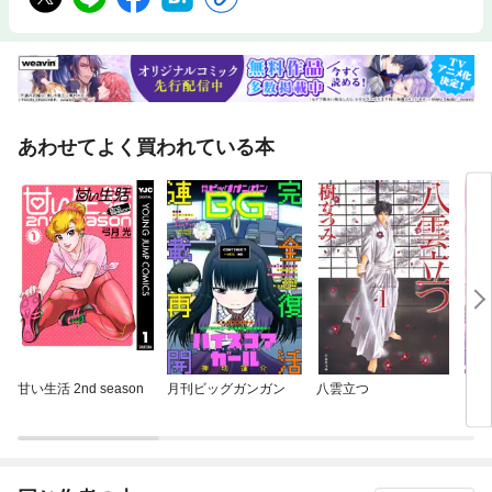
あわせてよく買われている本
甘い生活 2nd season
月刊ビッグガンガン
八雲立つ
ビジ
った
【ペ