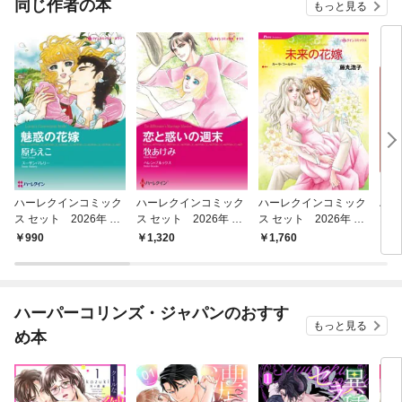
同じ作者の本
もっと見る
ハーレクインコミック
ハーレクインコミック
ハーレクインコミック
ハー
ス セット 2026年 vo
ス セット 2026年 vo
ス セット 2026年 vo
ス 
l.800
l.856
l.911
l.91
990
1,320
1,760
1,
ハーパーコリンズ・ジャパンのおすす
もっと見る
め本