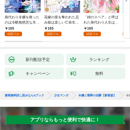
身代わり令嬢を救った
花嫁の座を奪われた忌
「姉のスペア」と呼ば
大好
のは冷酷無慈悲な氷の
み姫は楽しい亡命生活
れた身代わり人生は、
うお
王子の愛でした１
はじめます！１
今日でやめることにし
１
165
165
165
1
ます～辺境で自由を満
試読フル
試読フル
試読フル
試
喫中なので、今さら真
の聖女と言われても知
りません！～１
新刊配信予定
ランキング
キャンペーン
無料
漫画無料試し読みならdブック
少女マンガ
令嬢と翡翠の伯爵【新装版】
令
アプリならもっと便利で快適に！