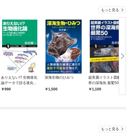
もっと見る
ありえない!? 生物進化
深海生物のひみつ
超美麗イラスト図解 世
論データで語る進化の
界の深海魚 最驚50目
新事実 クジラは昔、
も口も頭も体も生き方
990
1,500
1,100
カバだった！
も、すべて奇想天外!!
もっと見る