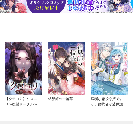
【タテヨミ】クロユ
結界師の一輪華
病弱な悪役令嬢です
リ〜復讐サークル〜
が、婚約者が過保護す
ぎて逃げ出したい(私た
ち犬猿の仲でしたよ
ね！？)