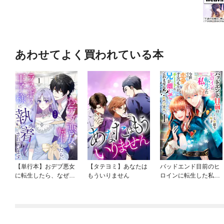
あわせてよく買われている本
【単行本】おデブ悪女
【タテヨミ】あなたは
バッドエンド目前のヒ
に転生したら、なぜか
もういりません
ロインに転生した私、
ラスボス王子様に執着
今世では恋愛するつも
されています
りがチートな兄が離し
てくれません！？@C
OMIC