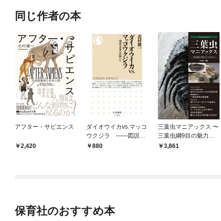
同じ作者の本
アフター・サピエンス
ダイオウイカvs.マッコ
三葉虫マニアックス 〜
ウクジラ ――図説・
三葉虫綱9目の魅力と
深海の怪物たち
その見分け方〜
2,420
880
3,861
保育社のおすすめ本