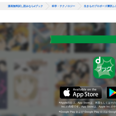
漫画無料試し読みならdブック
科学・テクノロジー
生きものプロポーズ摩訶ふ
Appleのロゴ、App Storeは、米国もしくはそ
Inc.の商標です。App Storeは、Apple In
Google Play および Google Play ロゴは Go