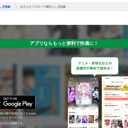
しぎ図鑑
生きものプロポーズ摩訶ふしぎ図鑑
アプリならもっと便利で快適に！
の他の国や地域におけるApple
c.のサービスマークです。
ogle LLC の商標です。