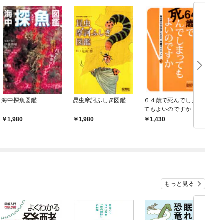
海中探魚図鑑
昆虫摩訶ふしぎ図鑑
６４歳で死んでしまっ
てもよいのですか
1,980
1,980
1,430
もっと見る