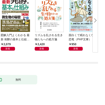
図解入門よくわかる 最
リズムを乱される生き
面白くて眠れなくなる
新 発酵の基本と仕組み
物たちへの処方箋
恐竜（PHP文庫）
［第2版］
2,079
2,420
950
新着
新着
新着
無料