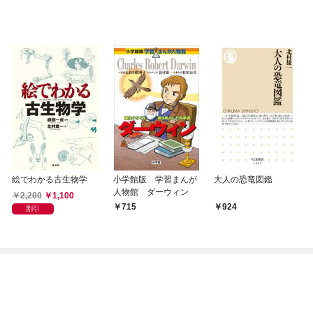
絵でわかる古生物学
小学館版 学習まんが
大人の恐竜図鑑
人物館 ダーウィン
2,200
1,100
715
924
割引