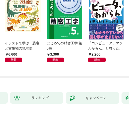
イラストで学ぶ 恐竜
はじめての精密工学 第
「コンピュータ、マジ
と古生物の地球史
5巻
わからん」と思ったと
きに読む本
6,600
3,300
2,200
新着
新着
新着
ランキング
キャンペーン