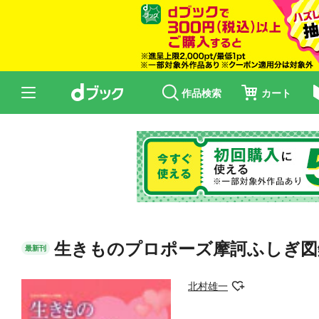
作品検索
カート
生きものプロポーズ摩訶ふしぎ図
最新刊
北村雄一