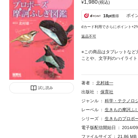
1,980
(税込)
ポイ
18
pt
獲得
dカード利用でさらにポイント+2
返品不可
※この商品はタブレットなど
ことや、文字列のハイライト
から。恋愛とプロポーズが美
著者
北村雄一
試し読み
出版社
保育社
ジャンル
科学・テクノロ
レーベル
生きもの摩訶ふ
シリーズ
生きものプロポ
電子版配信開始日
2014/09
ファイルサイズ
21.86 MB