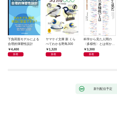
下負荷面モデルによる
ヤマケイ文庫 新 くら
科学から見た人間の
合理的弾塑性設計
べてわかる野鳥300
〈多様性〉とは何か―
―遺伝科学と疑似科学
4,400
1,320
3,300
新着
新着
新着
新刊配信予定