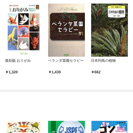
復刻版 おりがみ
ベランダ菜園セラピー
日本列島の植物
1,320
1,430
662