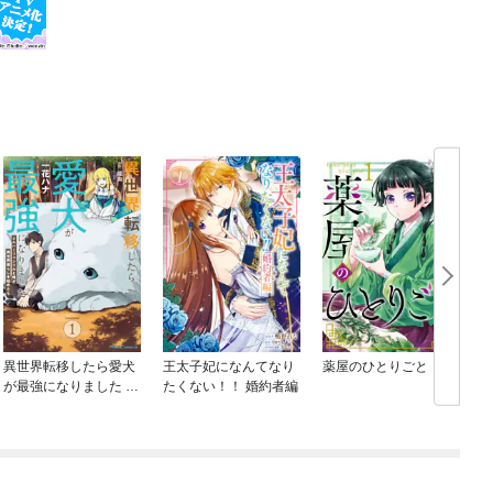
異世界転移したら愛犬
王太子妃になんてなり
薬屋のひとりごと
が最強になりました ～
たくない！！ 婚約者編
シルバーフェンリルと
俺が異世界暮らしを始
めたら～ THE COMIC