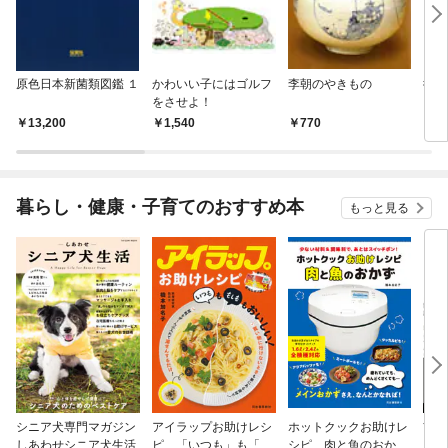
原色日本新菌類図鑑 １
かわいい子にはゴルフ
李朝のやきもの
復刻
をさせよ！
13,200
1,540
770
1,
暮らし・健康・子育てのおすすめ本
もっと見る
シニア犬専門マガジン
アイラップお助けレシ
ホットクックお助けレ
首
しあわせシニア犬生活
ピ 「いつも」も「も
シピ 肉と魚のおか
ヨガ