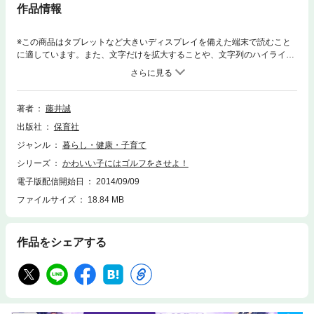
作品情報
※この商品はタブレットなど大きいディスプレイを備えた端末で読むこと
に適しています。また、文字だけを拡大することや、文字列のハイライ
ト、検索、辞書の参照、引用などの機能が使用できません。ゴルフを通じ
てこどもの「成長・人間形成」を学べる本。もちろん、ゴルフを楽しむ基
礎知識も学べます。
著者
藤井誠
出版社
保育社
ジャンル
暮らし・健康・子育て
シリーズ
かわいい子にはゴルフをさせよ！
電子版配信開始日
2014/09/09
ファイルサイズ
18.84 MB
作品をシェアする