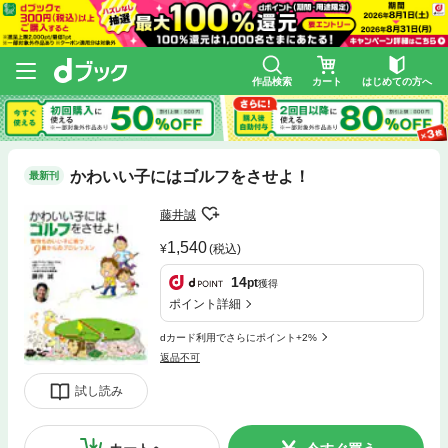
作品検索
カート
はじめての方へ
かわいい子にはゴルフをさせよ！
最新刊
藤井誠
1,540
(税込)
14
pt
獲得
ポイント詳細
dカード利用でさらにポイント+2%
返品不可
試し読み