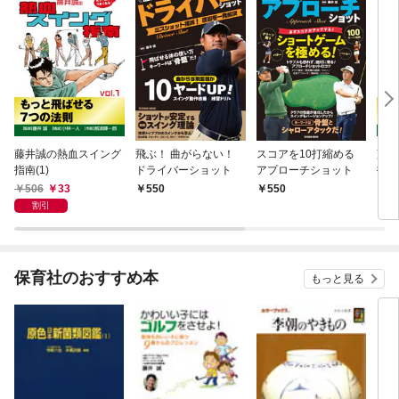
藤井誠の熱血スイング
飛ぶ！ 曲がらない！
スコアを10打縮める
藤井
指南(1)
ドライバーショット
アプローチショット
指南(
506
33
550
550
5
割引
保育社のおすすめ本
もっと見る