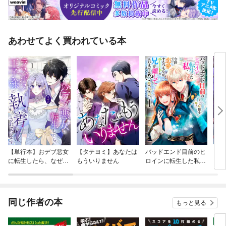
あわせてよく買われている本
【単行本】おデブ悪女
【タテヨミ】あなたは
バッドエンド目前のヒ
【タ
に転生したら、なぜか
もういりません
ロインに転生した私、
リ〜
ラスボス王子様に執着
今世では恋愛するつも
されています
りがチートな兄が離し
てくれません！？@C
OMIC
同じ作者の本
もっと見る