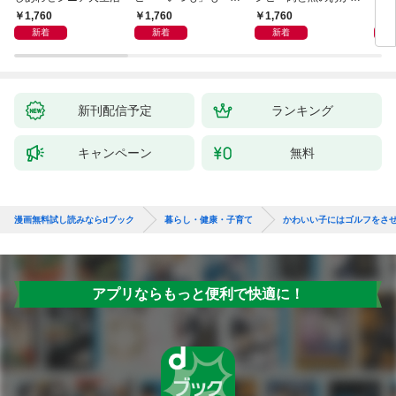
しも」もおいしい！
ず 少ない材料＆調味
ラと
1,760
1,760
1,760
1,
料で、あとはスイッチ
リー
新着
新着
新着
ポン！
昇と
新刊配信予定
ランキング
キャンペーン
無料
漫画無料試し読みならdブック
暮らし・健康・子育て
かわいい子にはゴルフをさ
アプリならもっと便利で快適に！