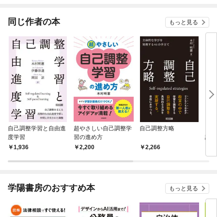
てく
OMI
同じ作者の本
もっと見る
自己調整学習と自由進
超やさしい自己調整学
自己調整方略
これ
度学習
習の進め方
話を
1,936
2,200
2,266
2,
学陽書房のおすすめ本
もっと見る