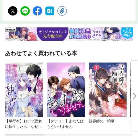
あわせてよく買われている本
【単行本】おデブ悪女
【タテヨミ】あなたは
結界師の一輪華
バッ
に転生したら、なぜか
もういりません
ロイ
ラスボス王子様に執着
今世
されています
りが