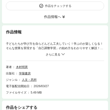
作品をチェックする
作品情報へ
作品情報
子どもたちが学び方を自らどんどん工夫していく！学ぶのが楽しくなる！
そんな授業を実現する「自己調整学習」の始め方をわかりやすく解説！
「自己調整学習を始めてみたいけれど何から取り組めばわからない」 「ど
んな準備をすればよいの？」「どんな学年でもできるの？」 「計画を立て
られない子がいたらどうするの？」 そんな疑問を、自己調整学習の現場実
践を研究してきた専門家である著者がズバッと答えます！ 理論はもちろ
著者
木村明憲
ん、具体的な実践事例も満載！ 準備の手間がかからず子どもたちにとって
出版社
学陽書房
も取り組みやすい、スモールステップでできる実践を多数紹介！
ジャンル
人文・思想
電子版配信開始日
2026/03/27
ファイルサイズ
5.49 MB
作品をシェアする