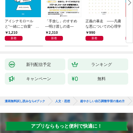
アイシナモロール
「手放し」のすすめ
正義の暴走 ――凡庸
リヴ
と“一緒にご自愛” ～
―明け渡しの道―
な悪についての心理学
イト
自分を好きになるため
1,210
2,310
990
2,
の56のコツ～
新着
新着
新着
新刊配信予定
ランキング
キャンペーン
無料
漫画無料試し読みならdブック
人文・思想
超やさしい自己調整学習の進め方
アプリならもっと便利で快適に！