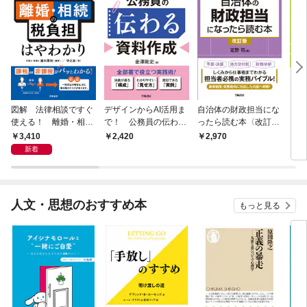
図解 法律相談ですぐ
デザインからAI活用ま
自治体の財政担当にな
自分
使える！ 離婚・相続
で！ 公務員の伝わる
ったら読む本〈改訂
を育
の税負担はやわかり
資料作成
版〉
術
3,410
2,420
2,970
2,
新着
人文・思想のおすすめ本
もっと見る