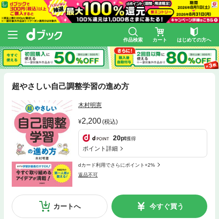
作品検索
カート
はじめての方へ
超やさしい自己調整学習の進め方
木村明憲
2,200
(税込)
20
pt
獲得
ポイント詳細
dカード利用でさらにポイント+2%
返品不可
カートへ
今すぐ買う