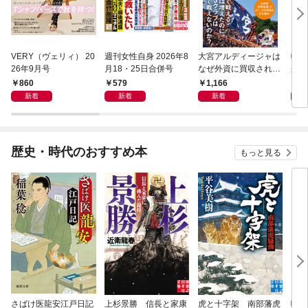
VERY（ヴェリィ） 20
週刊女性自身 2026年8
大宮アルディージャは
転売
26年9月号
月18・25日合併号
なぜ外資に買収された
から
のか？～日本サッカー
け）
860
579
1,166
1,
とスポーツビジネスに
新着
新着
新着
起きた「革命」～
歴史・時代のおすすめ本
もっと見る
さばけ医龍安江戸日記
上杉景勝 信長と家康
虎と十字架 南部藩虎
噺家