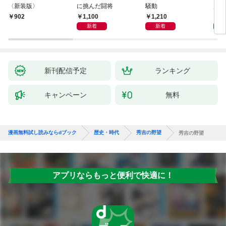
〈新装版〉
に挑んだ闘将
騒動
川偽
1,100
1,210
9
902
新着
新着
新刊配信予定
ランキング
キャンペーン
無料
漫画無料試し読みならdブック
歴史・時代
秀吉の野望
秀吉の野望
アプリならもっと便利で快適に！