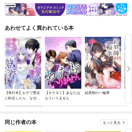
あわせてよく買われている本
【単行本】おデブ悪女
【タテヨミ】あなたは
結界師の一輪華
バッ
に転生したら、なぜか
もういりません
ロイ
ラスボス王子様に執着
今世
されています
りが
てく
OMI
同じ作者の本
もっと見る