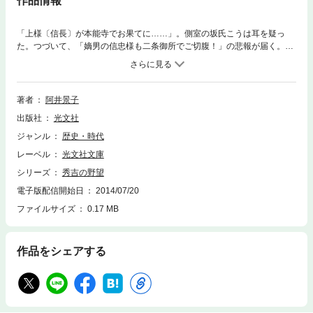
作品情報
「上様〔信長〕が本能寺でお果てに……」。側室の坂氏こうは耳を疑っ
た。つづいて、「嫡男の信忠様も二条御所でご切腹！」の悲報が届く。明
智光秀の謀叛だ。信長の正室に子供はなく、側室・生駒の方に信雄、こう
に信孝という男子が残された。二人の嗣立争いは絶対に避け難い。こうは
織田一族の崩壊を恐れた。だが、狡猾な秀吉の野望がその不安を衝く。ほ
か三編収録。
著者
阿井景子
出版社
光文社
ジャンル
歴史・時代
レーベル
光文社文庫
シリーズ
秀吉の野望
電子版配信開始日
2014/07/20
ファイルサイズ
0.17 MB
作品をシェアする