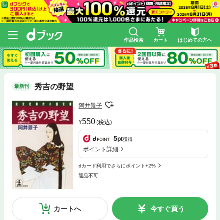
作品検索
カート
はじめての方へ
秀吉の野望
最新刊
阿井景子
550
(税込)
5
pt
獲得
ポイント詳細
dカード利用でさらにポイント+2%
返品不可
カートへ
今すぐ買う