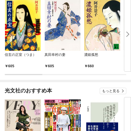
信玄の正室（つま）
真田幸村の妻
濃姫孤愁
火怨
605
605
660
6
光文社のおすすめ本
もっと見る