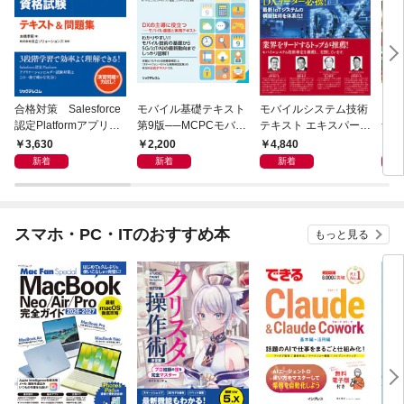
合格対策 Salesforce
モバイル基礎テキスト
モバイルシステム技術
ワイ
認定Platformアプリケ
第9版──MCPCモバイ
テキスト エキスパート
ナー
ーションビルダー資格
ル技術基礎検定/スマー
編-MCPCモバイルシ
編］
3,630
2,200
4,840
2,
試験テキスト＆問題集
トフォン・モバイル実
ステム技術検定試験1
新着
新着
新着
務検定試験対応──
級対応-第9版
スマホ・PC・ITのおすすめ本
もっと見る