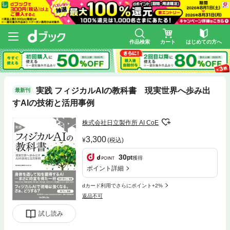
作品検索
カート
はじめての方へ
実践 フィジカルAIの教科書 現実世界へ歩み出
最新刊
すAIの技術と活用事例
株式会社日立製作所 AI CoE
3,300
(税込)
30
pt
獲得
ポイント詳細
dカード利用でさらにポイント+2%
返品不可
試し読み