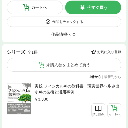
カートへ
今すぐ買う
作品をチェックする
作品情報へ
シリーズ
全1冊
お気に入り登録
未購入巻をまとめて買う
1巻から
|
最新刊から
実践 フィジカルAIの教科書 現実世界へ歩み出
すAIの技術と活用事例
3,300
試し読み
カートへ