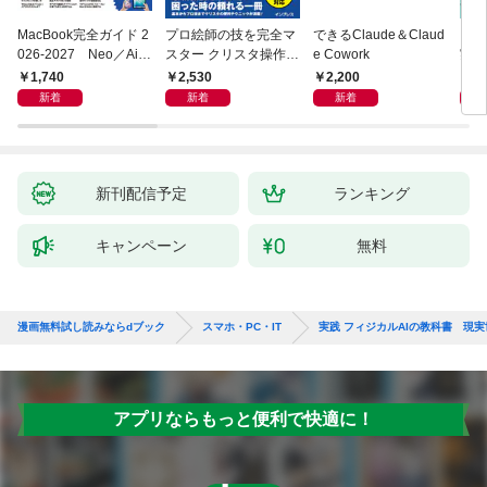
MacBook完全ガイド 2
プロ絵師の技を完全マ
できるClaude＆Claud
ブラ
026-2027 Neo／Air
スター クリスタ操作術
e Cowork
実装入
／Pro対応
決定版 改訂2版 CLIP S
abo
1,740
2,530
2,200
2,
TUDIO PAINT PRO/E
LM
新着
新着
新着
X/iPad対応
チュ
新刊配信予定
ランキング
キャンペーン
無料
漫画無料試し読みならdブック
スマホ・PC・IT
実践 フィジカルAIの教科書 現
アプリならもっと便利で快適に！