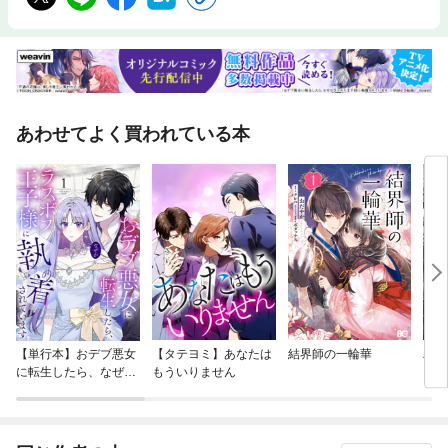
あわせてよく買われている本
【単行本】おデブ悪女
【タテヨミ】あなたは
結界師の一輪華
バッ
に転生したら、なぜか
もういりません
ロイ
ラスボス王子様に執着
今世
されています
りが
てく
OMI