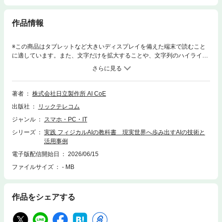
作品情報
※この商品はタブレットなど大きいディスプレイを備えた端末で読むこと
に適しています。また、文字だけを拡大することや、文字列のハイライ
ト、検索、辞書の参照、引用などの機能が使用できません。産業の現場で
動き出すフィジカルAI生成AI、AIエージェントの次に来る潮流 ―― それ
が、現実世界を認識し、判断し、実際に動く「フィジカルAI」です。日立
グループでは、長年培ってきたITとOT（制御・運用技術）、そして社会イ
著者
株式会社日立製作所 AI CoE
ンフラの現場で得た深いドメインナレッジを融合させ、AI CoE（Center of
出版社
リックテレコム
Excellence）を中心にフィジカルAI活用を推進し、そこで得た知見をソリ
ューション・サービス化してお客様へ提供しています。本書は、フィジカ
ジャンル
スマホ・PC・IT
ルAIの基本的な考え方から、ロボット基盤モデル、世界基盤モデル、デジ
シリーズ
実践 フィジカルAIの教科書 現実世界へ歩み出すAIの技術と
タルツインなどの中核技術、さらに製造、物流、自動運転、鉄道、電力と
活用事例
いった分野での活用事例までを体系的に解説しています。その可能性を期
待論に終わらせず、産業の現場に根ざした「実践」として示します。
電子版配信開始日
2026/06/15
ファイルサイズ
- MB
作品をシェアする