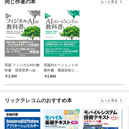
同じ作者の本
もっと見る
実践 フィジカルAIの教
実践AIエージェントの
科書 現実世界へ歩み
教科書 構築技術と豊
出すAIの技術と活用事
富な活用事例で学ぶ
3,300
2,860
例
リックテレコムのおすすめ本
もっと見る