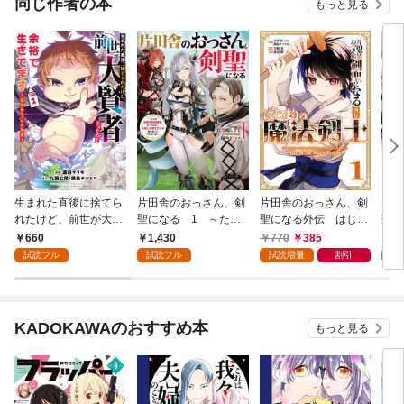
同じ作者の本
もっと見る
生まれた直後に捨てら
片田舎のおっさん、剣
片田舎のおっさん、剣
片田
れたけど、前世が大賢
聖になる 1 ～ただ
聖になる外伝 はじま
聖に
者だったので余裕で生
の田舎の剣術師範だっ
りの魔法剣士 1巻
の軌
660
1,430
770
385
2
きてます ～最強赤ち
たのに、大成した弟子
試読フル
試読フル
試読増量
割引
試
ゃん大暴走～１【電子
たちが俺を放ってくれ
書店共通特典イラスト
ない件～
付】
KADOKAWAのおすすめ本
もっと見る