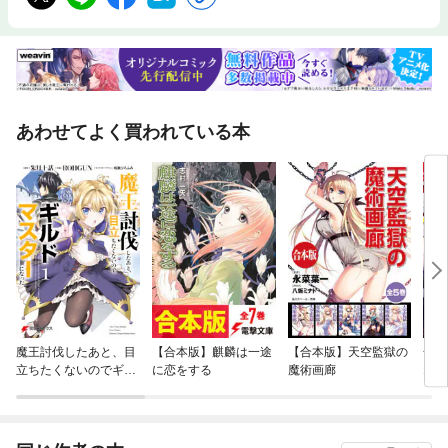
あわせてよく買われている本
魔王討伐したあと、目
【合本版】麒麟は一途
【合本版】天空監獄の
全員
立ちたくないのでギル
に恋をする
魔術画廊
エロ
ドマスターになった
に転