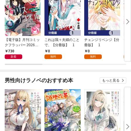
【電子版】月刊コミッ
これは我々夫婦のこと
チェンジリベンジ【分
チェ
クフラッパー 2026年9
で、【分冊版】 1
冊版】 1
月号
730
0
0
7
新着
無料
無料
試
男性向けラノベのおすすめ本
もっと見る