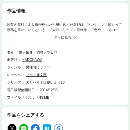
作品情報
鈴菜の策略により俺が死んだと思い込んだ夏野は、マンションに籠もって
原稿を書いているという。『大罪シリーズ』最終巻、『色欲』。その一冊
が読みたくて犬として生き返った俺、春海和人は、それを読むと未練を失
い、死んでしまうのか。読者を殺すその本を、夏野は――秋山忍は、書く
のだろうか。編集者・柊鈴菜の企みを乗り越えて、読者と作者が辿り着く
答えとは……!? 全国の活字中毒者に贈るミステリ風不条理コメディ、衝
著者
更伊俊介
鍋島テツヒロ
撃のクライマックス!!
出版社
KADOKAWA
ジャンル
男性向けラノベ
レーベル
ファミ通文庫
シリーズ
犬とハサミは使いよう10
電子版配信開始日
2014/12/03
ファイルサイズ
7.43 MB
作品をシェアする