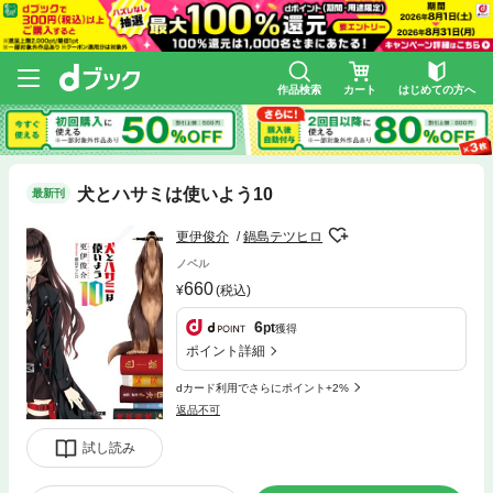
作品検索
カート
はじめての方へ
犬とハサミは使いよう10
最新刊
更伊俊介
鍋島テツヒロ
ノベル
660
(税込)
6
pt
獲得
ポイント詳細
dカード利用でさらにポイント+2%
返品不可
試し読み