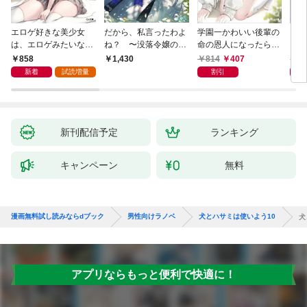
エロゲ好きな美少女
だから、私言ったわよ
学園一かわいい後輩の
くた
は、エロゲみたいなこ
ね？ 〜没落令嬢の案
命の恩人になったら、
ども
と全部シてほしい【電
外楽しい領地改革〜
通い妻になって関係を
858
814
407
8
1,430
子ＳＳ特典付き】
迫ってくる。
新着
試読増量
割引
新刊配信予定
ランキング
キャンペーン
無料
漫画無料試し読みならdブック
男性向けラノベ
犬とハサミは使いよう10
犬
アプリならもっと便利で快適に！