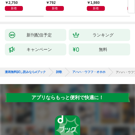
2,750
792
1,980
1,
新着
新着
新着
新刊配信予定
ランキング
キャンペーン
無料
漫画無料試し読みならdブック
詩歌
アハハ・ウフフ・オホホ
アハハ・ウフ
アプリならもっと便利で快適に！