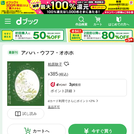
作品検索
カート
はじめての方へ
アハハ・ウフフ・オホホ
最新刊
柏原耿子
385
(税込)
3
pt
獲得
ポイント詳細
dカード利用でさらにポイント+2%
返品不可
試し読み
カートへ
今すぐ買う