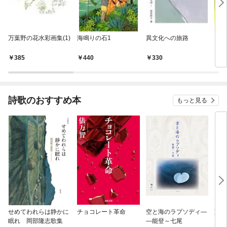
万葉野の花水彩画集(1)
海鳴りの石1
異文化への旅路
もう
385
440
330
3
詩歌のおすすめ本
もっと見る
せめてわれらは静かに
チョコレート革命
空と海のラプソディ―
藤原
眠れ 岡部隆志歌集
―能登～七尾