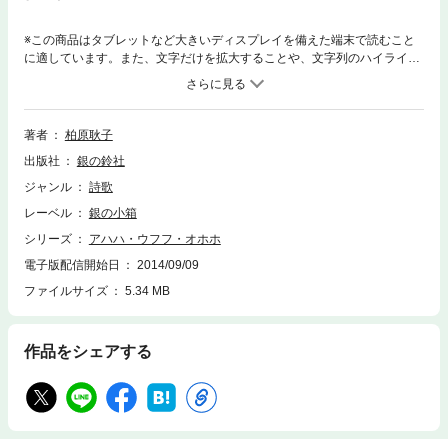
※この商品はタブレットなど大きいディスプレイを備えた端末で読むこと
に適しています。また、文字だけを拡大することや、文字列のハイライ
ト、検索、辞書の参照、引用などの機能が使用できません。おとなから子
どもまで 味わい深い詩の世界「少年詩」。 ベテランの詩人による野の
花に身をおいた心象風景。自然なタッチの水彩画とのコラボで、やさしい
雰囲気の本になり、やさしい雰囲気の本になり、お見舞いの本としてとく
著者
柏原耿子
に人気です。
出版社
銀の鈴社
ジャンル
詩歌
レーベル
銀の小箱
シリーズ
アハハ・ウフフ・オホホ
電子版配信開始日
2014/09/09
ファイルサイズ
5.34 MB
作品をシェアする