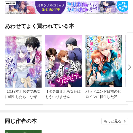
あわせてよく買われている本
【単行本】おデブ悪女
【タテヨミ】あなたは
バッドエンド目前のヒ
【タ
に転生したら、なぜか
もういりません
ロインに転生した私、
リ〜
ラスボス王子様に執着
今世では恋愛するつも
されています
りがチートな兄が離し
てくれません！？@C
OMIC
同じ作者の本
もっと見る