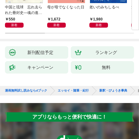
中国と琉球 忘れ去ら
母が母でなくなった日
老いのみちしるべ
激闘
れた冊封史―魂の進化
大然
―
ップ
550
1,672
1,980
2
新着
新着
新着
新刊配信予定
ランキング
キャンペーン
無料
漫画無料試し読みならdブック
エッセイ・随筆・紀行
新釈・びょうき事典
アプリならもっと便利で快適に！