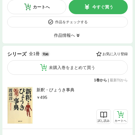
カートへ
今すぐ買う
作品をチェックする
作品情報へ
全1冊
シリーズ
お気に入り登録
完結
未購入巻をまとめて買う
1巻から
|
最新刊から
新釈・びょうき事典
495
試し読み
カートへ