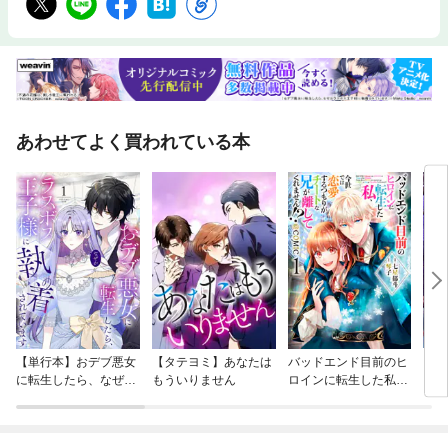
あわせてよく買われている本
【単行本】おデブ悪女
【タテヨミ】あなたは
バッドエンド目前のヒ
【タ
に転生したら、なぜか
もういりません
ロインに転生した私、
リ〜
ラスボス王子様に執着
今世では恋愛するつも
されています
りがチートな兄が離し
てくれません！？@C