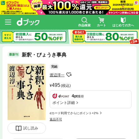
作品検索
カート
はじめての方へ
新釈・びょうき事典
最新刊
完結
渡辺淳一
495
(税込)
4
pt
獲得
ポイント詳細
dカード利用でさらにポイント+2%
返品不可
試し読み