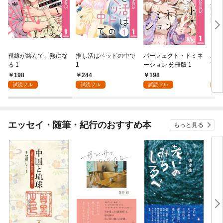
視線が絡んで、熱にな
推し活はベッドの中で
パーフェクト・ドミネ
ふし
る 1
1
ーション 分冊版 1
言っ
198
244
198
2
試読フル
試読フル
試読フル
試
エッセイ・随筆・紀行のおすすめ本
もっと見る