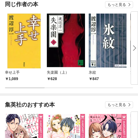
OMIC
同じ作者の本
もっと見る
幸せ上手
失楽園（上）
氷紋
泪壺
1,089
628
847
4
集英社のおすすめ本
もっと見る