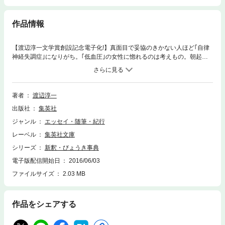
作品情報
【渡辺淳一文学賞創設記念電子化!】真面目で妥協のきかない人ほど｢自律
神経失調症｣になりがち。｢低血圧｣の女性に惚れるのは考えもの。朝起き
が苦手なのだから――。かつて医師であった著者が、病気とその周辺につ
いて、やさしくユーモラスに説くメディカル･エッセイ。｢病気を治す第一
歩は、まず『大丈夫だ』と自分にいいきかすこと。すべての治療はそこか
ら始まる｣明るく前向きに病気と取り組むよう、病める現代人に贈る。
著者
渡辺淳一
出版社
集英社
ジャンル
エッセイ・随筆・紀行
レーベル
集英社文庫
シリーズ
新釈・びょうき事典
電子版配信開始日
2016/06/03
ファイルサイズ
2.03 MB
作品をシェアする