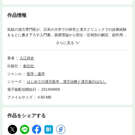
作品情報
気鋭の漢方専門医が、日米の大学での研究と漢方クリニックでの診療経験
をもとに書き下ろす入門書。基礎理論から部位・症例別の解説、副作用や
がん・難病治療の実態まで、患者との問答・診察例を交えながら漢方に対
する偏見や誤解を一つ一つ解きほぐしていく。漢方薬のエビデンスや、西
洋医学との併用、漢方医学をめぐる最新動向にも触れ、一般読者だけでな
く広く漢方に興味のある医学生・初学者にも適する。
著者
入江祥史
出版社
創元社
ジャンル
医学・薬学
シリーズ
はじめての漢方医学 漢方治療と漢方薬のはなし
電子版配信開始日
2014/09/09
ファイルサイズ
4.80 MB
作品をシェアする