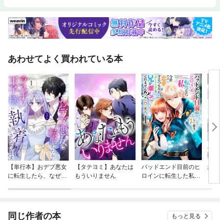
あわせてよく買われている本
【単行本】おデブ悪女
【タテヨミ】あなたは
バッドエンド目前のヒ
結界
に転生したら、なぜか
もういりません
ロインに転生した私、
ラスボス王子様に執着
今世では恋愛するつも
されています
りがチートな兄が離し
てくれません！？@C
OMIC
同じ作者の本
もっと見る