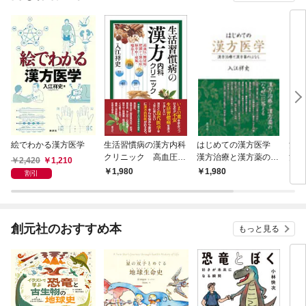
絵でわかる漢方医学
生活習慣病の漢方内科
はじめての漢方医学
治り
クリニック 高血圧・
漢方治療と漢方薬のは
治療
2,420
1,210
糖尿病・肥満から狭心
なし
症・
1,980
1,980
1,
割引
症・脳卒中・痛風・喘
まで
息まで
創元社のおすすめ本
もっと見る