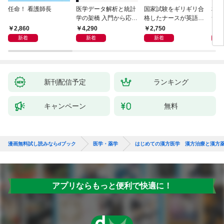
任命！ 看護師長
医学データ解析と統計
国家試験をギリギリ合
相手
学の架橋 入門から応用
格したナースが英語論
つ」
へつなぐ
文を読めるようになっ
ン術
2,860
4,290
2,750
2,
た理由
新着
新着
新着
新刊配信予定
ランキング
キャンペーン
無料
漫画無料試し読みならdブック
医学・薬学
はじめての漢方医学 漢方治療と漢方
アプリならもっと便利で快適に！