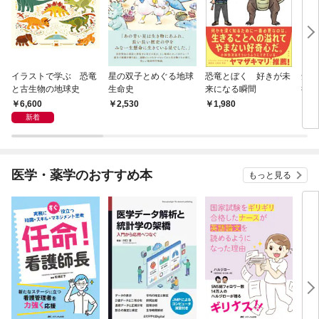
イラストで学ぶ 恐竜
星の双子とめぐる地球
恐竜とぼく 好きが未
知ら
と古生物の地球史
生命史
来になる瞬間
行 
と信
6,600
2,530
1,980
2,
新着
医学・薬学のおすすめ本
もっと見る