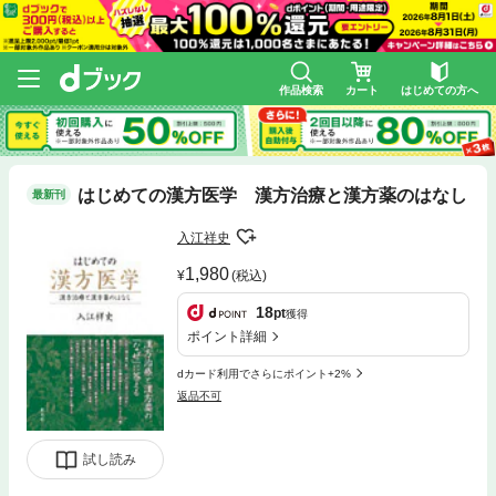
作品検索
カート
はじめての方へ
はじめての漢方医学 漢方治療と漢方薬のはなし
最新刊
入江祥史
1,980
(税込)
18
pt
獲得
ポイント詳細
dカード利用でさらにポイント+2%
返品不可
試し読み