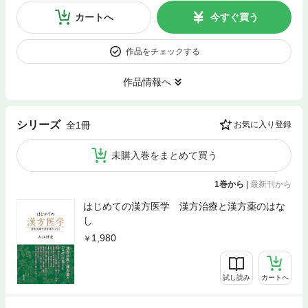
カートへ
今すぐ買う
作品をチェックする
作品情報へ
シリーズ
全1冊
お気に入り登録
未購入巻をまとめて買う
1巻から
|
最新刊から
はじめての漢方医学 漢方治療と漢方薬のはな
し
1,980
試し読み
カートへ