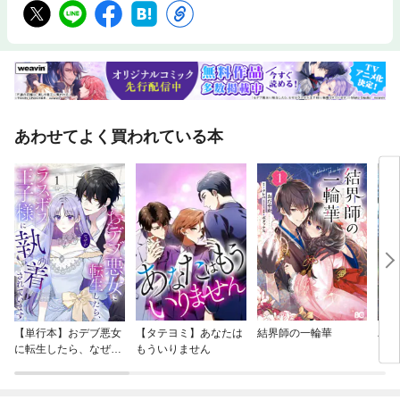
あわせてよく買われている本
【単行本】おデブ悪女
【タテヨミ】あなたは
結界師の一輪華
バッ
に転生したら、なぜか
もういりません
ロイ
ラスボス王子様に執着
今世
されています
りが
てく