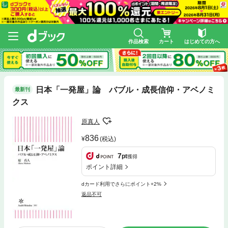
作品検索
カート
はじめての方へ
日本「一発屋」論 バブル・成長信仰・アベノミ
最新刊
クス
原真人
836
(税込)
7
pt
獲得
ポイント詳細
dカード利用でさらにポイント+2%
返品不可