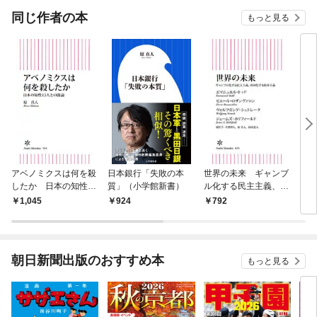
OMI
同じ作者の本
もっと見る
アベノミクスは何を殺
日本銀行「失敗の本
世界の未来 ギャンブ
日本
したか 日本の知性13
質」（小学館新書）
ル化する民主主義、帝
ブル
人との闘論
国化する資本主義
ノミ
1,045
924
792
8
朝日新聞出版のおすすめ本
もっと見る