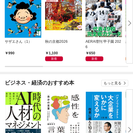
サザエさん（1）
秋の京都2026
AERA増刊 甲子園 202
終末
6
【単
1,100
650
0
990
新着
新着
ビジネス・経済のおすすめ本
もっと見る