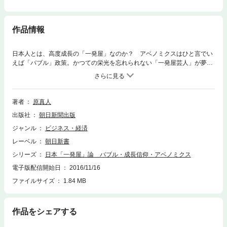
作品情報
日本人とは、高度成長の「一発屋」なのか？ アベノミクスはひと言でい
えば「バブル」政策。かつての栄光を忘れられない「一発屋芸人」が夢再
びと「新たな一発」に賭ける姿と重なる。引き返せない異次元緩和、不穏
な世界経済。このいやな予感の先にあるものは。
著者
原真人
出版社
朝日新聞出版
ジャンル
ビジネス・経済
レーベル
朝日新書
シリーズ
日本「一発屋」論 バブル・成長信仰・アベノミクス
電子版配信開始日
2016/11/16
ファイルサイズ
1.84 MB
作品をシェアする