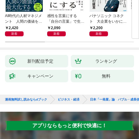
AI時代の人材マネジメ
感性を言葉にする
パナソニック コネク
「使
ント 人間の価値を最
「自分の言葉」で生き
ト 大企業をいかに変
ステ
大化する条件
るための教科書
えるか
成功
2,420
2,090
2,200
5
新着
新着
新着
新刊配信予定
ランキング
キャンペーン
無料
漫画無料試し読みならdブック
ビジネス・経済
日本「一発屋」論 バブル・成長
アプリならもっと便利で快適に！