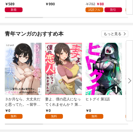
かけたがギフト『無限
589
792
88
7
990
ガチャ』でレベル９９
新着
試読フル
割引
試
９９の仲間達を手に入
れて元パーティーメン
バーと世界に復讐＆
『ざまぁ！』します！
青年マンガのおすすめ本
もっと見る
（１）
３か月なら、大丈夫だ
妻よ、僕の恋人になっ
ヒトグイ 第1話
世界
と思ってた。～留学し
てくれませんか？ 第1
レベ
た僕の留守中に、一途
話
0
0
0
0
な彼女が汚されるまで
無料
無料
無料
～ 1話