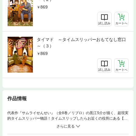
869
試し読み
カートへ
タイマド ～タイムスリッパーおもてなし窓口
～（３）
869
試し読み
カートへ
作品情報
代表作『サムライせんせい』（全8巻／リブロ）の黒江S介が描く、超現実
的タイムスリッパー物語！タイムスリップしたらお近くの役所にある【タ
イムスリッパーおもてなし窓口】ーー通称：タイマドにご相談ください。
厳密な調査の上、あなたの住民票をご用意いたします！タイマドの新任職
員・谷中りん子はある日、不審な青年がいるとの報告を受ける。自らを明