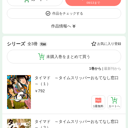
08/13まで
作品をチェックする
作品情報へ
全3冊
シリーズ
お気に入り登録
完結
未購入巻をまとめて買う
1巻から
|
最新刊から
タイマド ～タイムスリッパーおもてなし窓口
～（１）
792
1冊無料
カートへ
タイマド ～タイムスリッパーおもてなし窓口
～（２）