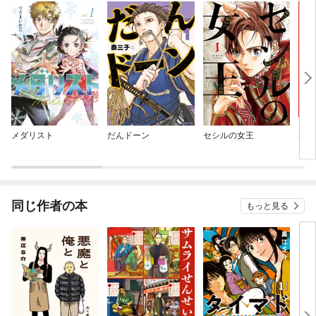
メダリスト
だんドーン
セシルの女王
薫る
同じ作者の本
もっと見る