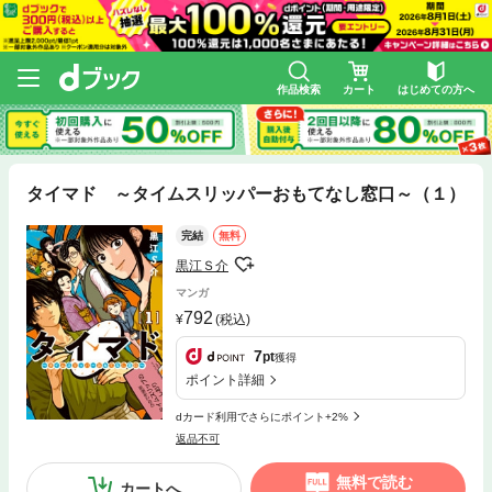
作品検索
カート
はじめての方へ
タイマド ～タイムスリッパーおもてなし窓口～（１）
完結
無料
黒江Ｓ介
マンガ
792
(税込)
7
pt
獲得
ポイント詳細
dカード利用でさらにポイント+2%
返品不可
無料で読む
カートへ