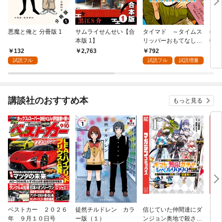
悪魔と俺と 分冊版 1
サムライせんせい【合
タイマド ～タイムス
go
本版 1】
リッパーおもてなし窓
026
口～（１）
6日
132
792
2,763
7
試読フル
試読フル
試読増量
講談社のおすすめ本
もっと見る
ベストカー ２０２６
徒然チルドレン カラ
信じていた仲間達にダ
魔女
年 ９月１０日号
ー版（１）
ンジョン奥地で殺され