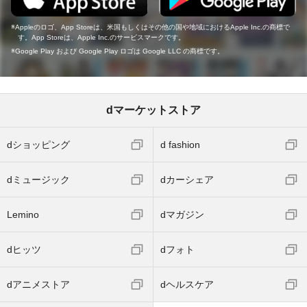
Appleのロゴ、App Storeは、米国もしくはその他の国や地域におけるApple Inc.の商標で
す。App Storeは、Apple Inc.のサービスマークです。
Google Play および Google Play ロゴは Google LLC の商標です。
dマーケットストア
dショッピング
d fashion
dミュージック
dカーシェア
Lemino
dマガジン
dヒッツ
dフォト
dアニメストア
dヘルスケア