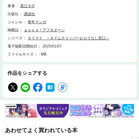
治生まれだと語る彼は妙にひねくれていて、とても厄介なタイムスリッパ
著者
黒江Ｓ介
ーだった。超現実的でちょっと不思議な御役所どたばたコメディー！
出版社
講談社
ジャンル
青年マンガ
掲載誌
ｇｏｏｄ！アフタヌーン
シリーズ
タイマド ～タイムスリッパーおもてなし窓口～
電子版配信開始日
2025/01/07
ファイルサイズ
- MB
作品をシェアする
あわせてよく買われている本