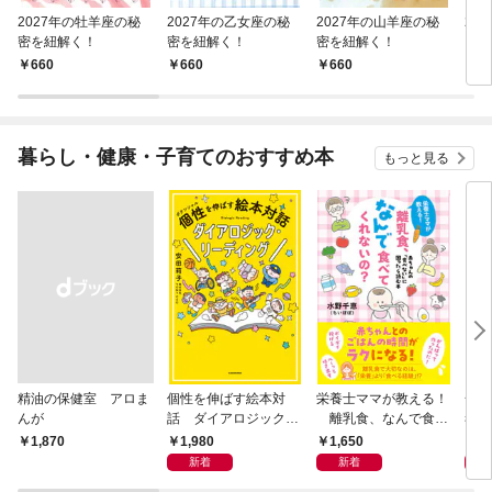
2027年の牡羊座の秘
2027年の乙女座の秘
2027年の山羊座の秘
20
密を紐解く！
密を紐解く！
密を紐解く！
を紐
660
660
660
6
暮らし・健康・子育てのおすすめ本
もっと見る
精油の保健室 アロま
個性を伸ばす絵本対
栄養士ママが教える！
一人
んが
話 ダイアロジック・
離乳食、なんで食べ
考法
リーディング
てくれないの？ 赤ちゃ
1,980
1,650
1,
￥1,870
んの「食べない」に困
新着
新着
ったら読む本