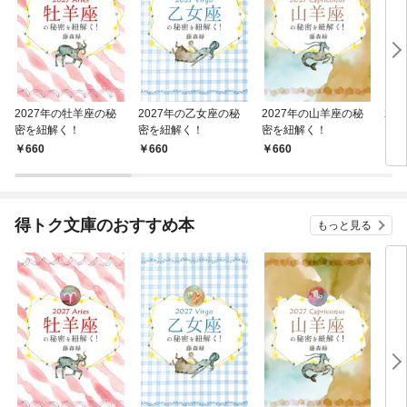
2027年の牡羊座の秘
2027年の乙女座の秘
2027年の山羊座の秘
20
密を紐解く！
密を紐解く！
密を紐解く！
を紐
660
660
660
6
得トク文庫のおすすめ本
もっと見る