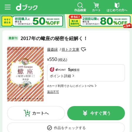
作品検索
カート
はじめての方へ
2017年の蠍座の秘密を紐解く！
最新刊
藤森緑
得トク文庫
550
(税込)
5
pt
獲得
ポイント詳細
dカード利用でさらにポイント+2%
返品不可
カートへ
今すぐ買う
作品をチェックする