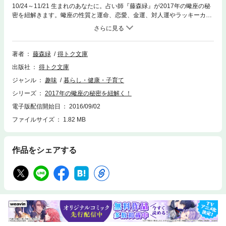
10/24～11/21 生まれのあなたに。占い師『藤森緑』が2017年の蠍座の秘
密を紐解きます。蠍座の性質と運命、恋愛、金運、対人運やラッキーカラ
ーから2017年のトータル運、各月の運勢、各星座との相性を教えます!!占
い師紹介：藤森緑 １９９２年からプロ活動を開始。占い館・占いコーナ
ー・電話鑑定・鑑定イベント等で１５，０００人以上を鑑定し、どこも常
に指名客で一杯の状態に。その後、占い原稿執筆専門の事務所を開設。２
著者
藤森緑
得トク文庫
００３年８月に「有限会社藤森緑占い事務所」として設立。著書は１０冊
出版社
得トク文庫
以上。テレビ、イベント、雑誌掲載、各メディアへの占い原稿執筆経験は
数え切れないほど多い。
ジャンル
趣味
暮らし・健康・子育て
シリーズ
2017年の蠍座の秘密を紐解く！
電子版配信開始日
2016/09/02
ファイルサイズ
1.82 MB
作品をシェアする