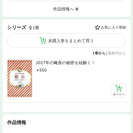
作品情報へ
シリーズ
全1冊
お気に入り登録
未購入巻をまとめて買う
1巻から
|
最新刊から
2017年の蠍座の秘密を紐解く！
550
カートへ
作品情報