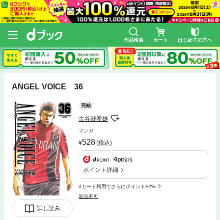
作品検索
カート
はじめての方へ
ANGEL VOICE 36
完結
古谷野孝雄
マンガ
528
(税込)
4
pt
獲得
ポイント詳細
dカード利用でさらにポイント+2%
返品不可
試し読み