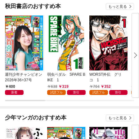
秋田書店のおすすめ本
もっと見る
週刊少年チャンピオン
弱虫ペダル SPARE B
WORST外伝 グリ
ヤン
2026年36+37号
IKE 1
コ 1
ゃん
400
638
319
704
352
5
新着
試読フル
割引
試読フル
割引
試
少年マンガのおすすめ本
もっと見る