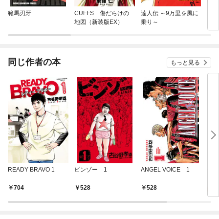
範馬刃牙
CUFFS 傷だらけの
達人伝 ～9万里を風に
はじ
地図（新装版EX）
乗り～
同じ作者の本
もっと見る
READY BRAVO 1
ビンゾー 1
ANGEL VOICE 1
GO 
5
704
528
528
試