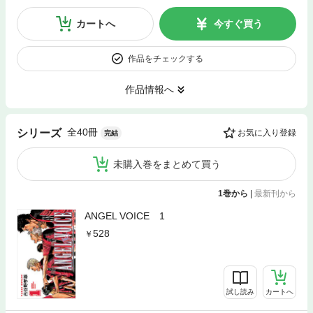
カートへ
今すぐ買う
作品をチェックする
作品情報へ
全40冊
シリーズ
お気に入り登録
完結
未購入巻をまとめて買う
1巻から
|
最新刊から
ANGEL VOICE 1
528
試し読み
カートへ