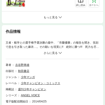
試し読み
カートへ
もっと見る
作品情報
王者・船学との選手権予選決勝の最中、「市蘭優勝」の報告を聞き、笑顔
で息を引き取った麻衣…。その願いを現実に!! 絶対に勝つ!!! 死力を尽く
す後半が始まる!!!!
著者
古谷野孝雄
出版社
秋田書店
ジャンル
少年マンガ
レーベル
少年チャンピオン・コミックス
掲載誌
週刊少年チャンピオン
シリーズ
ANGEL VOICE
電子版配信開始日
2014/04/25