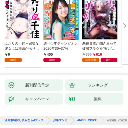
ふたりの千佳～完璧な
週刊少年チャンピオン
悪役貴族が開き直って
弱虫
彼女には秘密がありま
2026年36+37号
破滅フラグを“実力”で
IKE
した(1)
叩き折っていたら、い
0
400
770
616
6
つの間にかヒロイン達
無料
新着
試読増量
割引
試
から英雄視されるよう
になった件（コミッ
ク） 1巻
新刊配信予定
ランキング
キャンペーン
無料
漫画無料試し読みならdブック
少年マンガ
ANGEL VOICE
ANGEL VOICE