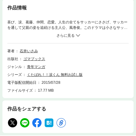
作品情報
喜び、涙、葛藤、仲間、恋愛。人生の全てをサッカーにささげ、サッカー
を通して父親の姿を追続ける主人公、風巻俊。このドラマは小さなサッカ
ーボールに青春をかけた 若い青き狼の物語である。今回は1巻、2巻、3巻
の中から抜粋したエピソードを収録！
著者
石井いさみ
出版社
ゴマブックス
ジャンル
青年マンガ
シリーズ
くたばれ！！涙くん 無料お試し版
電子版配信開始日
2015/07/28
ファイルサイズ
17.77 MB
作品をシェアする