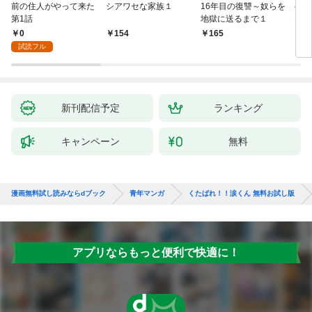
前の住人がやって来た
シアワセな家族１
16年目の復讐～奴らを
ベイ
第1話
地獄に送るまで１
エブ
版】
0
154
165
2
試読フル
新刊配信予定
ランキング
キャンペーン
無料
漫画無料試し読みならdブック
青年マンガ
くたばれ！！涙くん 無料お試し版
アプリならもっと便利で快適に！