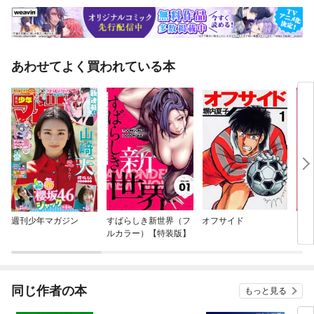
あわせてよく買われている本
週刊少年マガジン
すばらしき新世界（フ
オフサイド
天の
ルカラー）【特装版】
同じ作者の本
もっと見る