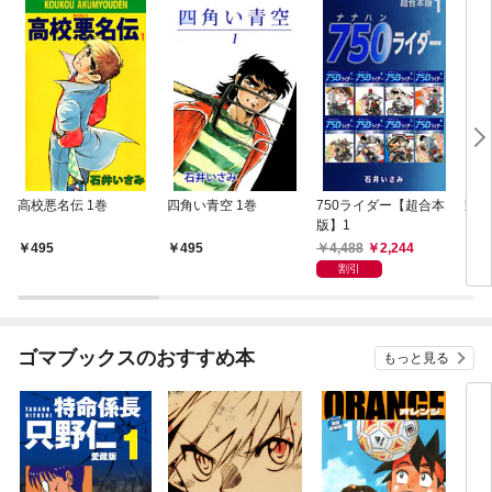
高校悪名伝 1巻
四角い青空 1巻
750ライダー【超合本
野獣
版】1
4,488
2,244
495
495
1,
割引
ゴマブックスのおすすめ本
もっと見る