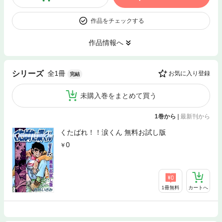
作品をチェックする
作品情報へ
全1冊
シリーズ
お気に入り登録
完結
未購入巻をまとめて買う
1巻から
|
最新刊から
くたばれ！！涙くん 無料お試し版
0
1冊無料
カートへ