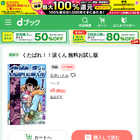
作品検索
カート
はじめての方へ
くたばれ！！涙くん 無料お試し版
最新刊
完結
0円無料
石井いさみ
マンガ
0
(税込)
返品不可
カートへ
購入して読む