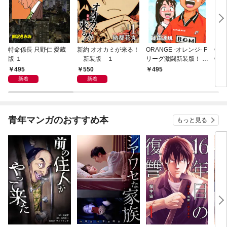
特命係長 只野仁 愛蔵
新約 オオカミが来る！
ORANGE -オレンジ- F
GE
版 １
新装版 １
リーグ激闘新装版！ 第
OF
１巻
495
550
495
4
新着
新着
青年マンガのおすすめ本
もっと見る