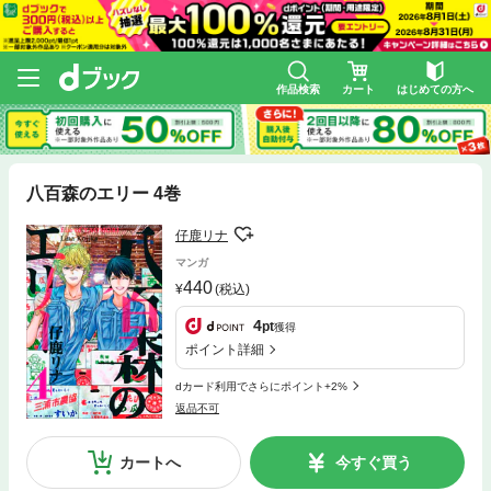
作品検索
カート
はじめての方へ
八百森のエリー 4巻
仔鹿リナ
マンガ
440
(税込)
4
pt
獲得
ポイント詳細
dカード利用でさらにポイント+2%
返品不可
カートへ
今すぐ買う