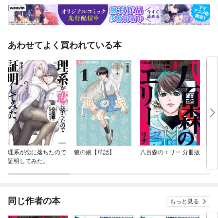
あわせてよく買われている本
理系が恋に落ちたので
狼の娘【単話】
八百森のエリー 分冊版
ふか
証明してみた。
略記
冒険
同じ作者の本
もっと見る