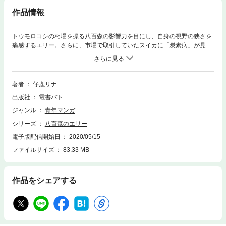
作品情報
トウモロコシの相場を操る八百森の影響力を目にし、自身の視野の狭さを
痛感するエリー。さらに、市場で取引していたスイカに「炭素病」が見つ
かり、宿敵のバイヤー・谷と現地視察に赴く事に……！！八百森青果に入
社して半年が経ち、少しだけ仲卸のことが解ってきたエリーとのりたま。
しかし、農業を営むエリーの従兄弟・瑛人（エイト）の苦悩を前に、エリ
ーはエイトとのすれ違いを感じ始めていた。
著者
仔鹿リナ
出版社
電書バト
ジャンル
青年マンガ
シリーズ
八百森のエリー
電子版配信開始日
2020/05/15
ファイルサイズ
83.33 MB
作品をシェアする