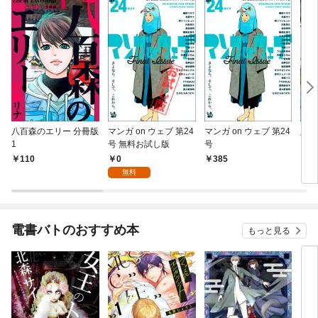
八百森のエリー 分冊版
マンガ on ウェブ 第24
マンガ on ウェブ 第24
八百
1
号 無料お試し版
号
0
110
385
4
無料
電書バトのおすすめ本
もっと見る