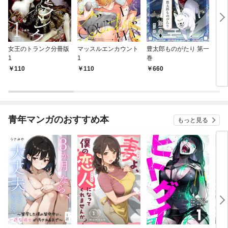
女王のトランク分冊版
マッスルエンカウント
豊太郎ものがたり 第一
ちび
1
1
巻
おた
110
110
660
5
青年マンガのおすすめ本
もっと見る