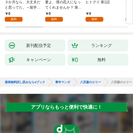
３か月なら、大丈夫だ
妻よ、僕の恋人になっ
ヒトグイ 第1話
世界
と思ってた。～留学し
てくれませんか？ 第1
レベ
た僕の留守中に、一途
話
0
0
0
0
な彼女が汚されるまで
無料
無料
無料
～ 1話
新刊配信予定
ランキング
キャンペーン
無料
漫画無料試し読みならdブック
青年マンガ
八百森のエリー
八百森のエリー 
アプリならもっと便利で快適に！