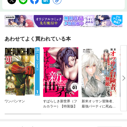
あわせてよく買われている本
ワンパンマン
すばらしき新世界（フ
新米オッサン冒険者、
スー
ルカラー）【特装版】
最強パーティに死ぬほ
うふ
ど鍛えられて無敵にな
る。