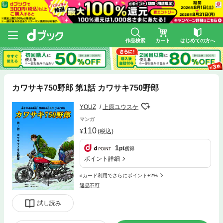
作品検索
カート
はじめての方へ
カワサキ750野郎 第1話 カワサキ750野郎
YOUZ
上原ユウスケ
マンガ
110
(税込)
1
pt
獲得
ポイント詳細
dカード利用でさらにポイント+2%
返品不可
試し読み