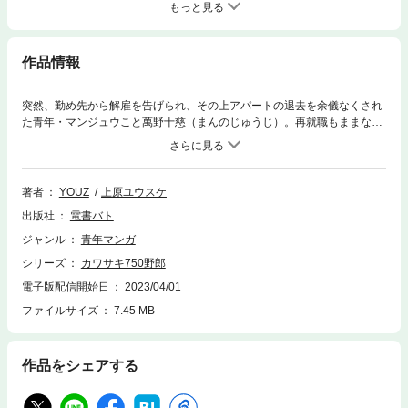
もっと見る
作品情報
突然、勤め先から解雇を告げられ、その上アパートの退去を余儀なくされ
た青年・マンジュウこと萬野十慈（まんのじゅうじ）。再就職もままなら
ず、金欠のため次の住処もみつからぬ彼の手元に残ったのは、わずかな現
金と愛車のオートバイ・カワサキ750(ナナハン)。愛車を手放せばアパー
トを借りられるのだが…。果たして彼が下した決断は!?波乱万丈の日本縦
断バイク漫画。
著者
YOUZ
上原ユウスケ
出版社
電書バト
ジャンル
青年マンガ
シリーズ
カワサキ750野郎
電子版配信開始日
2023/04/01
ファイルサイズ
7.45 MB
作品をシェアする