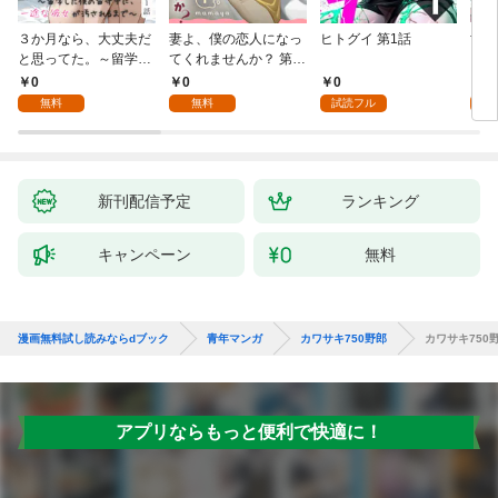
３か月なら、大丈夫だ
妻よ、僕の恋人になっ
ヒトグイ 第1話
世界
と思ってた。～留学し
てくれませんか？ 第1
レベ
た僕の留守中に、一途
話
0
0
0
0
な彼女が汚されるまで
無料
無料
試読フル
～ 1話
新刊配信予定
ランキング
キャンペーン
無料
漫画無料試し読みならdブック
青年マンガ
カワサキ750野郎
カワサキ750野
アプリならもっと便利で快適に！