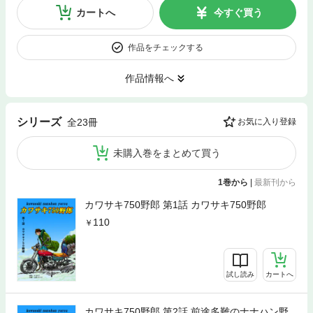
カートへ
今すぐ買う
作品をチェックする
作品情報へ
シリーズ
全23冊
お気に入り登録
未購入巻をまとめて買う
1巻から
|
最新刊から
カワサキ750野郎 第1話 カワサキ750野郎
110
試し読み
カートへ
カワサキ750野郎 第2話 前途多難のナナハン野