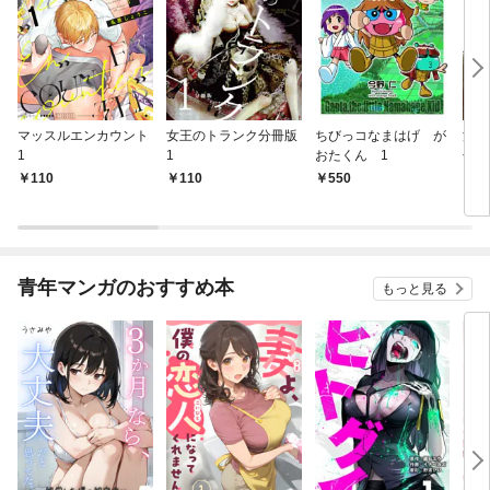
マッスルエンカウント
女王のトランク分冊版
ちびっコなまはげ が
深い
1
1
おたくん 1
分冊
110
110
550
1
青年マンガのおすすめ本
もっと見る