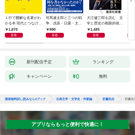
１行で難解な名著がわ
司馬遼太郎と三つの戦
大江健三郎を読む 文
出会
かる本 現代とつなげて
争 戊辰・日露・太平
学と歴史の複眼的視点
エッセンスをつかむ50
洋
から
1,870
990
1,485
1,
冊
新着
新着
新着
新刊配信予定
ランキング
キャンペーン
無料
漫画無料試し読みならdブック
古典文学・文学史・作家論
肝臓先生
肝臓先
アプリならもっと便利で快適に！