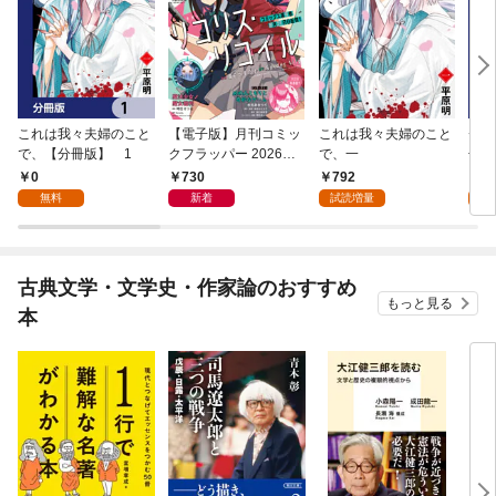
これは我々夫婦のこと
【電子版】月刊コミッ
これは我々夫婦のこと
チェ
で、【分冊版】 1
クフラッパー 2026年9
で、一
冊版
月号
0
730
792
0
無料
新着
試読増量
古典文学・文学史・作家論のおすすめ
もっと見る
本