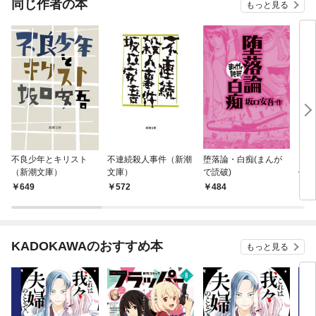
同じ作者の本
もっと見る
不良少年とキリスト
不連続殺人事件（新潮
堕落論・白痴(まんが
スラ
（新潮文庫）
文庫）
で読破)
作シ
649
572
484
1,
KADOKAWAのおすすめ本
もっと見る