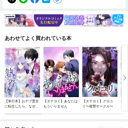
あわせてよく買われている本
【単行本】おデブ悪女
【タテヨミ】あなたは
【タテヨミ】クロユ
病弱
に転生したら、なぜか
もういりません
リ〜復讐サークル〜
が、
ラスボス王子様に執着
ぎて
されています
たち
ね！