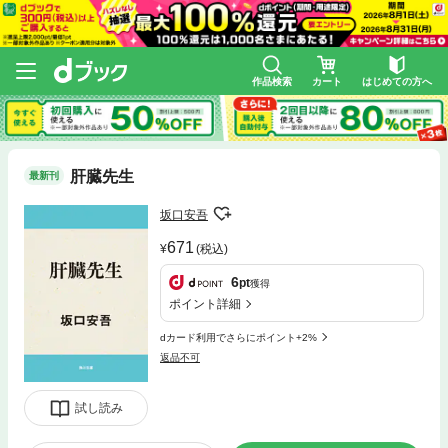
作品検索
カート
はじめての方へ
肝臓先生
最新刊
坂口安吾
671
(税込)
6
pt
獲得
ポイント詳細
dカード利用でさらにポイント+2%
返品不可
試し読み