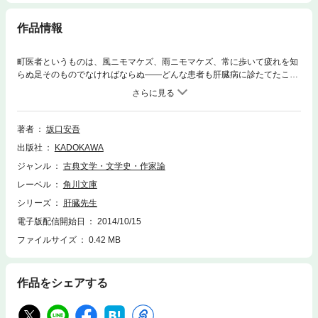
作品情報
町医者というものは、風ニモマケズ、雨ニモマケズ、常に歩いて疲れを知
らぬ足そのものでなければならぬ――どんな患者も肝臓病に診たてたこと
から“肝臓先生”とあだ名された伊東の開業医・赤城風雲。戦争まっただな
か、赤城は、蔓延する肝臓炎を撲滅せんと、寝食を忘れて研究に没頭、患
者のために今日も走りまわっていた……。滑稽にして実直な、忘れ得ぬ人
間像を描き出した感動の表題作のほか、「魔の退屈」「私は海をだきしめ
著者
坂口安吾
ていたい」「ジロリの女」「行雲流水」を収録。
出版社
KADOKAWA
ジャンル
古典文学・文学史・作家論
レーベル
角川文庫
シリーズ
肝臓先生
電子版配信開始日
2014/10/15
ファイルサイズ
0.42 MB
作品をシェアする