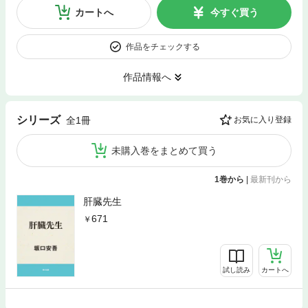
カートへ
今すぐ買う
作品をチェックする
作品情報へ
シリーズ
全1冊
お気に入り登録
未購入巻をまとめて買う
1巻から
|
最新刊から
肝臓先生
671
試し読み
カートへ