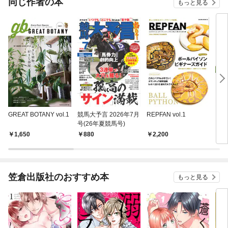
同じ作者の本
もっと見る
GREAT BOTANY vol.1
競馬大予言 2026年7月
REPFAN vol.1
メダ
号(26年夏競馬号)
1,650
880
2,200
1,
笠倉出版社のおすすめ本
もっと見る