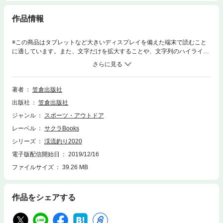
作品情報
※この商品はタブレットなど大きいディスプレイを備えた端末で読むこと
に適しています。また、文字だけを拡大することや、文字列のハイライ
ト、検索、辞書の参照、引用などの機能が使用できません。渓流釣りが解
禁となる２月下旬に合わせて、シーズン中に出向きたい関東エリアを中心
とした渓流スポットをピックアップ。本書は河川ごとにフィールドの特徴
やアクセス、生体状況、悪場などをルポタージュすることで、読者に生き
著者
笠倉出版社
た情報と臨場感を提供します。身になるハウツー企画と合わせて、憧れの
出版社
笠倉出版社
フィールドへ挑戦するために不可欠な知識がこの１冊だけで学べます。
【ご利用前に必ずお読みください】■誌面内の目次やページ表記などは紙
ジャンル
スポーツ・アウトドア
版のものです。一部の記事は、電子版では掲載されていない場合がござい
レーベル
サクラBooks
ます。■一部マスキングしている写真、掲載順序が違うページなどがある
場合がございます。■電子版からは応募できないプレゼントやアンケー
シリーズ
渓流釣り2020
ト、クーポンなどがございます。以上をご理解のうえ、ご購入、ご利用く
電子版配信開始日
2019/12/16
ださい。YouTube連動健在なり丹沢の渓流道場～東丹沢 中津川源流 本谷
ファイルサイズ
39.26 MB
川～今年こそ大物が絶対に釣れる！大物の釣り方今すぐ行ける釣れる渓流
ルポ一ノ瀬川／櫓沢／皷川／大旅沢／琴川／鹿留川／彦江門谷／水沢川／
萩ノ入川その他、様々な渓流を収録
作品をシェアする