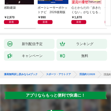
感動建築
ボートレーサーポケッ
心とからだの「歩きた
剣道
トナビ 2026後期版
くない」がなくなる
らせん流 ゆるらく歩
2,970
990
1,870
1,
き
新着
新着
新着
新刊配信予定
ランキング
キャンペーン
無料
漫画無料試し読みならdブック
スポーツ・アウトドア
渓流釣り2020
渓流釣
アプリならもっと便利で快適に！