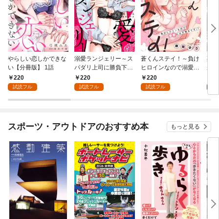
やらしい恋しかできな
溺愛ランジェリー～ス
蒼くんステイ！～負け
死に
い【分冊版】 1話
パダリ上司に勝負下着
ヒロインなので溺愛に
が毎
を見られたら淫靡な恋
は不慣れです！？～
れる
220
220
220
8
が始まった～【分冊
【分冊版】 1話
って
試読フル
試読フル
試読フル
版】 1話
スポーツ・アウトドアのおすすめ本
もっと見る