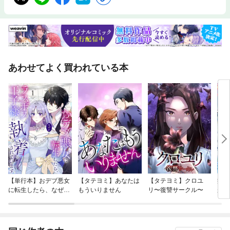
あわせてよく買われている本
【単行本】おデブ悪女
【タテヨミ】あなたは
【タテヨミ】クロユ
病弱
に転生したら、なぜか
もういりません
リ〜復讐サークル〜
が、
ラスボス王子様に執着
ぎて
されています
たち
ね！