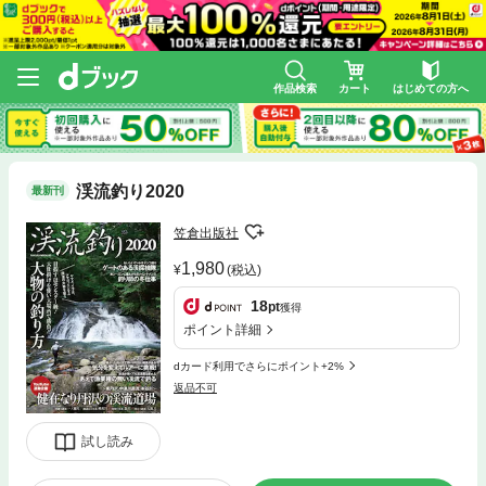
作品検索
カート
はじめての方へ
渓流釣り2020
最新刊
笠倉出版社
1,980
(税込)
18
pt
獲得
ポイント詳細
dカード利用でさらにポイント+2%
返品不可
試し読み