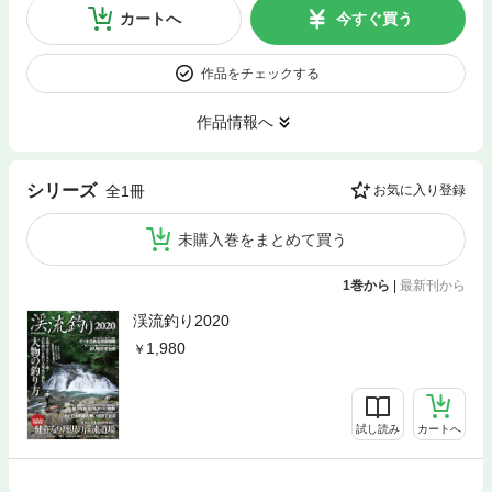
カートへ
今すぐ買う
作品をチェックする
作品情報へ
シリーズ
全1冊
お気に入り登録
未購入巻をまとめて買う
1巻から
|
最新刊から
渓流釣り2020
1,980
試し読み
カートへ