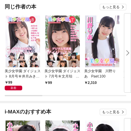
同じ作者の本
もっと見る
美少女学園 ダイジェス
美少女学園 ダイジェス
美少女学園 川野り
美少
ト 8月号☆井月みき
ト 7月号☆文月珀 椿
あ Paet.100
あ P
川野りあ 小花真彩
みり 大城りりあ 川
99
99
2,310
2,
西巻ゆいな 大城りり
野りあ 小花真彩 尾
新着
あ 桜千晃 文月珀
野寺みさ 西川茜
i-MAXのおすすめ本
もっと見る