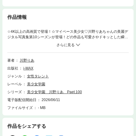
作品情報
☆4K以上の高画質で登場！☆マイペース美少女♡川野りあちゃんの美麗デ
ジタル写真集第10シーズンが登場！どの作品も可愛さやドキッとした瞬間
が詰まっているりあちゃんだけの写真集♡これから先も期待溢れる美少女
アイドル川野りあちゃんをぜひ見てくださいね！川野りあ「美少女学園」
シリーズ100弾出演：川野りあ（Kawano Ria）収録ページ：147ページ収
録衣装：体操服（ブルマ）・水色レオタード・メイドコスプレビキニ・赤
著者
川野りあ
ビキニモデル：撮影時の年齢は18歳未満です
出版社
i-MAX
ジャンル
女性タレント
レーベル
美少女学園
シリーズ
美少女学園 川野りあ Paet.100
電子版配信開始日
2026/06/11
ファイルサイズ
- MB
作品をシェアする