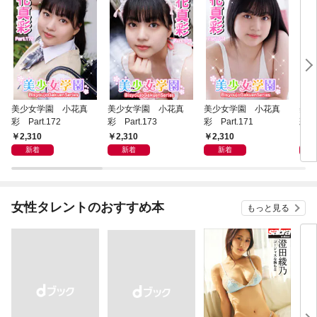
美少女学園 小花真
美少女学園 小花真
美少女学園 小花真
美少
彩 Part.172
彩 Part.173
彩 Part.171
彩 P
2,310
2,310
2,310
2,
新着
新着
新着
女性タレントのおすすめ本
もっと見る