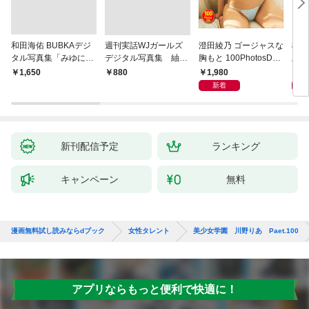
和田海佑 BUBKAデジ
週刊実話WJガールズ
澄田綾乃 ゴージャスな
横野
タル写真集「みゆに夢
デジタル写真集 紬柊
胸もと 100PhotosDX
上げ
中。」
「あなたに触れたい」
[sabra net e-Book]
写真
1,980
1,
￥1,650
￥880
featuring 三島ゆう
新着
新刊配信予定
ランキング
キャンペーン
無料
漫画無料試し読みならdブック
女性タレント
美少女学園 川野りあ Paet.100
アプリならもっと便利で快適に！