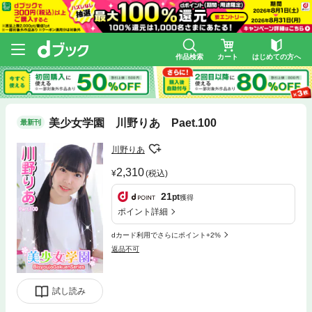
作品検索
カート
はじめての方へ
美少女学園 川野りあ Paet.100
最新刊
川野りあ
2,310
(税込)
21
pt
獲得
ポイント詳細
dカード利用でさらにポイント+2%
返品不可
試し読み