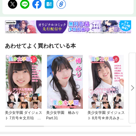
あわせてよく買われている本
美少女学園 ダイジェス
美少女学園 椿みり
美少女学園 ダイジェス
美少
ト 7月号☆文月珀 椿
Part.31
ト 8月号☆井月みき
ま P
みり 大城りりあ 川
川野りあ 小花真彩
野りあ 小花真彩 尾
西巻ゆいな 大城りり
野寺みさ 西川茜
あ 桜千晃 文月珀