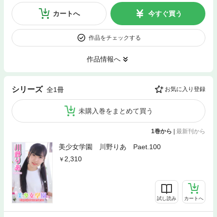
カートへ
今すぐ買う
作品をチェックする
作品情報へ
シリーズ
全1冊
お気に入り登録
未購入巻をまとめて買う
1巻から
|
最新刊から
美少女学園 川野りあ Paet.100
2,310
試し読み
カートへ