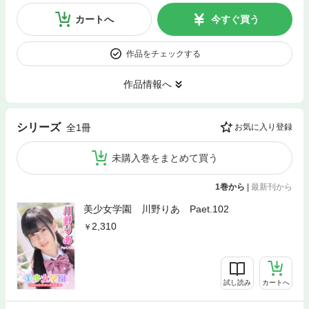
カートへ
今すぐ買う
作品をチェックする
作品情報へ
シリーズ
全1冊
お気に入り登録
未購入巻をまとめて買う
1巻から
|
最新刊から
美少女学園 川野りあ Paet.102
2,310
試し読み
カートへ