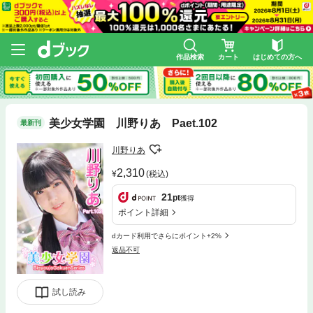
作品検索
カート
はじめての方へ
美少女学園 川野りあ Paet.102
最新刊
川野りあ
2,310
(税込)
21
pt
獲得
ポイント詳細
dカード利用でさらにポイント+2%
返品不可
試し読み