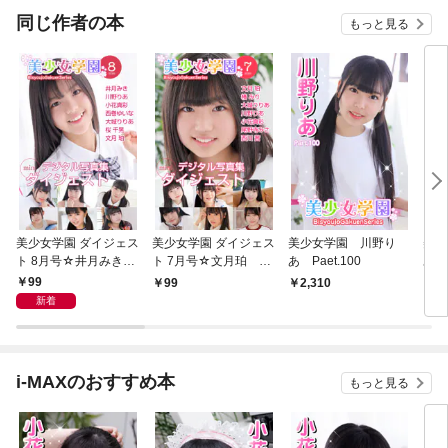
OMI
同じ作者の本
もっと見る
美少女学園 ダイジェス
美少女学園 ダイジェス
美少女学園 川野り
美少
ト 8月号☆井月みき
ト 7月号☆文月珀 椿
あ Paet.100
あ P
川野りあ 小花真彩
みり 大城りりあ 川
99
99
2,310
2,
西巻ゆいな 大城りり
野りあ 小花真彩 尾
新着
あ 桜千晃 文月珀
野寺みさ 西川茜
i-MAXのおすすめ本
もっと見る