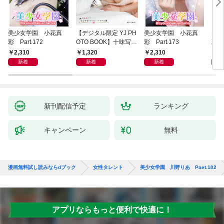
美少女学園 小花真
【デジタル限定 YJ PH
美少女学園 小花真
美少
彩 Part.172
OTO BOOK】十味写真
彩 Part.173
彩 P
集「続・『ぽみ』！？
2,310
1,320
2,310
2,
どこでもトレイン・ベ
新着
新着
新着
トナム篇」
新刊配信予定
ランキング
キャンペーン
無料
漫画無料試し読みならdブック
女性タレント
美少女学園 川野りあ Paet.102
アプリならもっと便利で快適に！