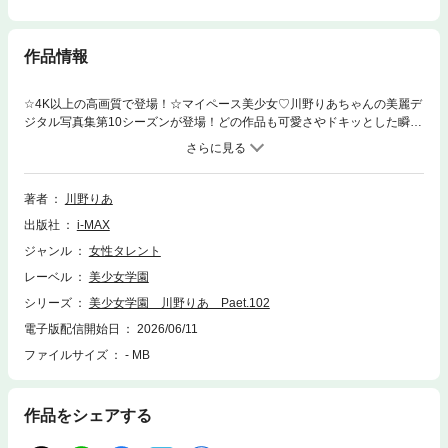
作品情報
☆4K以上の高画質で登場！☆マイペース美少女♡川野りあちゃんの美麗デ
ジタル写真集第10シーズンが登場！どの作品も可愛さやドキッとした瞬間
が詰まっているりあちゃんだけの写真集♡これから先も期待溢れる美少女
アイドル川野りあちゃんをぜひ見てくださいね！川野りあ「美少女学園」
シリーズ102弾出演：川野りあ（Kawano Ria）収録ページ：163（増量）
ページ収録衣装：学生服・セパレートタイプ部屋着・赤ビキニ・レオター
著者
川野りあ
ド・ピンクビキニモデル：撮影時の年齢は18歳未満です
出版社
i-MAX
ジャンル
女性タレント
レーベル
美少女学園
シリーズ
美少女学園 川野りあ Paet.102
電子版配信開始日
2026/06/11
ファイルサイズ
- MB
作品をシェアする