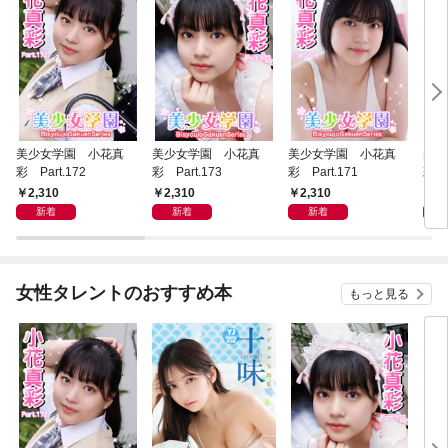
美少女学園 小花真
美少女学園 小花真
美少女学園 小花真
美少
彩 Part.172
彩 Part.173
彩 Part.171
彩 P
2,310
2,310
2,310
2,
新着
新着
新着
女性タレントのおすすめ本
もっと見る