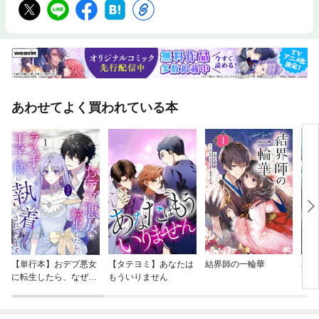
あわせてよく買われている本
【単行本】おデブ悪女
【タテヨミ】あなたは
結界師の一輪華
バッ
に転生したら、なぜか
もういりません
ロイ
ラスボス王子様に執着
今世
されています
りが
てく