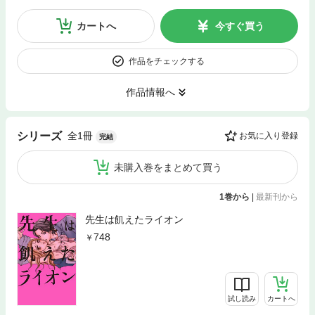
カートへ
今すぐ買う
作品をチェックする
作品情報へ
全1冊
シリーズ
お気に入り登録
完結
未購入巻をまとめて買う
1巻から
|
最新刊から
先生は飢えたライオン
748
試し読み
カートへ