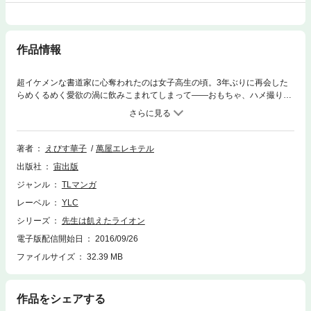
作品情報
超イケメンな書道家に心奪われたのは女子高生の頃。3年ぶりに再会した
らめくるめく愛欲の渦に飲みこまれてしまって――おもちゃ、ハメ撮り、
あおかん…変態プレイ満載☆超Hな作品集!!
著者
えびす華子
萬屋エレキテル
出版社
宙出版
ジャンル
TLマンガ
レーベル
YLC
シリーズ
先生は飢えたライオン
電子版配信開始日
2016/09/26
ファイルサイズ
32.39 MB
作品をシェアする