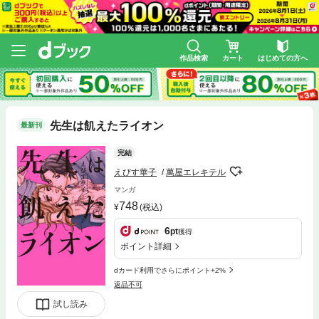
作品検索
カート
はじめての方へ
先生は飢えたライオン
最新刊
完結
えびす華子
萬屋エレキテル
マンガ
748
(税込)
6
pt
獲得
ポイント詳細
dカード利用でさらにポイント+2%
返品不可
試し読み