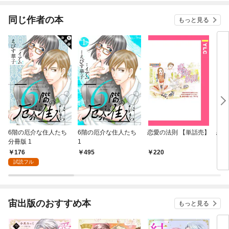
同じ作者の本
もっと見る
6階の厄介な住人たち
6階の厄介な住人たち
恋愛の法則 【単話売】
恋の
分冊版 1
1
176
495
220
2
試読フル
宙出版のおすすめ本
もっと見る