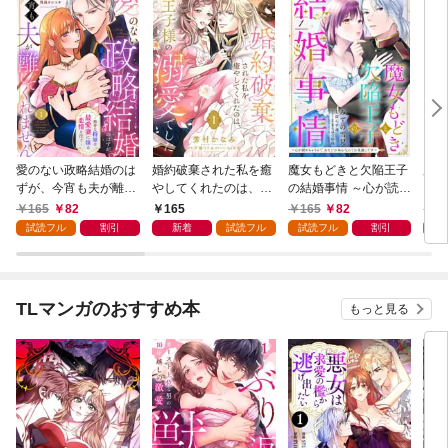
愛のない政略結婚のは
婚約破棄された私を癒
魔女もどきと欠陥王子
魔王
ずが、今宵も夫が離し
やしてくれたのは、不
の結婚事情 ～心が読め
目の
てくれません～無骨な
器用王子様の溺愛でし
ちゃうので、あなたの
売】
165
82
165
165
82
1
将軍は最愛妻に滾る恋
た【単話売】 1話
本心なんてお見通しで
試読フル
割引
新着
試読フル
試読フル
割引
試
情を注ぐ～【単話売】
す～【単話売】 1話
1話
TLマンガのおすすめ本
もっと見る