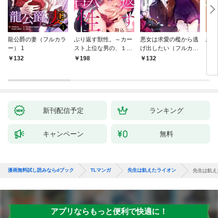
龍公爵の妻（フルカラ
ぶり返す獣性。～カー
悪女は求愛の檻から逃
恋す
ー） 1
スト上位な男の、１０
げ出したい（フルカラ
【fo
年越しの激愛１
ー） 1
132
198
132
2
新刊配信予定
ランキング
キャンペーン
無料
漫画無料試し読みならdブック
TLマンガ
先生は飢えたライオン
先生は飢え
アプリならもっと便利で快適に！