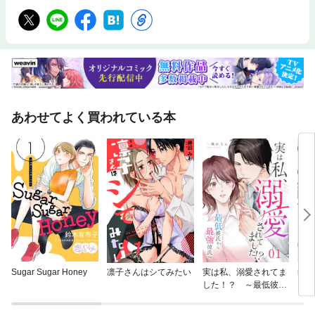
あわせてよく買われている本
Sugar Sugar Honey
凛子さんはシてみたい
実は私、溺愛されてま
no
した！？ ～最低彼氏
ンス
から最強彼氏へ～
偏愛