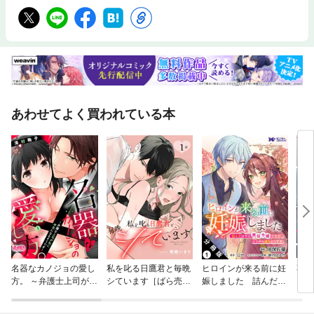
あわせてよく買われている本
名器なカノジョの愛し
私を叱る日鷹君と毎晩
ヒロインが来る前に妊
不完
方。 ～弁護士上司が私
シています［ばら売
娠しました 詰んだは
に本気になるそうです
り］
ずの悪役令嬢ですが、
～
どうやら違うようです