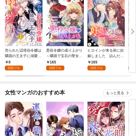
売られた辺境伯令嬢は
悪役令嬢の成り上がり
ヒロインが来る前に妊
かた
隣国の王太子に溺愛さ
～隣国で宝石の聖女と
娠しました 詰んだは
る理
れる 1
呼ばれるまで～（コミ
ずの悪役令嬢ですが、
0
165
165
9
ック） 分冊版 1
どうやら違うようです
試読フル
試読フル
試読フル
試
（コミック） 分冊版 1
女性マンガのおすすめ本
もっと見る