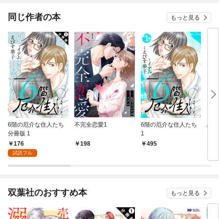
（コミック） 分冊版
同じ作者の本
もっと見る
6階の厄介な住人たち
不完全恋愛1
6階の厄介な住人たち
恋愛
分冊版 1
1
176
198
495
2
試読フル
双葉社のおすすめ本
もっと見る