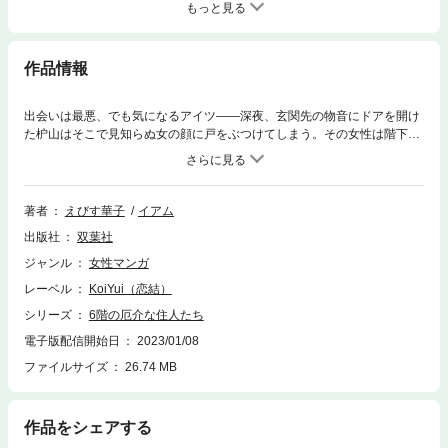
もっと見る
作品情報
出会いは最悪、でも気になるアイツ――深夜、玄関先の物音にドアを開け
た枦山はそこで見知らぬ女の顔に戸をぶつけてしまう。その女性は階下の
住人だった。翌朝エレベーターで一緒になった彼女に話しかけようとする
も彼女は泣いていて…。恋愛に対してシニカルな視点をもつ28歳の社会
人・枦山と24歳の地味女子の塔子、縁のなさそうな2人、でも実は意外な
共通点があり距離を詰めていくが”塔子を女子として見ていない”つもりの
著者
えびす華子
イアム
枦山は―…。あるアパートを舞台に繰り広げられる、男女の不器用な恋物
出版社
双葉社
語。 ※第１～３話を収録
ジャンル
女性マンガ
レーベル
KoiYui（恋結）
シリーズ
6階の厄介な住人たち
電子版配信開始日
2023/01/08
ファイルサイズ
26.74 MB
作品をシェアする