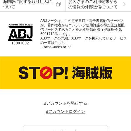
海賊版に関する取り組みに
お客さまのご利用端末から
ついて
の情報の外部送信について
ABJマークは、この電子書店・電子書籍配信サービス
が、著作権者からコンテンツ使用許諾を得た正規版配
信サービスであることを示す登録商標（登録番号 第
6091713号）です。
ABJマークの詳細、ABJマークを掲示しているサービス
の一覧はこちら
→
https://aebs.or.jp/
dアカウントを発行する
dアカウントログイン