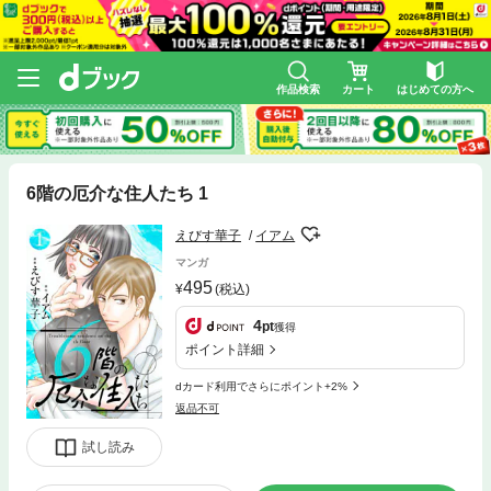
作品検索
カート
はじめての方へ
6階の厄介な住人たち 1
えびす華子
イアム
マンガ
495
(税込)
4
pt
獲得
ポイント詳細
dカード利用でさらにポイント+2%
返品不可
試し読み