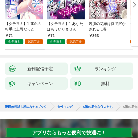
【タテヨミ】1.運命の
【タテヨミ】1.あなた
岩肌の花嫁は愛で溶か
愛し
相手は上司だった
はもういりません
される 1巻
い 
71
71
1
363
タテヨミ
試読フル
タテヨミ
試読フル
試
新刊配信予定
ランキング
キャンペーン
無料
漫画無料試し読みならdブック
女性マンガ
6階の厄介な住人たち
6階の厄介
アプリならもっと便利で快適に！