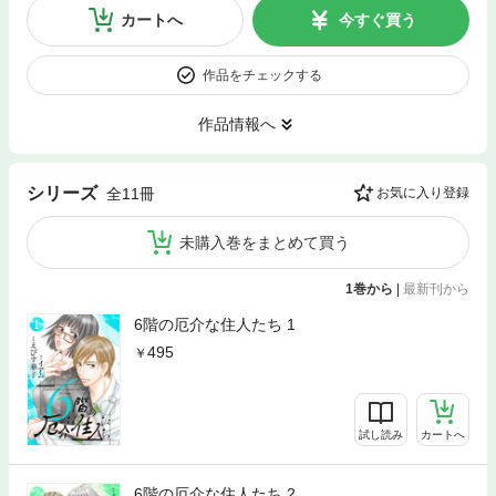
カートへ
今すぐ買う
作品をチェックする
作品情報へ
シリーズ
全11冊
お気に入り登録
未購入巻をまとめて買う
1巻から
|
最新刊から
6階の厄介な住人たち 1
495
試し読み
カートへ
6階の厄介な住人たち 2