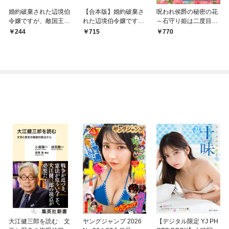
婚約破棄された辺境伯
【合本版】婚約破棄さ
呪われ侯爵の秘密の花
令嬢ですが、敵国王に
れた辺境伯令嬢です
～石守り姫は二度目の
求愛されて花嫁になり
が、敵国王に求愛され
幸せを掴む～【合本
244
715
770
ました 1
て花嫁になりました 1
版】1（エンジェライ
トコミックス）
大江健三郎を読む 文
ヤングジャンプ 2026
【デジタル限定 YJ PH