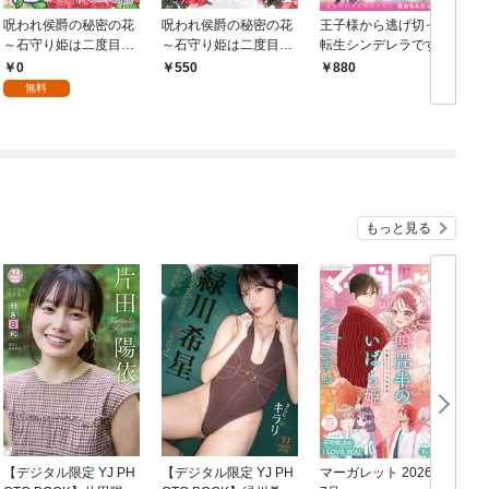
呪われ侯爵の秘密の花
呪われ侯爵の秘密の花
王子様から逃げ切った
Y
～石守り姫は二度目の
～石守り姫は二度目の
転生シンデレラです
a
幸せを掴む～【第1
幸せを掴む～ 1
が、魔法使いの公爵閣
0
550
880
話】（エンジェライト
下と溺愛ハッピーエン
無料
コミックス）
ドを目指します
もっと見る
【デジタル限定 YJ PH
【デジタル限定 YJ PH
マーガレット 2026年1
グ