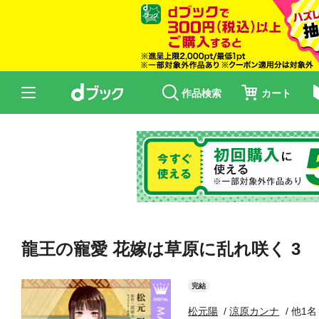
作品検索
カート
龍王の寵愛 花嫁は草原に乱れ咲く 3
完結
松元陽
涼原カンナ
他1名