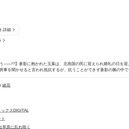
ト詳細
%
う――!?】蒼影に抱かれた玉葉は、北燕国の民に迎えられ婚礼の日を迎
房事を聞かせると言われ抵抗するが、抗うことができず蒼影の腕の中で
緒花
クスDIGITAL
ット
は草原に乱れ咲く