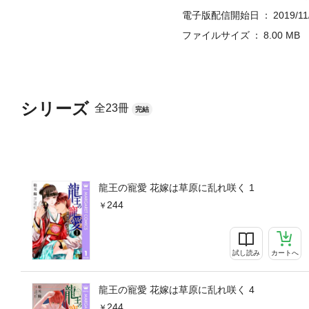
電子版配信開始日
2019/11
ファイルサイズ
8.00 MB
シリーズ
全23冊
完結
龍王の寵愛 花嫁は草原に乱れ咲く 1
244
試し読み
カートへ
龍王の寵愛 花嫁は草原に乱れ咲く 4
244