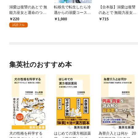
溺愛は復讐のあとで 無
転移先で転生したら冷
【合本版】溺愛は復讐
能力巫女と運命のつが
遇からの溺愛コースに
のあとで 無能力巫女と
い 1
入りました
運命のつがい 1
220
1,980
715
試読フル
集英社のおすすめ本
犬の性格を科学する
はじめての漢方相談薬
為替介入とは何か 20