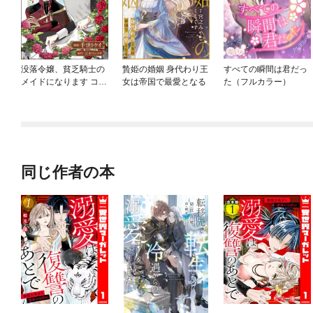
没落令嬢、貧乏騎士の
贄姫の婚姻 身代わり王
すべての瞬間は君だっ
メイドになります コミ
女は帝国で最愛となる
た（フルカラー）
ック版（分冊版）
同じ作者の本