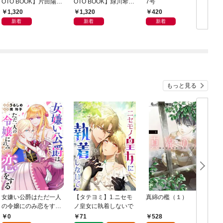
OTO BOOK】片田陽依
OTO BOOK】緑川希星
7号
6
写真集「羽色日和」
写真集「きらら、キラ
1,320
1,320
420
リ」
新着
新着
新着
もっと見る
女嫌い公爵はただ一人
【タテヨミ】1.ニセモ
真綿の檻（１）
の令嬢にのみ恋をする
ノ皇女に執着しないで
む
（分冊版）第１話
0
71
528