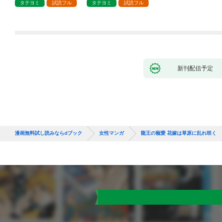
タテヨミ
試読フル
タテヨミ
試読フル
新刊配信予定
漫画無料試し読みならdブック
女性マンガ
龍王の寵愛 花嫁は草原に乱れ咲く