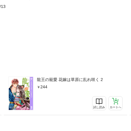
/13
龍王の寵愛 花嫁は草原に乱れ咲く 2
244
試し読み
カートへ