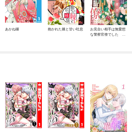
あかね噺
抱かれた棘と甘い吐息
お見合い相手は無愛想
な警察官僚でした ～
誤解まみれの溺愛婚～
（分冊版）