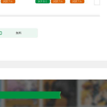
試読フル
タテヨミ
試読フル
試読フル
無料