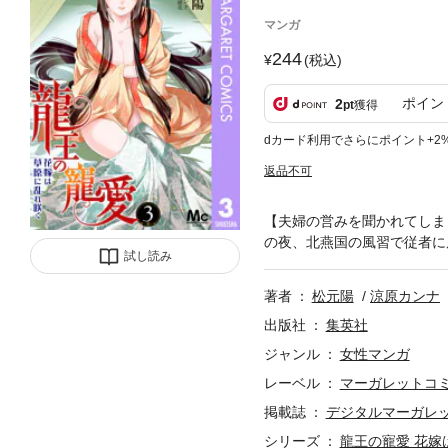
マンガ
244
(税込)
ポイン
2
pt
獲得
dカード利用でさらにポイント+2
返品不可
【夫婦の営みを聞かれてしま
の夜、北燕国の風習で従者に
試し読み
著者
松元陽
涼原カンナ
出版社
集英社
ジャンル
女性マンガ
レーベル
マーガレットコミッ
掲載誌
デジタルマーガレ
シリーズ
龍王の寵愛 花嫁