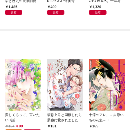
学と歴史の複眼的視点
No.36＆37合併号
OTO BOOK】十味写真
から
集「続・『ぽみ』！？
1,485
400
1,320
どこでもトレイン・ベ
新着
新着
新着
トナム篇」
愛してるって、言いた
最恐上司と同棲したら
十億のアレ。～吉原い
い 1話
最強に愛されました 1
ちの花魁～ 1
巻
154
99
181
165