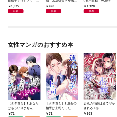
遺伝子でひもとく「最
局 水草体質とサボテ
0兆円規模「外為特
良の友」の進化
ン体質
会」が生まれた謎
1,375
990
1,320
新着
新着
新着
女性マンガのおすすめ本
【タテヨミ】1.あなた
【タテヨミ】1.運命の
岩肌の花嫁は愛で溶か
はもういりません
相手は上司だった
される 1巻
71
71
363