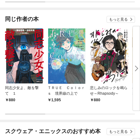
同じ作者の本
もっと見る
同志少女よ、敵を撃
ＴＲＵＥ Ｃｏｌｏｒ
悲しみのロックを鳴ら
ベル
て １
ｓ 境界線の上で
せ～Rhapsody～
ねこ
880
1,595
880
2,
スクウェア・エニックスのおすすめ本
もっと見る