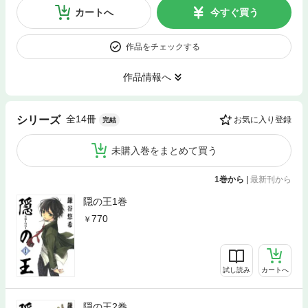
カートへ
今すぐ買う
作品をチェックする
作品情報へ
全14冊
シリーズ
お気に入り登録
完結
未購入巻をまとめて買う
1巻から
|
最新刊から
隠の王1巻
770
試し読み
カートへ
隠の王2巻