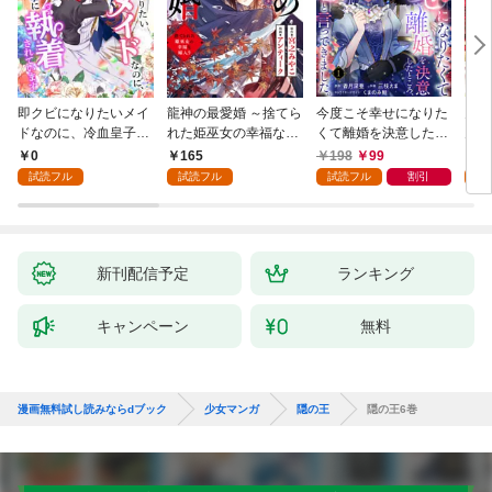
即クビになりたいメイ
龍神の最愛婚 ～捨てら
今度こそ幸せになりた
鬼条
ドなのに、冷血皇子に
れた姫巫女の幸福な嫁
くて離婚を決意したと
見初
執着されています第1
入り～: 1
ころ、無表情な旦那様
～１
0
165
198
99
1
話
が「愛してる」と言っ
試読フル
試読フル
試読フル
割引
試
てきました。1
新刊配信予定
ランキング
キャンペーン
無料
漫画無料試し読みならdブック
少女マンガ
隠の王
隠の王6巻