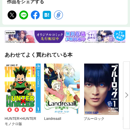
作品をシェアする
あわせてよく買われている本
HUNTER×HUNTER
Landreaall
ブルーロック
葬送
モノクロ版