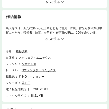
もっと見る
作品情報
萬天を抜け、新たに加わった壬晴とともに雪見、宵風、雷光ら灰狼衆は甲
賀に向かう。禁術書「蛇薬」を所有する甲賀の里は、100年余りの間、そ
の存在を隠の世からも消し去っていた。謎に包まれた地で４人を待ち受け
るものは――!?(C)2006-2007 Yuhki Kamatani
著者
鎌谷悠希
出版社
スクウェア・エニックス
ジャンル
少女マンガ
レーベル
Gファンタジーコミックス
掲載誌
月刊Gファンタジー
シリーズ
隠の王
電子版配信開始日
2015/11/12
ファイルサイズ
38.21 MB