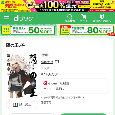
作品検索
カート
はじめての方へ
隠の王6巻
完結
鎌谷悠希
マンガ
770
(税込)
7
pt
獲得
ポイント詳細
dカード利用でさらにポイント+2%
返品不可
試し読み