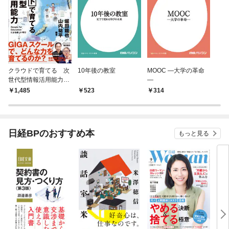
クラウドで育てる 次
10年後の教室
MOOC ―大学の革命
世代型情報活用能力
―
～Google for Educatio
1,485
523
314
nによる新しい学び～
日経BPのおすすめ本
もっと見る