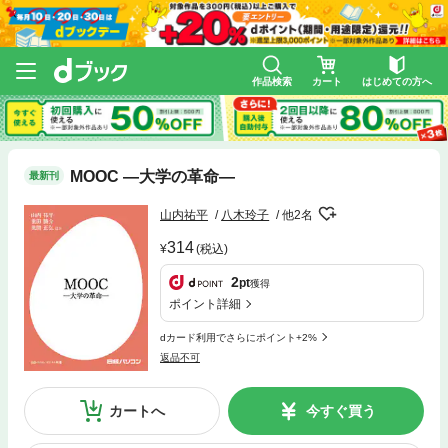
作品検索
カート
はじめての方へ
MOOC ―大学の革命―
最新刊
山内祐平
八木玲子
他2名
314
(税込)
2
pt
獲得
ポイント詳細
dカード利用でさらにポイント+2%
返品不可
カートへ
今すぐ買う