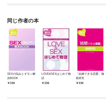
てくれません！？@C
OMIC
同じ作者の本
SEXの悩みとギモン解
LOVE&SEXはじめて物
「結婚できる恋愛」徹
決BOOK
語
底研究
330
330
330