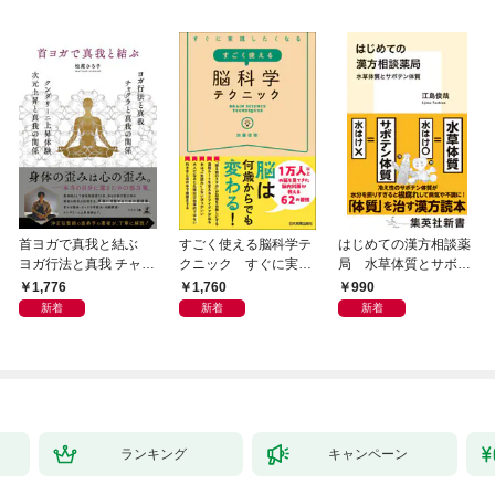
首ヨガで真我と結ぶ
すごく使える脳科学テ
はじめての漢方相談薬
ヨガ行法と真我 チャク
クニック すぐに実践
局 水草体質とサボテ
ラと真我の関係 クンダ
したくなる
ン体質
1,776
1,760
990
リーニ上昇体験 次元上
新着
新着
新着
昇と真我の関係
ランキング
キャンペーン