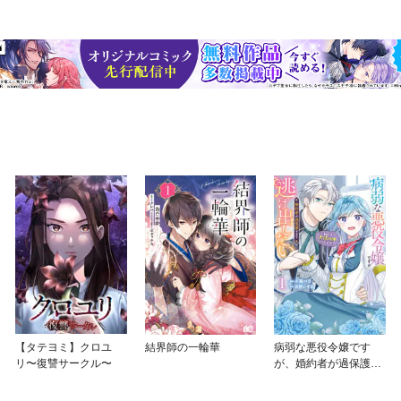
【タテヨミ】クロユ
結界師の一輪華
病弱な悪役令嬢です
リ〜復讐サークル〜
が、婚約者が過保護す
ぎて逃げ出したい(私た
ち犬猿の仲でしたよ