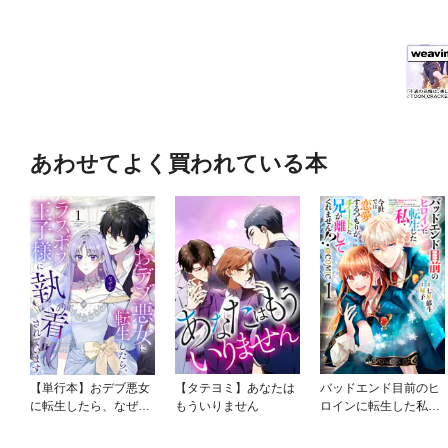
あわせてよく買われている本
【単行本】おデブ悪女
【タテヨミ】あなたは
バッドエンド目前のヒ
に転生したら、なぜか
もういりません
ロインに転生した私、
ラスボス王子様に執着
今世では恋愛するつも
されています
りがチートな兄が離し