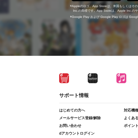
Appleのロゴ、App Storeは、米国もしくはそ
Inc.の商標です。App Storeは、Apple In
Google Play および Google Play ロゴは Go
サポート情報
はじめての方へ
対応機
メールサービス登録/解除
よくあ
お問い合わせ
ポイン
dアカウントログイン