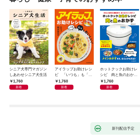
シニア犬専門マガジン
アイラップお助けレシ
ホットクックお助けレ
しあわせシニア犬生活
ピ 「いつも」も「も
シピ 肉と魚のおか
しも」もおいしい！
ず 少ない材料＆調味
1,760
1,760
1,760
料で、あとはスイッチ
新着
新着
新着
ポン！
新刊配信予定