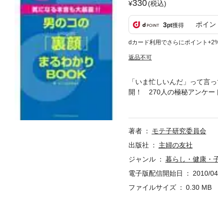
330
(税込)
ポイン
3
pt
獲得
dカード利用でさらにポイント+2
返品不可
「いま忙しいんだ」って言っ
開！ 270人の極秘アンケ
めば男ゴコロが手に取るよう
著者
モテ子研究委員会
出版社
主婦の友社
ジャンル
暮らし・健康・
電子版配信開始日
2010/04
ファイルサイズ
0.30 MB