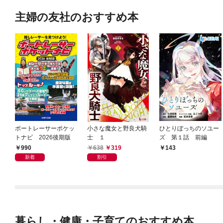
主婦の友社のおすすめ本
ボートレーサーポケッ
小さな魔女と野良犬騎
ひとりぼっちのソユー
トナビ 2026後期版
士 １
ズ 第１話 前編
990
638
319
143
新着
割引
暮らし・健康・子育てのおすすめ本