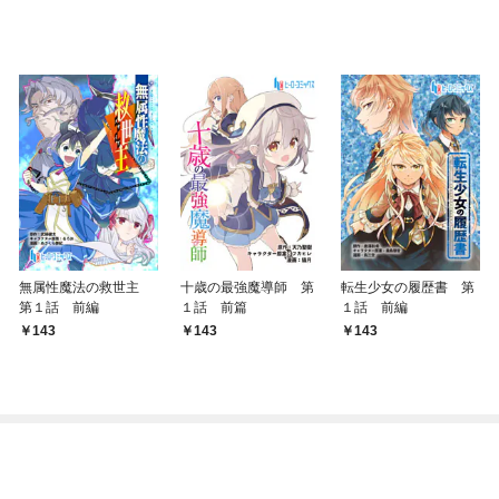
無属性魔法の救世主
十歳の最強魔導師 第
転生少女の履歴書 第
第１話 前編
１話 前篇
１話 前編
143
143
143