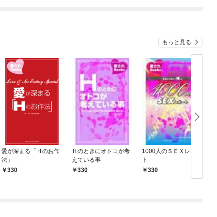
めたら～ THE COMIC
もっと見る
愛が深まる「Ｈのお作
Ｈのときにオトコが考
1000人のＳＥＸレポー
法」
えている事
ト
330
330
330