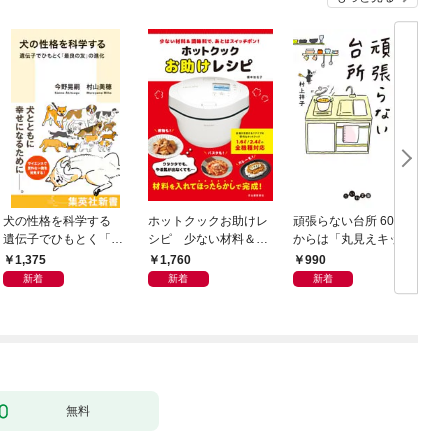
犬の性格を科学する
ホットクックお助けレ
頑張らない台所 60歳
お
遺伝子でひもとく「最
シピ 少ない材料＆調
からは「丸見えキッチ
良の友」の進化
味料で、あとはスイッ
ン」でラクしておいし
1,375
1,760
990
チポン！
い
新着
新着
新着
無料