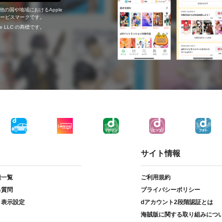
の他の国や地域におけるApple
c.のサービスマークです。
ogle LLC の商標です。
サイト情報
種一覧
ご利用規約
る質問
プライバシーポリシー
ト表示設定
dアカウント2段階認証とは
海賊版に関する取り組みにつ