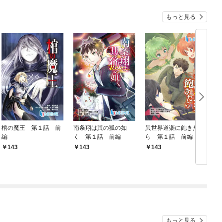
もっと見る
棺の魔王 第１話 前
南条翔は其の狐の如
異世界道楽に飽きた
a
編
く 第１話 前編
ら 第１話 前編
T
143
143
143
もっと見る