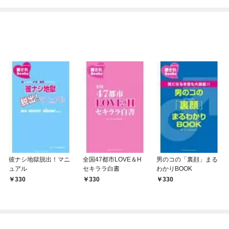
ね！？)
彼ナシ地獄脱出！マニ
全国47都市LOVE＆H
男のコの「裏顔」まる
ュアル
セキララ白書
わかりBOOK
330
330
330