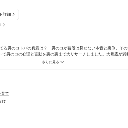
ト詳細
%
てる男のコトバの真意は？ 男のコが普段は見せない本音と裏側、その
ートで男のコの心理と言動を裏の裏まで大リサーチしました。大暴露が満
にわかるはず！
子育て
/17