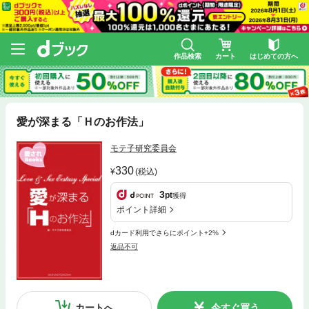
作品検索
カート
はじめての方へ
愛が深まる「Ｈのお作法」
モテ子研究委員会
330
(税込)
3
pt
獲得
ポイント詳細
dカード利用でさらにポイント+2%
返品不可
カートへ
今すぐ買う