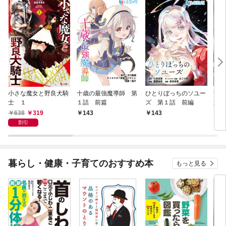
小さな魔女と野良犬騎
十歳の最強魔導師 第
ひとりぼっちのソユー
無
士 １
１話 前篇
ズ 第１話 前編
第１
638
319
143
143
1
割引
暮らし・健康・子育てのおすすめ本
もっと見る