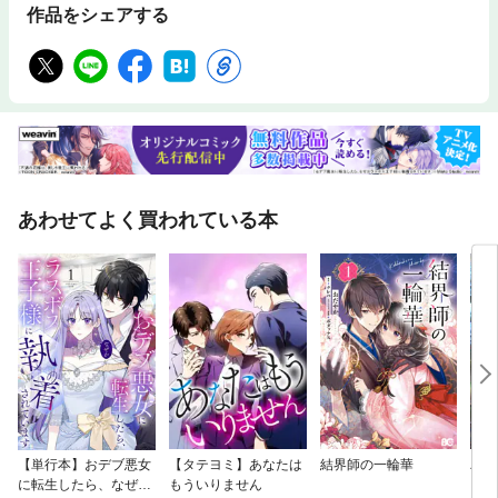
作品をシェアする
あわせてよく買われている本
【単行本】おデブ悪女
【タテヨミ】あなたは
結界師の一輪華
バッ
に転生したら、なぜか
もういりません
ロイ