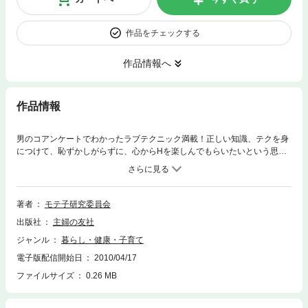
作品をチェックする
作品情報へ
作品情報
男のコアンケートでわかったラブテクニック満載！正しい知識、テクを身
につけて、恥ずかしがらずに、心からHを楽しんでもらいたいという思い
を込めて作りました。2人の愛が深まったH、忘れられない禁断のH体験談
も収録。
著者
モテ子研究委員会
出版社
主婦の友社
ジャンル
暮らし・健康・子育て
電子版配信開始日
2010/04/17
ファイルサイズ
0.26 MB