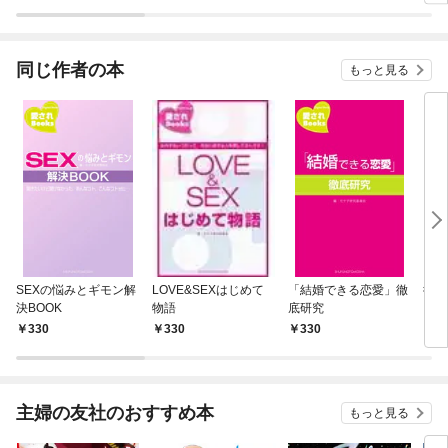
ラスボス王子様に執着
今世
されています
りが
てく
OMI
同じ作者の本
もっと見る
SEXの悩みとギモン解
LOVE&SEXはじめて
「結婚できる恋愛」徹
彼ナ
決BOOK
物語
底研究
ュア
330
330
330
3
主婦の友社のおすすめ本
もっと見る