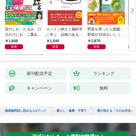
首のしわ たるみ 口
ロンドン紳士と脳科学
野菜を買ったら図鑑 -
新版
元の小じわ・二重あ
に学ぶ 品格のあるマ
野菜が10倍おいしくな
ご 何歳からでもここ
ウントのとり方
る保存法と64のレシピ
1,848
1,540
1,870
1,
まで若くなる！ 名医
-
新着
新着
新着
が教える最新１分体操
大全
新刊配信予定
ランキング
キャンペーン
無料
漫画無料試し読みならdブック
暮らし・健康・子育て
愛が深まる「Ｈのお作法」