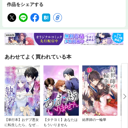
作品をシェアする
たつもりである」（本書「序」より抜粋）「実は、この本は、私が初めて
買った哲学書で、その後も人生の伴侶となっている本だ。あちこち線を引
いて、書き込みをしたので、ぼろぼろになってしまった。今回、解説を書
くために本書を再読した。現在の水準で考えても、素晴らしい入門書と思
う。思いつきを、筋道をたてて整理して、きちんとした考えにまとめるた
めには、哲学的な基礎訓練が不可欠だ。
あわせてよく買われている本
【単行本】おデブ悪女
【タテヨミ】あなたは
結界師の一輪華
バッ
に転生したら、なぜか
もういりません
ロイ