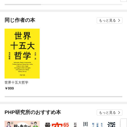
ラスボス王子様に執着
今世
されています
りが
てく
OMI
同じ作者の本
もっと見る
世界十五大哲学
999
PHP研究所のおすすめ本
もっと見る