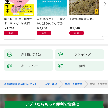
実は私、転生９回生で
自閉スペクトラム症者
旧約聖書を読み解く
より
す マンガ 私の前世
が小説をめぐって語り
を考
物語
あう
9か
1,760
2,200
1,540
2,
新着
新着
新着
新刊配信予定
ランキング
キャンペーン
無料
漫画無料試し読みならdブック
人文・思想
世界十五大哲学
世界十五大哲学
アプリならもっと便利で快適に！