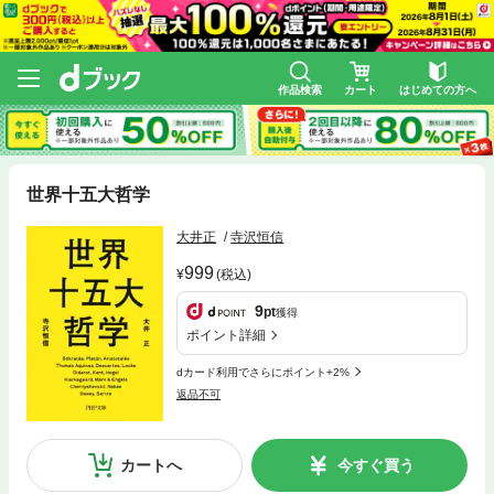
作品検索
カート
はじめての方へ
世界十五大哲学
大井正
寺沢恒信
999
(税込)
9
pt
獲得
ポイント詳細
dカード利用でさらにポイント+2%
返品不可
カートへ
今すぐ買う