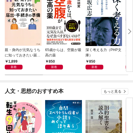
親・身内が元気なうち
65歳からは、空腹が最
深く考える力（PHP文
20
に知っておきたい届
高の薬
庫）
界史
出・手続きの準備（き
1,899
850
850
1,
ずな出版）
新着
新着
新着
人文・思想のおすすめ本
もっと見る