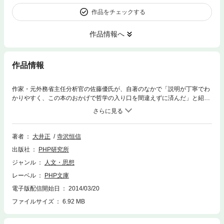
作品をチェックする
作品情報へ
作品情報
作家・元外務省主任分析官の佐藤優氏が、自著のなかで「説明が丁寧でわ
かりやすく、この本のおかげで哲学の入り口を間違えずに済んだ」と紹
介。以来、入手困難な稀覯書として注目を集めていた名著を復刊。ソクラ
テス、プラトンから、デカルト、カント、ヘーゲル、そしてマルクス、サ
ルトルまで。哲学史に多大な影響を与えた15人の大哲学者の思想、生涯、
著作、時代背景を平易に解説。西洋哲学の歴史がわかる「第一編 哲学思
著者
大井正
寺沢恒信
想史」や、巻末の用語解説も充実。教養のベースとなる哲学の基礎知識と
出版社
PHP研究所
思考法が1冊で身に付く、哲学入門書の決定版！ また、知る人ぞ知るロ
シアの哲学者・チェルヌィシェフスキーについて1章をさいて解説してい
ジャンル
人文・思想
るという点でも貴重な1冊である。「本書では15大哲学者の個性をつうじ
レーベル
PHP文庫
て、その前後とその背後の時代思潮をつかむことができるように留意し
た。こうすることによってはじめて、15人のべつべつな哲学者としてでは
電子版配信開始日
2014/03/20
なくて、2000年の哲学史を代表する15の偉大な哲学体系として理解する
ファイルサイズ
6.92 MB
ことができよう。さらに、哲学というものの概要、哲学の短い歴史、哲学
上の重要用語の解説をつけた。これによって、もともと哲学には関心はあ
るけれども、かんたんに哲学問題に深いりできなかった人々に道をつくっ