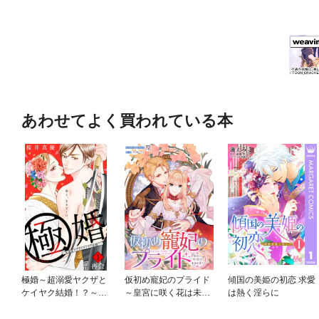
あわせてよく買われている本
極婚～超溺愛ヤクザと
仮初め寵妃のプライド
傾国の美姫の初恋 求愛
ケイヤク結婚！？～
～皇宮に咲く花は未来
は熱く淫らに
分冊版
を希う～ 連載版