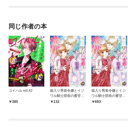
同じ作者の本
コイハル vol.42
箱入り男装令嬢とイジ
箱入り男装令嬢とイジ
ワル騎士団長の蜜甘レ
ワル騎士団長の蜜甘レ
ッスン【分冊版】1
ッスン
385
132
693