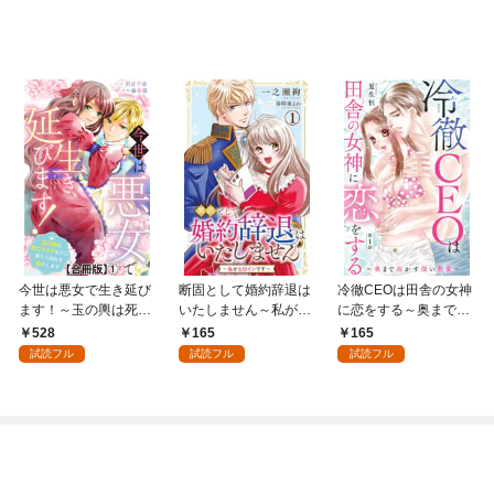
今世は悪女で生き延び
断固として婚約辞退は
冷徹CEOは田舎の女神
ます！～玉の輿は死亡
いたしません～私がヒ
に恋をする～奥まで溶
フラグなので、落ちこ
ロインです～ 1【電子
かす深い熱愛～ 1
528
165
165
ぼれを婿にします～
版特典付き】
試読フル
試読フル
試読フル
【合冊版】1