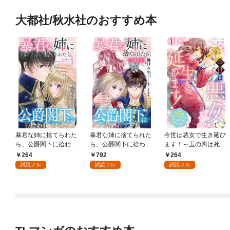
大都社/秋水社のおすすめ本
暴君な姉に捨てられた
暴君な姉に捨てられた
今世は悪女で生き延び
ら、公爵閣下に拾われ
ら、公爵閣下に拾われ
ます！～玉の輿は死亡
ました 1 美しき姉暴君
ました【合冊版】1
フラグなので、落ちこ
264
792
264
ジャクリーン【電子限
ぼれを婿にします～ 1
試読フル
試読フル
試読フル
定特典付き】