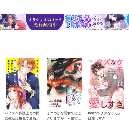
ハイスペ弁護士との同
ふつつかな悪女ではご
noicomiクズなケモノ
居生活は最低で最高で
ざいますが ～雛宮蝶
は愛しすぎ
す。 分冊版
鼠とりかえ伝～ 連載
版