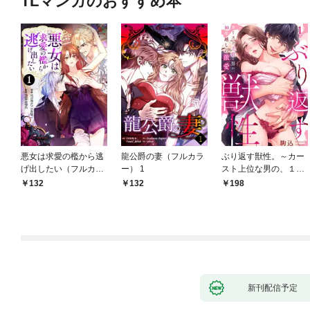
TLマンガのおすすめ本
悪女は求愛の檻から逃
龍公爵の妻（フルカラ
ぶり返す獣性。～カー
げ出したい（フルカラ
ー） 1
スト上位な男の、１０
ー） 1
年越しの激愛１
132
132
198
新刊配信予定