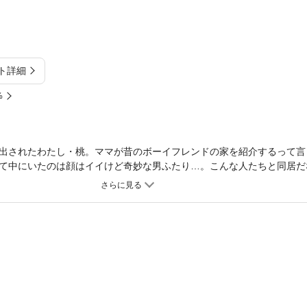
ト詳細
%
出されたわたし・桃。ママが昔のボーイフレンドの家を紹介するって言
て中にいたのは顔はイイけど奇妙な男ふたり…。こんな人たちと同居だ
もうひとりは「ぼくのものになっちゃえばいいんだよ」って…ちょっと
の桃…ぱんつはいてたらせっ●すできないでしょ」うそっ…犯されちゃ