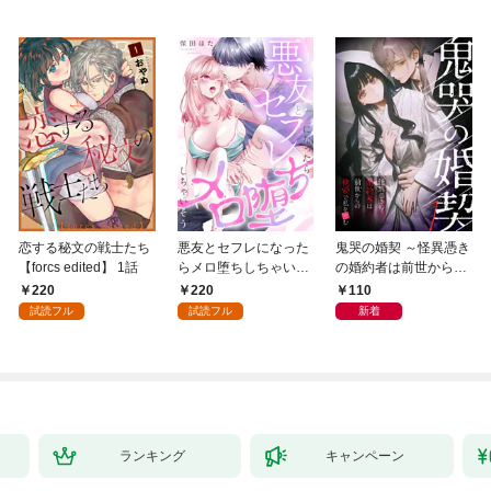
恋する秘文の戦士たち
悪友とセフレになった
鬼哭の婚契 ～怪異憑き
【forcs edited】 1話
らメロ堕ちしちゃいそ
の婚約者は前世からの
う(1)
執愛で私を蝕む～
220
220
110
（1）
試読フル
試読フル
新着
ランキング
キャンペーン