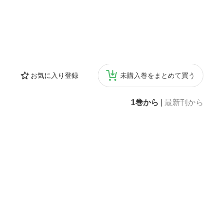
お気に入り登録
未購入巻をまとめて買う
1巻から
|
最新刊から