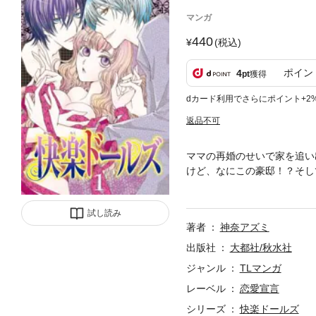
マンガ
440
(税込)
ポイン
4
pt
獲得
dカード利用でさらにポイント+2
返品不可
ママの再婚のせいで家を追い
けど、なにこの豪邸！？そし
は追い出そうとしてくるし、
返してよっ！「なにいってん
試し読み
著者
神奈アズミ
出版社
大都社/秋水社
ジャンル
TLマンガ
レーベル
恋愛宣言
シリーズ
快楽ドールズ