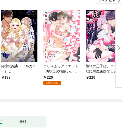
もっと見る
背徳の結実（フルカラ
ましゅまろダイエット
憧れの王子は、エッチ
ー） 1
~幼馴染の指使いがエ
な腹黒魔術師でした～
ッチすぎる！~(1)
閨指導係なのに、彼の
220
198
220
ミダラな魔法にかない
試読フル
ません！～(1)
【
無料