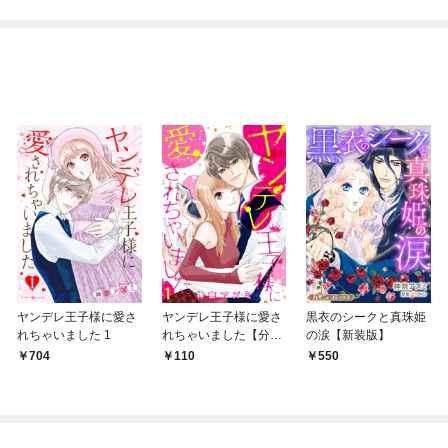
ヤンデレ王子様に愛さ
ヤンデレ王子様に愛さ
黒衣のシークと真珠姫
れちゃいました 1
れちゃいました【分冊
の涙【新装版】
版】1話
704
110
550