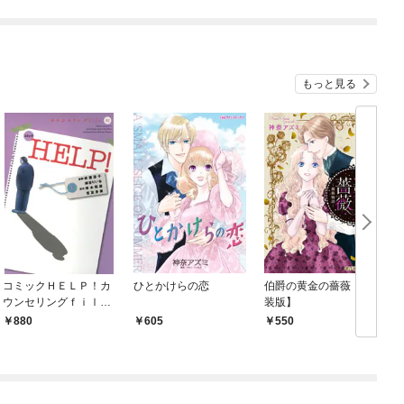
仕えいたします！～
もっと見る
コミックＨＥＬＰ！カ
ひとかけらの恋
伯爵の黄金の薔薇【新
ウンセリングｆｉｌｅ
装版】
０１
880
605
550