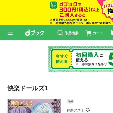
作品検索
カート
快楽ドールズ1
完結
神奈アズミ