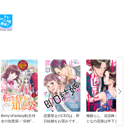
Berry’sFantasy転生侍
恋愛禁止のCEOは、即
梅散らし、花泥棒～お
女の知恵袋～“自称”人
日結婚をお望みです
となの恋路は年下と～
並み会社員でしたが、
【分冊版】
前世の知識で華麗にお