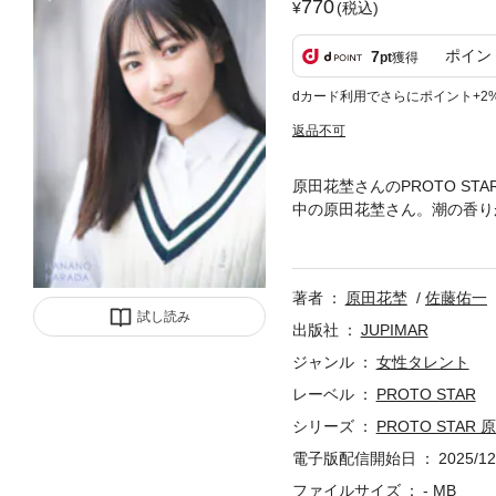
770
(税込)
ポイン
7
pt
獲得
dカード利用でさらにポイント+2
返品不可
原田花埜さんのPROTO ST
中の原田花埜さん。潮の香り
れる笑顔でまわりを明るくし
取った作品です。『PROTO
ーズ！
著者
原田花埜
佐藤佑一
試し読み
出版社
JUPIMAR
ジャンル
女性タレント
レーベル
PROTO STAR
シリーズ
PROTO STAR 原
電子版配信開始日
2025/12
ファイルサイズ
- MB