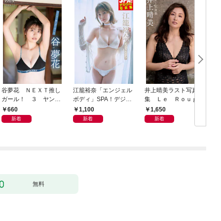
谷夢花 ＮＥＸＴ推し
江籠裕奈「エンジェル
井上晴美ラスト写真
ガール！ ３ ヤンマ
ボディ」SPA！デジタ
集 Ｌｅ Ｒｏｕｇ
ガデジタル写真集
ル写真集
ｅ ｅｔ ｌｅ Ｎｏ
660
1,100
1,650
ｉｒ
新着
新着
新着
無料