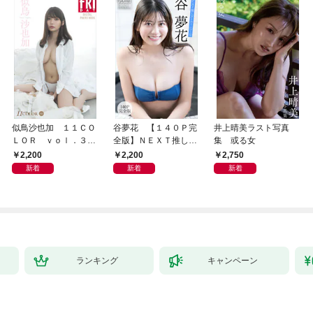
似鳥沙也加 １１ＣＯ
谷夢花 【１４０Ｐ完
井上晴美ラスト写真
ＬＯＲ ｖｏｌ．３
全版】ＮＥＸＴ推しガ
集 或る女
ＦＲＩＤＡＹデジタル
ール！ １～４ ヤン
2,200
2,200
2,750
写真集
マガデジタル写真集
新着
新着
新着
ランキング
キャンペーン