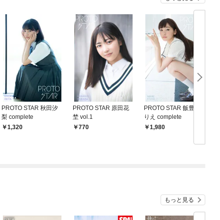
PROTO STAR 秋田汐
PROTO STAR 原田花
PROTO STAR 飯豊ま
P
梨 complete
埜 vol.1
りえ complete
名
1,320
770
1,980
もっと見る