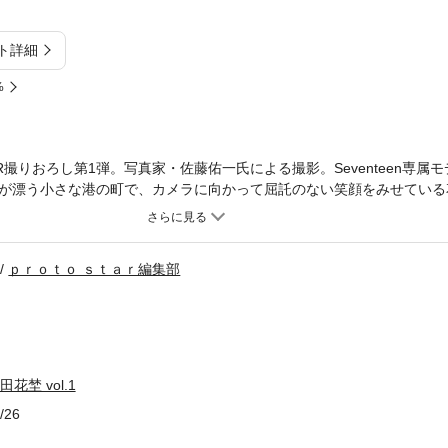
ト詳細
%
AR撮りおろし第1弾。写真家・佐藤佑一氏による撮影。Seventeen専属
が漂う小さな港の町で、カメラに向かって屈託のない笑顔をみせている
てしまうオーラにスターの資質を感じます。花埜さんの飾り気のない自
 STAR』 これからの活躍が大いに期待できる美少女を撮りおろしたデ
ｐｒｏｔｏ ｓｔａｒ編集部
田花埜 vol.1
/26