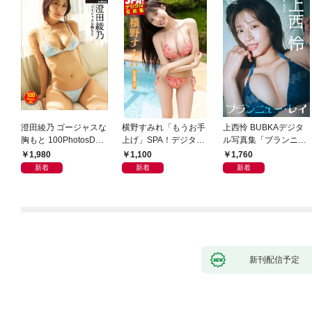
澄田綾乃 ゴージャスな
横野すみれ「もうお手
上西怜 BUBKAデジタ
胸もと 100PhotosDX[s
上げ」SPA！デジタル
ル写真集「ブランニュ
abra net e-Book]
写真集
ー・レイ」
1,980
1,100
1,760
新着
新着
新着
新刊配信予定