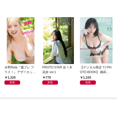
水野Reta『週プレ プ
PROTO STAR 佐々木
【デジタル限定 YJ PH
ラス！』アザーカット
花奈 vol.1
OTO BOOK】 織莉叶
集「埋もれていた逸
（#Mooove！）写真集
1,320
770
1,320
材、ついに。～prolog
「『ファタール』」
新着
新着
新着
ue～」