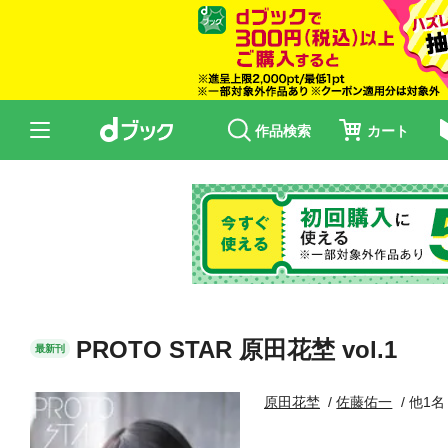
作品検索
カート
PROTO STAR 原田花埜 vol.1
最新刊
原田花埜
佐藤佑一
他1名