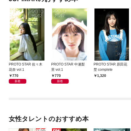
PROTO STAR 佐々木
PROTO STAR 中瀬梨
PROTO STAR 原田花
花奈 vol.1
里 vol.1
埜 complete
770
770
1,320
新着
新着
女性タレントのおすすめ本