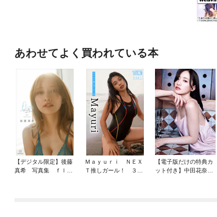
あわせてよく買われている本
【デジタル限定】後藤
Ｍａｙｕｒｉ ＮＥＸ
【電子版だけの特典カ
真希 写真集 ｆｌｏ
Ｔ推しガール！ ３
ット付き】中田花奈
ｓ ｔｈａｎｋｓ ｅ
ヤンマガデジタル写真
２ｎｄ写真集 掻き立
ｄｉｔｉｏｎ【オール
集
てる
未公開 特別編】