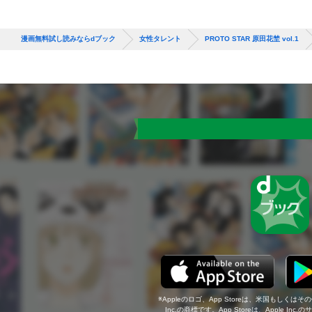
漫画無料試し読みならdブック
女性タレント
PROTO STAR 原田花埜 vol.1
Appleのロゴ、App Storeは、米国もしくはそ
Inc.の商標です。App Storeは、Apple In