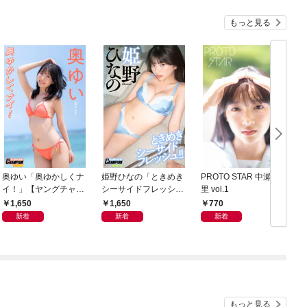
もっと見る
奥ゆい「奥ゆかしくナ
姫野ひなの「ときめき
PROTO STAR 中瀬梨
【
イ！」【ヤングチャン
シーサイドフレッシ
里 vol.1
O
ピオンデジグラ】
ュ！！」【ヤングチャ
1,650
1,650
770
ンピオンデジグラ】
新着
新着
新着
もっと見る