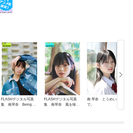
FLASHデジタル写真
FLASHデジタル写真
南 琴奈 とうめいな瞳
南
集 南琴奈 Being My
集 南琴奈 風を味方
で。
s
self
に