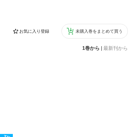
お気に入り登録
未購入巻をまとめて買う
1巻から
|
最新刊から