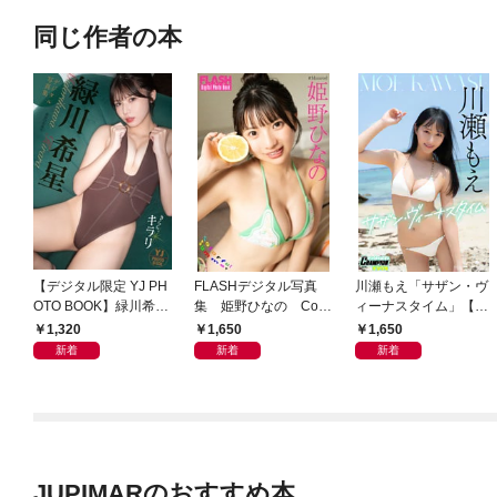
同じ作者の本
【デジタル限定 YJ PH
FLASHデジタル写真
川瀬もえ「サザン・ヴ
OTO BOOK】緑川希星
集 姫野ひなの Colo
ィーナスタイム」【ヤ
写真集「きらら、キラ
rful Summer
ングチャンピオンデジ
1,320
1,650
1,650
リ」
グラ】
新着
新着
新着
JUPIMARのおすすめ本