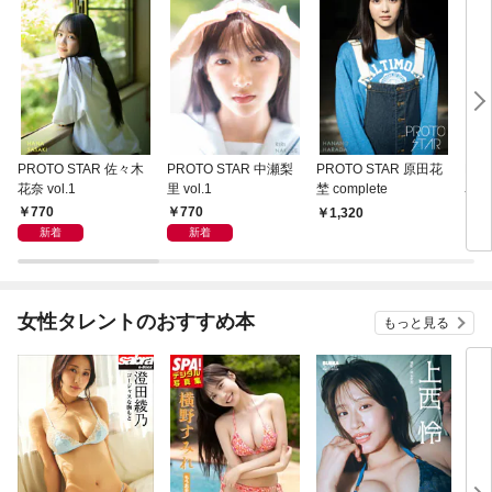
PROTO STAR 佐々木
PROTO STAR 中瀬梨
PROTO STAR 原田花
PR
花奈 vol.1
里 vol.1
埜 complete
名 c
770
770
1,320
1,
新着
新着
女性タレントのおすすめ本
もっと見る