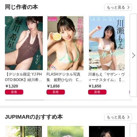
OMIC
同じ作者の本
もっと見る
【デジタル限定 YJ PH
FLASHデジタル写真
川瀬もえ「サザン・ヴ
水野
OTO BOOK】緑川希星
集 姫野ひなの Colo
ィーナスタイム」【ヤ
ラス
写真集「きらら、キラ
rful Summer
ングチャンピオンデジ
集「
1,320
1,650
1,650
1,
リ」
グラ】
材、
新着
新着
新着
ue
JUPIMARのおすすめ本
もっと見る