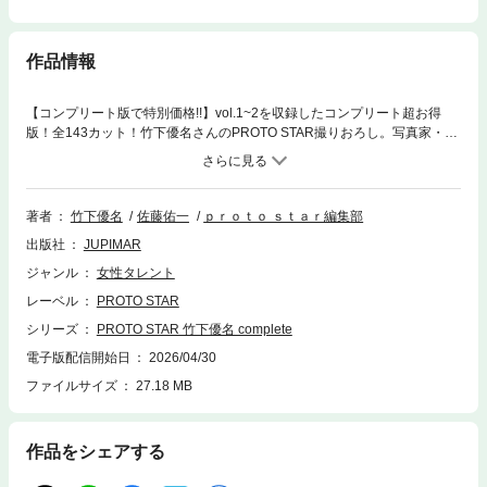
作品情報
【コンプリート版で特別価格!!】vol.1~2を収録したコンプリート超お得
版！全143カット！竹下優名さんのPROTO STAR撮りおろし。写真家・佐
藤佑一氏による撮影。Seventeen専属モデルとして活躍中の竹下優名さ
ん。海辺の町でのロケ。ふとした瞬間にみせる静かな眼差しが彼女の無限
の可能性を感じさせてくれます。映画やドラマにも活躍の場を広げていて
役者としても今後が楽しみです。『PROTO STAR』 これからの活躍が大
著者
竹下優名
佐藤佑一
ｐｒｏｔｏ ｓｔａｒ編集部
いに期待できる美少女を撮りおろしたデジタル写真集シリーズ！
出版社
JUPIMAR
ジャンル
女性タレント
レーベル
PROTO STAR
シリーズ
PROTO STAR 竹下優名 complete
電子版配信開始日
2026/04/30
ファイルサイズ
27.18 MB
作品をシェアする