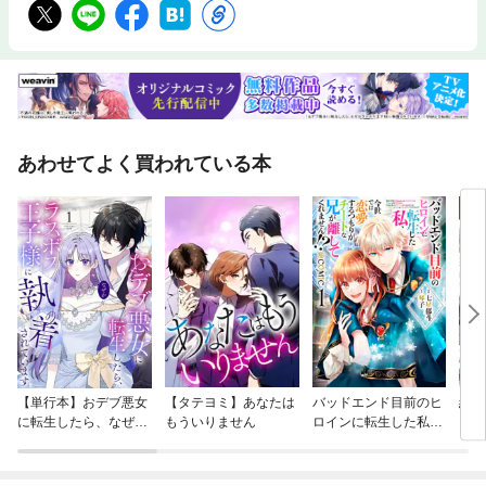
あわせてよく買われている本
【単行本】おデブ悪女
【タテヨミ】あなたは
バッドエンド目前のヒ
結界
に転生したら、なぜか
もういりません
ロインに転生した私、
ラスボス王子様に執着
今世では恋愛するつも
されています
りがチートな兄が離し
てくれません！？@C