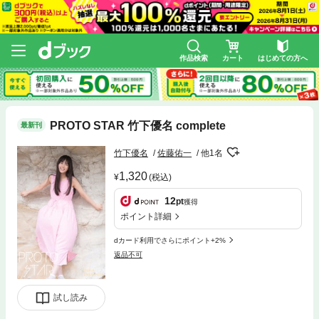
作品検索
カート
はじめての方へ
PROTO STAR 竹下優名 complete
最新刊
竹下優名
佐藤佑一
他1名
1,320
(税込)
12
pt
獲得
ポイント詳細
dカード利用でさらにポイント+2%
返品不可
試し読み