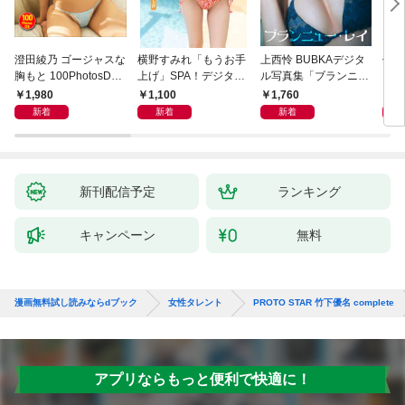
澄田綾乃 ゴージャスな
横野すみれ「もうお手
上西怜 BUBKAデジタ
似鳥
胸もと 100PhotosDX
上げ」SPA！デジタル
ル写真集「ブランニュ
Ｌ
[sabra net e-Book]
写真集
ー・レイ」
ＦＲ
1,980
1,100
1,760
2,
写真
新着
新着
新着
新刊配信予定
ランキング
キャンペーン
無料
漫画無料試し読みならdブック
女性タレント
PROTO STAR 竹下優名 complete
アプリならもっと便利で快適に！