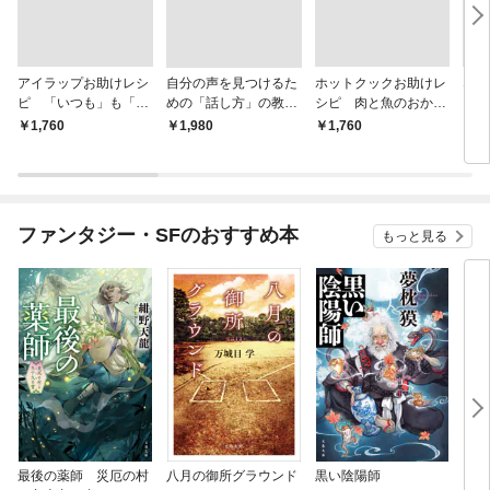
アイラップお助けレシ
自分の声を見つけるた
ホットクックお助けレ
なる
ピ 「いつも」も「も
めの「話し方」の教
シピ 肉と魚のおか
しも」もおいしい！
室 Ｏｒａｃｙ（オラ
ず 少ない材料＆調味
￥1,760
￥1,980
￥1,760
￥1,
シー）
料で、あとはスイッチ
ポン！
ファンタジー・SFのおすすめ本
もっと見る
最後の薬師 災厄の村
八月の御所グラウンド
黒い陰陽師
レム