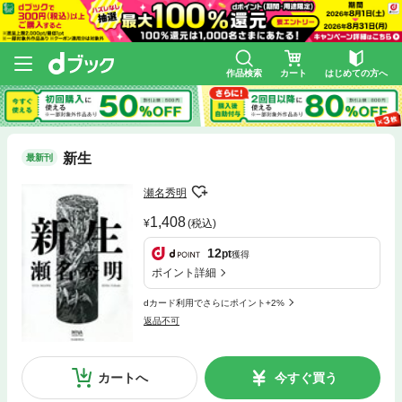
作品検索
カート
はじめての方へ
新生
最新刊
瀬名秀明
1,408
(税込)
12
pt
獲得
ポイント詳細
dカード利用でさらにポイント+2%
返品不可
カートへ
今すぐ買う