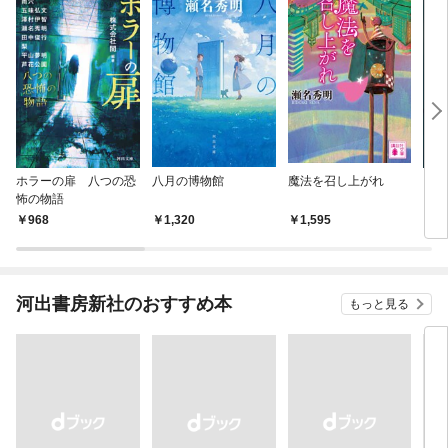
ホラーの扉 八つの恐
八月の博物館
魔法を召し上がれ
ジャ
怖の物語
ーの
物語
968
1,320
1,595
1,
河出書房新社のおすすめ本
もっと見る