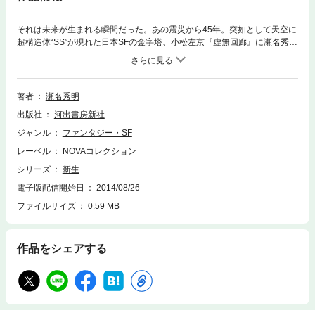
それは未来が生まれる瞬間だった。あの震災から45年。突如として天空に
超構造体“SS”が現れた日本SFの金字塔、小松左京『虚無回廊』に瀬名秀明
が挑む! 「新生」「Wonderful World」「ミシェル」の3編からなる連作
集。この世界が向かう未来とは?
著者
瀬名秀明
出版社
河出書房新社
ジャンル
ファンタジー・SF
レーベル
NOVAコレクション
シリーズ
新生
電子版配信開始日
2014/08/26
ファイルサイズ
0.59 MB
作品をシェアする