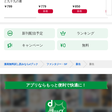
と九十九の書
779
850
4,
799
新着
新着
新刊配信予定
ランキング
キャンペーン
無料
漫画無料試し読みならdブック
ファンタジー・SF
新生
新生
アプリならもっと便利で快適に！