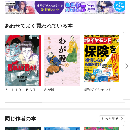
あわせてよく買われている本
ＢＩＬＬＹ ＢＡＴ
わが殿
週刊ダイヤモンド
邪神
同じ作者の本
もっと見る