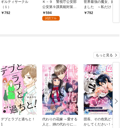
ギルティサークル
Ｋ－９ 警視庁公安部
世界最強の魔女、始め
（１）
公安第９課異能対策係
ました ～私だけ『攻
（１）
略サイト』を見れる世
594
792
792
界で自由に生きます～
試読フル
（１）
もっと見る
デブとラブと過ちと！
代わりの花嫁 ～愛する
団長、その色気どうに
＆
1
人と、姉の代わりに結
かしてください！～魔