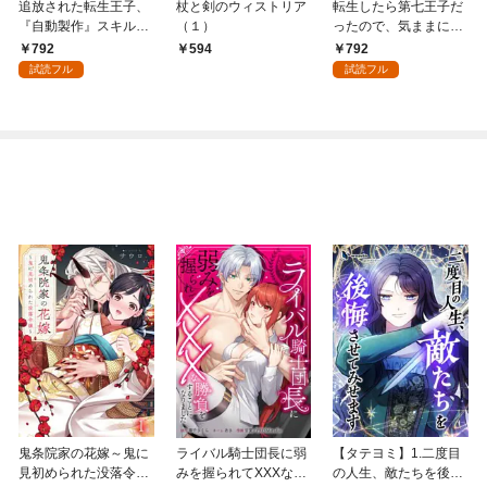
追放された転生王子、
杖と剣のウィストリア
転生したら第七王子だ
『自動製作』スキルで
（１）
ったので、気ままに魔
領地を爆速で開拓し最
術を極めます（１）
792
792
594
強の村を作ってしまう
試読フル
試読フル
～最強クラフトスキル
で始める、楽々領地開
拓スローライフ～
（１）
鬼条院家の花嫁～鬼に
ライバル騎士団長に弱
【タテヨミ】1.二度目
見初められた没落令嬢
みを握られてXXXな勝
の人生、敵たちを後悔