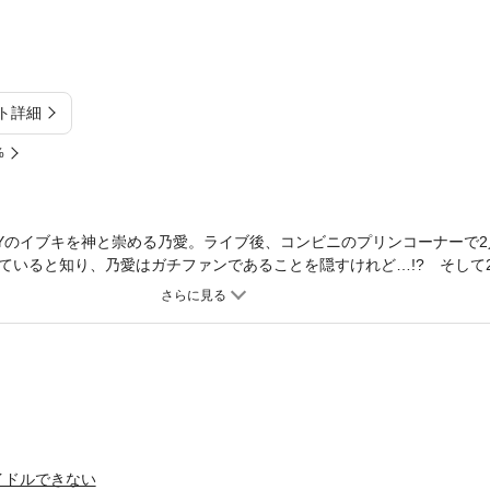
ト詳細
%
LYのイブキを神と崇める乃愛。ライブ後、コンビニのプリンコーナーで
ていると知り、乃愛はガチファンであることを隠すけれど…!? そして
で恐縮ですが、今日から神アイドルの特別な存在になりますーー!!
イドルできない