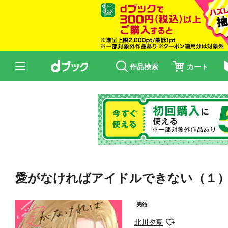
作品検索
カート
愛がなければアイドルできない（１
完結
北川夕夏