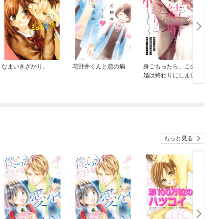
なまいきざかり。
花野井くんと恋の病
身ごもったら、この結
婚は終わりにしましょ
う～身代わり花嫁はＳ
系弁護士の溺愛に毎夜
甘く啼かされる～
もっと見る