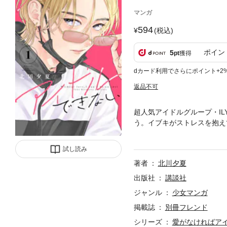
マンガ
594
(税込)
ポイン
5
pt
獲得
dカード利用でさらにポイント+2
返品不可
超人気アイドルグループ・I
う。イブキがストレスを抱え
逃避行へーー!! オタクの愛
試し読み
著者
北川夕夏
出版社
講談社
ジャンル
少女マンガ
掲載誌
別冊フレンド
シリーズ
愛がなければア