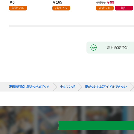
執着されています第1
入り～: 1
ころ、無表情な旦那様
0
165
198
99
話
が「愛してる」と言っ
試読フル
試読フル
試読フル
割引
てきました。1
新刊配信予定
漫画無料試し読みならdブック
少女マンガ
愛がなければアイドルできない