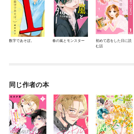
数字であそぼ。
春の嵐とモンスター
初めて恋をした日に読
む話
同じ作者の本