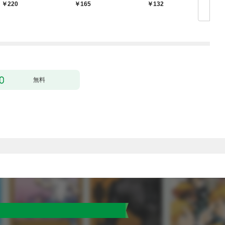
婚します～ 1
力なしのお世話係は魅
220
165
132
￥
了なんてされません～
１
無料