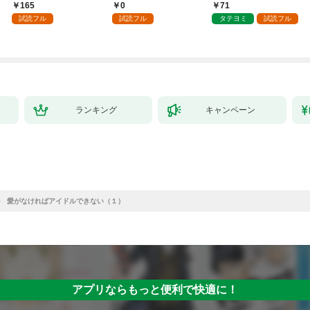
～１
負をすることになりま
させてみせます
165
0
71
した第1話
試読フル
試読フル
タテヨミ
試読フル
ランキング
キャンペーン
愛がなければアイドルできない（１）
アプリならもっと便利で快適に！