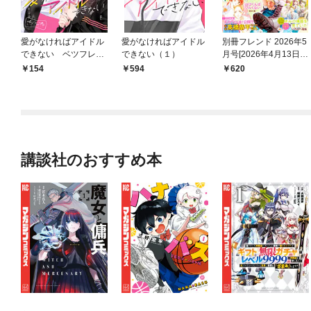
愛がなければアイドル
愛がなければアイドル
別冊フレンド 2026年5
できない ベツフレプ
できない（１）
月号[2026年4月13日発
チ（１）
売]
154
594
620
講談社のおすすめ本