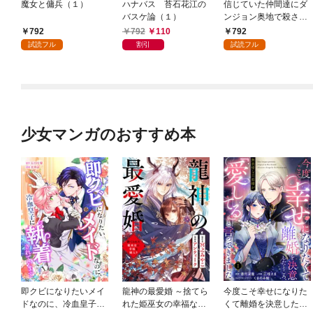
魔女と傭兵（１）
ハナバス 苔石花江の
信じていた仲間達にダ
バスケ論（１）
ンジョン奥地で殺され
かけたがギフト『無限
792
792
110
792
ガチャ』でレベル９９
試読フル
割引
試読フル
９９の仲間達を手に入
れて元パーティーメン
バーと世界に復讐＆
『ざまぁ！』します！
（１）
少女マンガのおすすめ本
即クビになりたいメイ
龍神の最愛婚 ～捨てら
今度こそ幸せになりた
ドなのに、冷血皇子に
れた姫巫女の幸福な嫁
くて離婚を決意したと