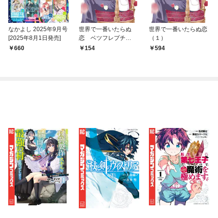
なかよし 2025年9月号
世界で一番いたらぬ
世界で一番いたらぬ恋
[2025年8月1日発売]
恋 ベツフレプチ
（１）
（１）
660
154
594