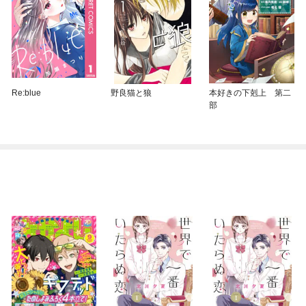
Re:blue
野良猫と狼
本好きの下剋上 第二
部