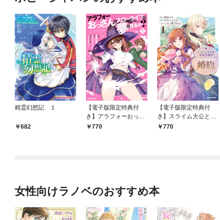
精霊幻想記 １
【電子版限定特典付
【電子版限定特典付
き】アラフォーおっさ
き】スライム大公と没
んはスローライフの夢
落令嬢のあんがい幸せ
682
770
770
を見るか？1
な婚約1
女性向けラノベのおすすめ本