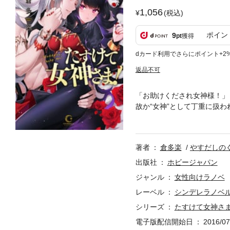
1,056
(税込)
ポイン
9
pt
獲得
dカード利用でさらにポイント+2
返品不可
「お助けくだされ女神様！」
故か“女神”として丁重に扱
受けることに！＊イラストの
著者
倉多楽
やすだしの
出版社
ホビージャパン
ジャンル
女性向けラノベ
レーベル
シンデレラノベ
シリーズ
たすけて女神さ
電子版配信開始日
2016/07