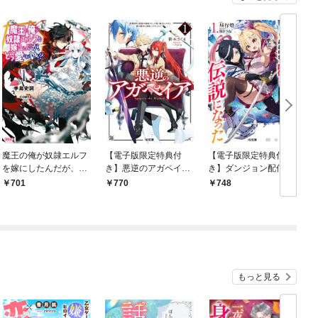
魔王の俺が奴隷エルフ
【電子版限定特典付
【電子版限定特典付
を嫁にしたんだが、ど
き】悪逆のアガペイア
き】ダンジョン配信者
う愛でればいい？1
1 ～恋愛RPG最強の
を救って大バズりした
701
770
748
寝取りチャラ男に転生
転生陰陽師、うっかり
したけど、俺は絶対に
超級呪物を配信したら
寝取ったりしない！～
伝説になった1
1
もっと見る