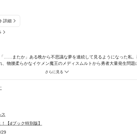
ト詳細
%
「……またか」ある晩から不思議な夢を連続して見るようになった私。
われ、物腰柔らかなイケメン魔王のメディスムルトから勇者大量発生問題
一部を割愛しております。
ぐ
ルス
ま！【dブック特別版】
/29