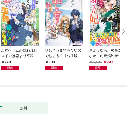
乙女ゲームの嫌われヒ
話し合うまでもないの
さようなら、私を選ば
ロインは恋より平和に
でしょう？【分冊版】
なかった元婚約者様。
暮らしたい！（なのに
1
一夜で大国君主の身ご
990
330
1,485
742
攻略対象たちがついて
もり妃になりました
新着
新着
割引
くる！？）
【電子限定SS付き】
無料