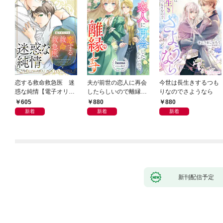
恋する救命救急医 迷
夫が前世の恋人に再会
今世は長生きするつも
惑な純情【電子オリジ
したらしいので離縁し
りなのでさようなら
ナル】
ます
605
880
880
新着
新着
新着
新刊配信予定