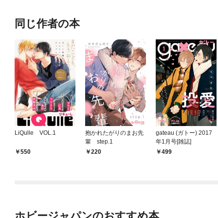
同じ作者の本
LiQulle VOL.1
抱かれたがりのまお先
gateau (ガトー) 2017
輩 step.1
年1月号[雑誌]
550
220
499
ホビージャパンのおすすめ本