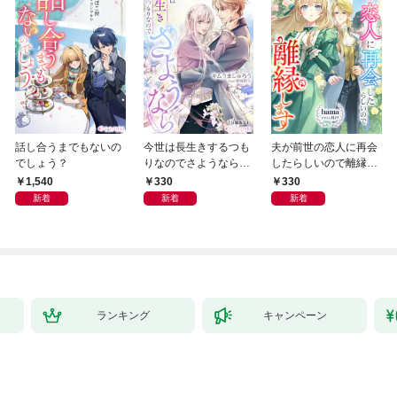
話し合うまでもないの
今世は長生きするつも
夫が前世の恋人に再会
でしょう？
りなのでさようなら
したらしいので離縁し
【分冊版】1
ます【分冊版】1
1,540
330
330
新着
新着
新着
ランキング
キャンペーン