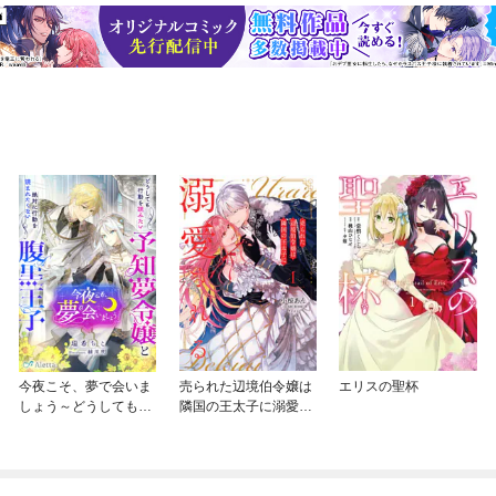
今夜こそ、夢で会いま
売られた辺境伯令嬢は
エリスの聖杯
しょう～どうしても行
隣国の王太子に溺愛さ
動を読みたい予知夢令
れる【コミックス版】
嬢と絶対に行動を読ま
れたくない腹黒王子～