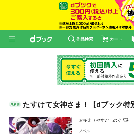
作品検索
カート
たすけて女神さま！【dブック特
最新刊
倉多楽
やすだしのぐ
ノベル