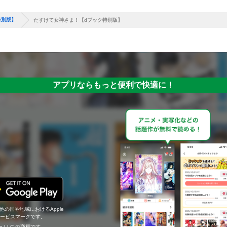
特別版】
たすけて女神さま！【dブック特別版】
アプリならもっと便利で快適に！
の他の国や地域におけるApple
c.のサービスマークです。
ogle LLC の商標です。