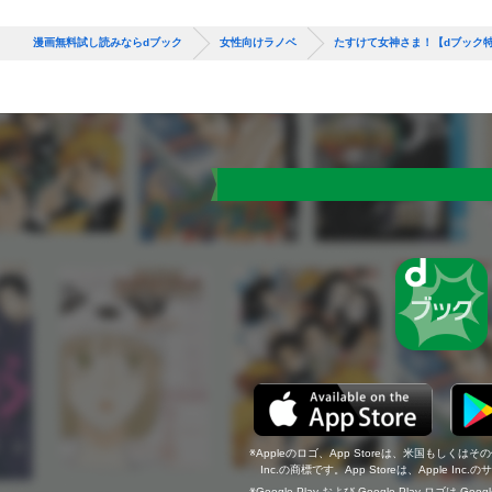
漫画無料試し読みならdブック
女性向けラノベ
たすけて女神さま！【dブック
Appleのロゴ、App Storeは、米国もしくはそ
Inc.の商標です。App Storeは、Apple In
Google Play および Google Play ロゴは Go