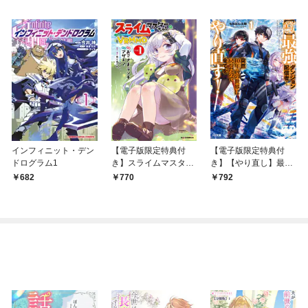
インフィニット・デン
【電子版限定特典付
【電子版限定特典付
ドログラム1
き】スライムマスター
き】【やり直し】最強
ちゃんのVRMMO1
ダンジョン配信者！ 突
682
770
792
然10年前の世界に戻っ
たので全てをやり直
す！1