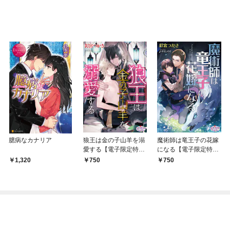
臆病なカナリア
狼王は金の子山羊を溺
魔術師は竜王子の花嫁
愛する【電子限定特典
になる【電子限定特典
付】
付】
1,320
750
750