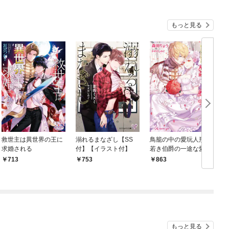
もっと見る
救世主は異世界の王に
溺れるまなざし【SS
鳥籠の中の愛玩人形～
求婚される
付】【イラスト付】
若き伯爵の一途な愛～
【初回限定SS付】【イ
713
753
863
ラスト付】【電子限定
著者直筆サイン＆コメ
ント入り】
もっと見る