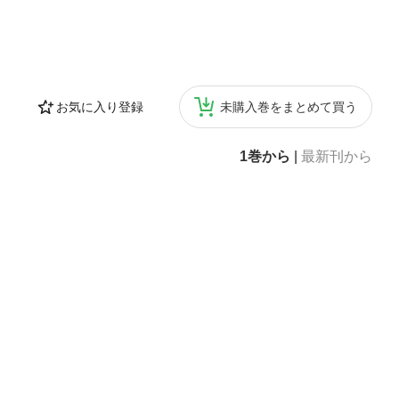
お気に入り登録
未購入巻をまとめて買う
1巻から
|
最新刊から