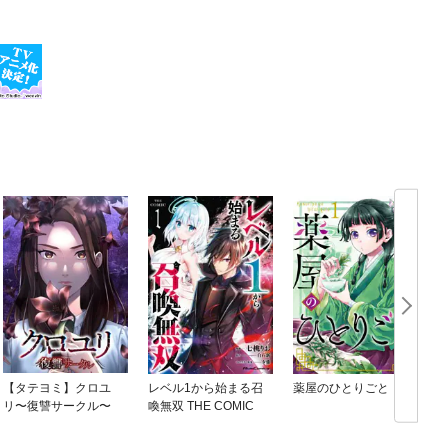
【タテヨミ】クロユ
レベル1から始まる召
薬屋のひとりごと
リ〜復讐サークル〜
喚無双 THE COMIC