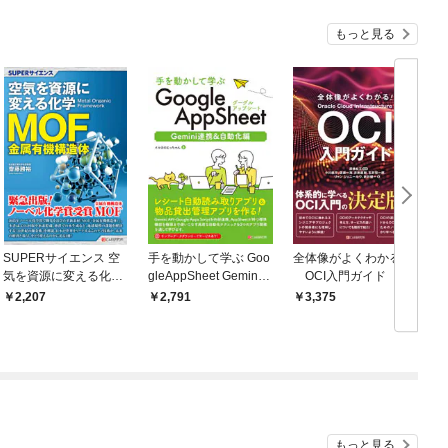
もっと見る
SUPERサイエンス 空
手を動かして学ぶ Goo
全体像がよくわかる！
気を資源に変える化学
gleAppSheet Gemini
OCI入門ガイド
MOF（金属有機構造
連携&自動化編
ン
2,207
2,791
3,375
体）
もっと見る