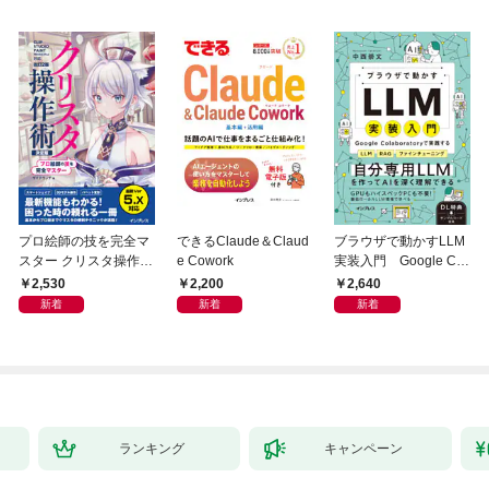
プロ絵師の技を完全マ
できるClaude＆Claud
ブラウザで動かすLLM
スター クリスタ操作術
e Cowork
実装入門 Google Col
決定版 改訂2版 CLIP S
aboratoryで実践するL
2,530
2,200
2,640
TUDIO PAINT PRO/E
LM・RAG・ファイン
新着
新着
新着
X/iPad対応
チューニング
ランキング
キャンペーン