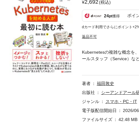
2,692
(税込)
ポイ
24
pt
獲得
dカード利用でさらにポイント+2
返品不可
Kubernetesの複雑な
ールスタッフ（Service
に、レストランの厨房のイラ
う工夫しています。基本概念
ます。各段階で十分に理解を
著者
福田敦史
インだけでなく、"Lens"
ることで、操作の意味を理解し
出版社
シーアンドアール
ロイし、スケーリングや監視
ジャンル
スマホ・PC・IT
につけられます。
電子版配信開始日
2026/06
ファイルサイズ
42.48 MB