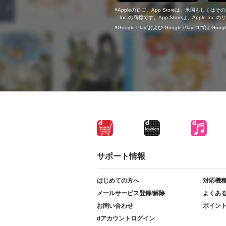
Appleのロゴ、App Storeは、米国もしくはそ
Inc.の商標です。App Storeは、Apple In
Google Play および Google Play ロゴは Go
サポート情報
はじめての方へ
対応機
メールサービス登録/解除
よくあ
お問い合わせ
ポイン
dアカウントログイン