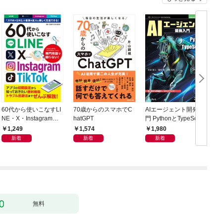
60代から使いこなすLI
70歳からのスマホでC
AIエージェント開発入
NE・X・Instagram・T
hatGPT
門 PythonとTypeScript
ikTok
で学ぶ実践的手法
1,249
1,574
1,980
新着
新着
新着
無料