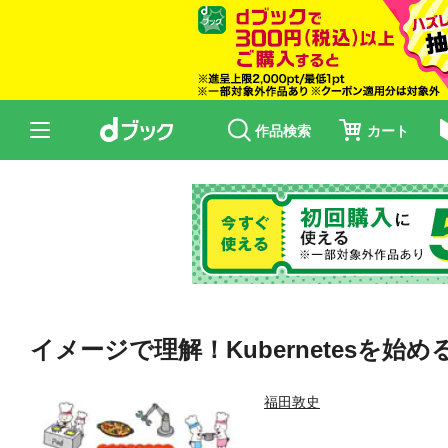
作品検索
カート
イメージで理解！Kubernetesを始
福田敦史