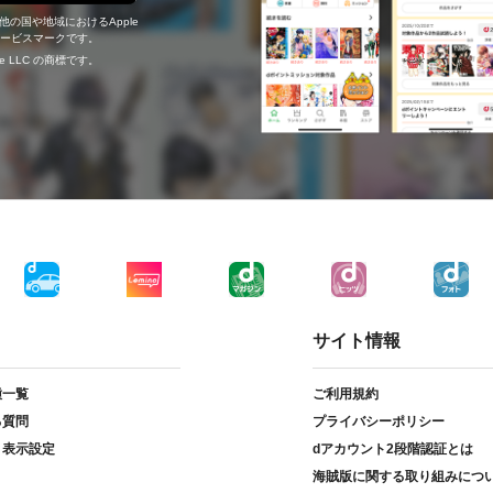
の他の国や地域におけるApple
c.のサービスマークです。
ogle LLC の商標です。
サイト情報
種一覧
ご利用規約
る質問
プライバシーポリシー
ト表示設定
dアカウント2段階認証とは
海賊版に関する取り組みにつ