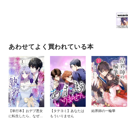
あわせてよく買われている本
【単行本】おデブ悪女
【タテヨミ】あなたは
結界師の一輪華
に転生したら、なぜか
もういりません
ラスボス王子様に執着
されています