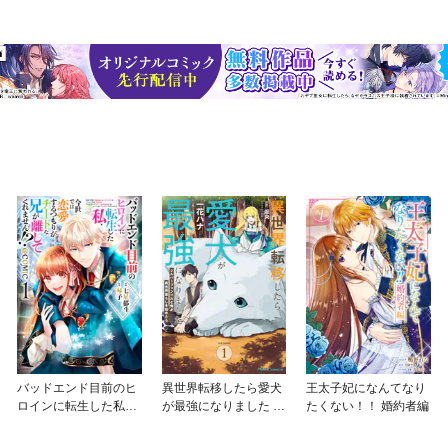
バッドエンド目前のヒ
異世界転移したら愛犬
王太子妃になんてなり
ロインに転生した私、
が最強になりました ～
たくない！！ 婚約者編
今世では恋愛するつも
シルバーフェンリルと
りがチートな兄が離し
俺が異世界暮らしを始