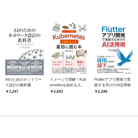
AIのためのネットワー
イメージで理解！Kub
Flutterアプリ開発で実
ク設計の教科書
ernetesを始める人が
践する学びのAI活用術
最初に読む本
3,247
2,692
2,296