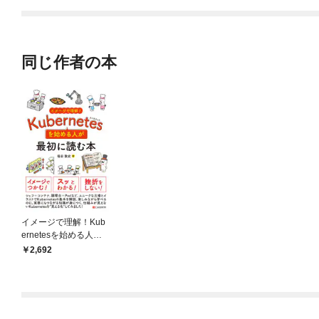
同じ作者の本
イメージで理解！Kub
ernetesを始める人が
最初に読む本
2,692