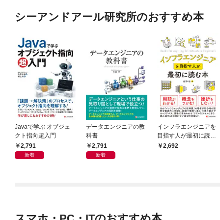
シーアンドアール研究所のおすすめ本
Javaで学ぶ オブジェ
データエンジニアの教
インフラエンジニアを
クト指向超入門
科書
目指す人が最初に読む
本
2,791
2,791
2,692
新着
新着
スマホ・PC・ITのおすすめ本