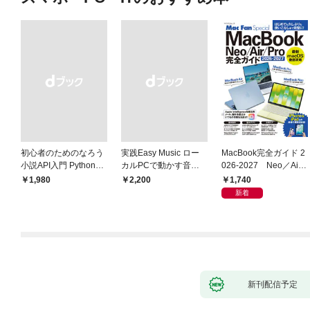
初心者のためのなろう
実践Easy Music ロー
MacBook完全ガイド 2
小説API入門 Pythonで
カルPCで動かす音楽
026-2027 Neo／Air
作るデータ活用法
生成AI完全ガイド
／Pro対応
1,740
￥1,980
￥2,200
新着
新刊配信予定