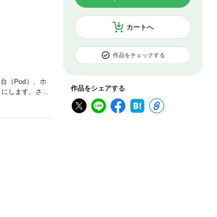
カートへ
作品をチェックする
台（Pod）、ホ
作品をシェアする
うにします。さら
に理解できるよ
る構成にしてい
す。コマンドラ
しながら学習を進め
リケーションをデプ
的なスキルを身