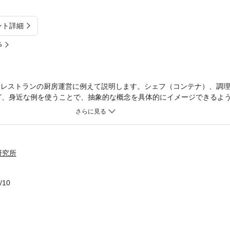
ント詳細
%
概念を、レストランの厨房運営に例えて説明します。シェフ（コンテナ）、調理
）など、身近な例を使うことで、抽象的な概念を具体的にイメージできるよ
ストを豊富に使用することで、比喩だけでは伝わりにくい部分も視覚的
から始まり、環境構築、実践、監視まで、無理なくステップアップでき
深めてから次のステップに進むことで、確実にスキルを身につけられま
というGUIツールを積極的に使用します。リソースの状態を視覚的に確認
やすくします。理論だけでなく、実際にFastAPIを使ったWebアプ
研究所
まで体験できる構成にしています。手を動かしながら学ぶことで、実用
/10