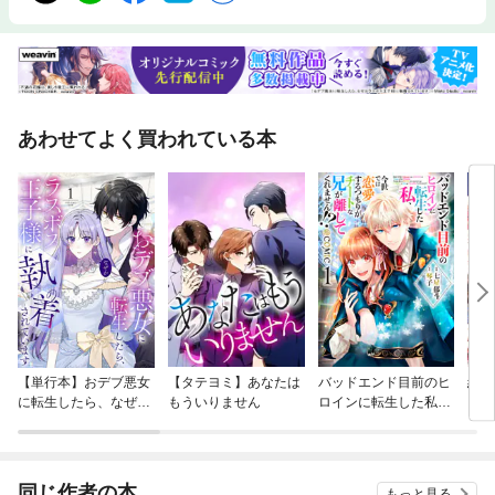
あわせてよく買われている本
【単行本】おデブ悪女
【タテヨミ】あなたは
バッドエンド目前のヒ
結界
に転生したら、なぜか
もういりません
ロインに転生した私、
ラスボス王子様に執着
今世では恋愛するつも
されています
りがチートな兄が離し
てくれません！？@C
OMIC
同じ作者の本
もっと見る