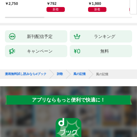
792
1,980
1,
￥2,750
新着
新着
新刊配信予定
ランキング
キャンペーン
無料
漫画無料試し読みならdブック
詩歌
風の記憶
風の記憶
アプリならもっと便利で快適に！