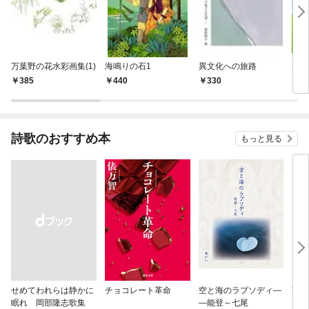
万葉野の花水彩画集(1)
海鳴りの石1
異文化への旅路
風を
385
440
330
3
詩歌のおすすめ本
もっと見る
せめてわれらは静かに
チョコレート革命
空と海のラプソディ―
藤原
眠れ 岡部隆志歌集
―能登～七尾