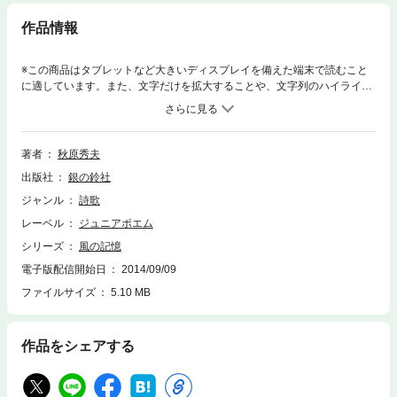
作品情報
※この商品はタブレットなど大きいディスプレイを備えた端末で読むこと
に適しています。また、文字だけを拡大することや、文字列のハイライ
ト、検索、辞書の参照、引用などの機能が使用できません。私は戦争を知
らないみなさんに、私のささやかな戦争体験を伝えることによって、平和
のありがたさと大切さを知ってほしいと思い、この詩集を作りました。―
あとがきより抜粋―
著者
秋原秀夫
出版社
銀の鈴社
ジャンル
詩歌
レーベル
ジュニアポエム
シリーズ
風の記憶
電子版配信開始日
2014/09/09
ファイルサイズ
5.10 MB
作品をシェアする