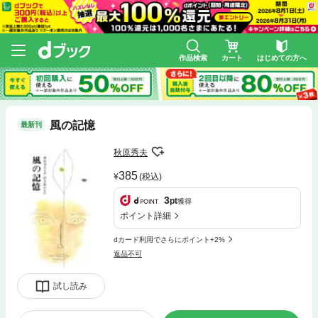
作品検索
カート
はじめての方へ
風の記憶
最新刊
秋原秀夫
385
(税込)
3
pt
獲得
ポイント詳細
dカード利用でさらにポイント+2%
返品不可
試し読み