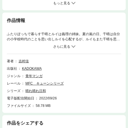
もっと見る
作品情報
ふたりぽっちで暮らす千晴とルイは義理の姉妹。夏の嵐の日、千晴は自分
の小学校時代のことを思い出しルイを心配するが、ルイもまた千晴を思い
やる。「晴れ」と「雨」の物語――。
著者
吉村佳
出版社
KADOKAWA
ジャンル
青年マンガ
レーベル
MFC キューンシリーズ
シリーズ
晴れ晴れ日和
電子版配信開始日
2022/09/26
ファイルサイズ
58.78 MB
作品をシェアする