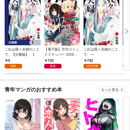
これは我々夫婦のこと
【電子版】月刊コミッ
これは我々夫婦のこと
チェ
で、【分冊版】 1
クフラッパー 2026年9
で、一
冊版
月号
0
730
792
0
無料
新着
試読増量
青年マンガのおすすめ本
もっと見る