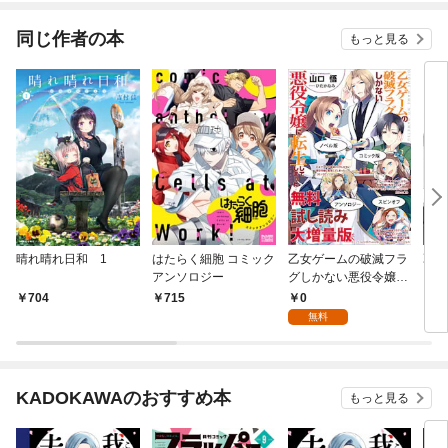
同じ作者の本
もっと見る
晴れ晴れ日和 1
はたらく細胞 コミック
乙女ゲームの破滅フラ
乙女
アンソロジー
グしかない悪役令嬢に
グし
転生してしまった… 無
転生
0
704
715
7
料試し読み大増量版
ミッ
無料
KADOKAWAのおすすめ本
もっと見る