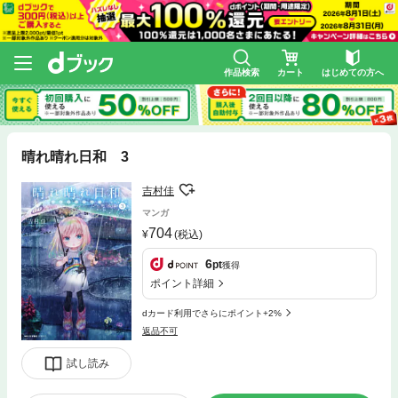
作品検索
カート
はじめての方へ
晴れ晴れ日和 3
吉村佳
マンガ
704
(税込)
6
pt
獲得
ポイント詳細
dカード利用でさらにポイント+2%
返品不可
試し読み