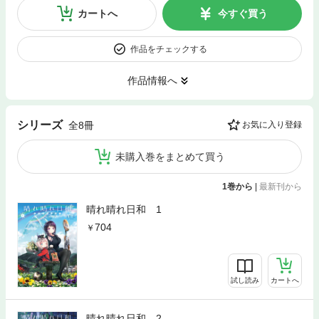
カートへ
今すぐ買う
作品をチェックする
作品情報へ
シリーズ
全8冊
お気に入り登録
未購入巻をまとめて買う
1巻から
|
最新刊から
晴れ晴れ日和 1
704
試し読み
カートへ
晴れ晴れ日和 2