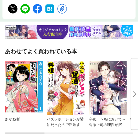
あわせてよく買われている本
あかね噺
ハズレポーションが醤
今夜、うちにおいで～
学園
油だったので料理する
冷徹上司の理性が溶け
ことにしました（コミ
たら
ック）