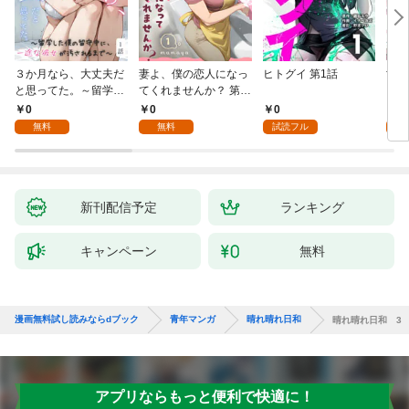
３か月なら、大丈夫だ
妻よ、僕の恋人になっ
ヒトグイ 第1話
世界
と思ってた。～留学し
てくれませんか？ 第1
レベ
た僕の留守中に、一途
話
0
0
0
0
な彼女が汚されるまで
無料
無料
試読フル
～ 1話
新刊配信予定
ランキング
キャンペーン
無料
漫画無料試し読みならdブック
青年マンガ
晴れ晴れ日和
晴れ晴れ日和 3
アプリならもっと便利で快適に！