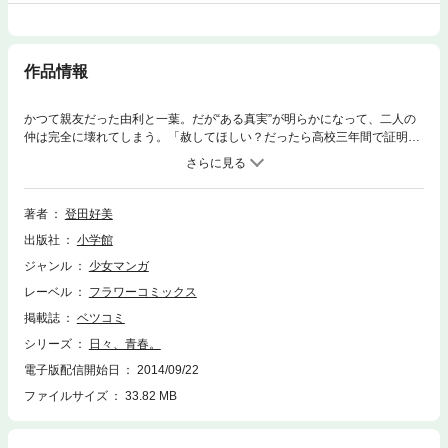
作品情報
かつて親友だった由利と一葉。だが“ある真実”が明らかになって、二人の
仲は完全に壊れてしまう。「赦してほしい？だったら高校三年間で証明し
てみせてよ。あなたに赦すほどの価値があるのか」傷つけてしまった元親
友・一葉にそう告げられ、赦しを乞うために高校生活をスタートさせた由
利。思い悩み、もがく日々で、地尾というクラスメイトと出会ったことで
すべては動きだし…！？傷つけてしまった親友と信じてくれる彼―3人で
著者
登田好美
紡がれる友情を、繊細で濃密な世界観で描きます。新境地に挑んだ登田好
出版社
小学館
美の最新作！ラスト15ページに感動が待っています！！
ジャンル
少女マンガ
レーベル
フラワーコミックス
掲載誌
ベツコミ
シリーズ
日々、青春。
電子版配信開始日
2014/09/22
ファイルサイズ
33.82 MB