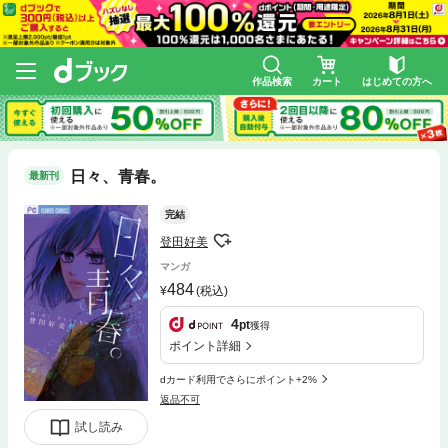
作品検索
カート
はじめての方へ
日々、青春。
最新刊
完結
登田好美
マンガ
484
(税込)
4
pt
獲得
ポイント詳細
dカード利用でさらにポイント+2%
返品不可
試し読み