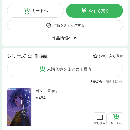
カートへ
今すぐ買う
作品をチェックする
作品情報へ
全1冊
シリーズ
お気に入り登録
完結
未購入巻をまとめて買う
1巻から
|
最新刊から
日々、青春。
484
試し読み
カートへ