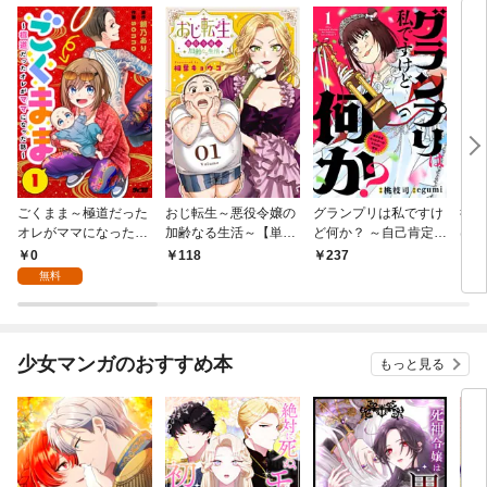
ごくまま～極道だった
おじ転生～悪役令嬢の
グランプリは私ですけ
後宮
オレがママになった話
加齢なる生活～【単
ど何か？ ～自己肯定モ
は謎
～【単話】（１）
話】（１）
ンスターのミスコン無
（１
0
118
237
2
双～【単話】（１）
無料
少女マンガのおすすめ本
もっと見る