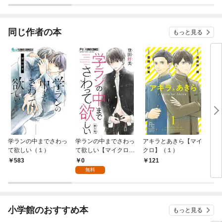
ラスボス王子様に執着
今世
されています
りが
てく
OMI
同じ作者の本
もっと見る
学ランの中までさわっ
学ランの中までさわっ
アキラとあきら【マイ
アキ
て欲しい（１）
て欲しい【マイクロ】
クロ】（１）
（１）
0
583
121
6
無料
小学館のおすすめ本
もっと見る