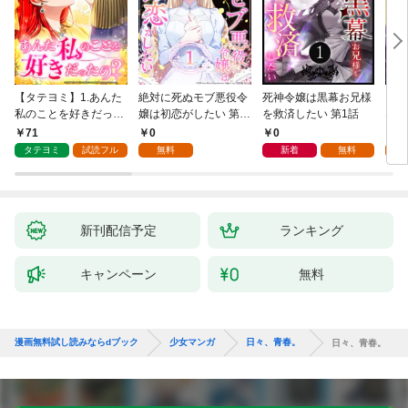
【タテヨミ】1.あんた
絶対に死ぬモブ悪役令
死神令嬢は黒幕お兄様
レベ
私のことを好きだった
嬢は初恋がしたい 第1
を救済したい 第1話
なり
の？
話
71
0
0
0
タテヨミ
試読フル
無料
新着
無料
新刊配信予定
ランキング
キャンペーン
無料
漫画無料試し読みならdブック
少女マンガ
日々、青春。
日々、青春。