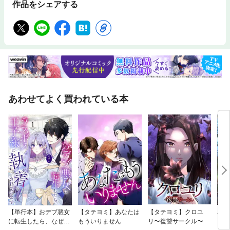
作品をシェアする
あわせてよく買われている本
【単行本】おデブ悪女
【タテヨミ】あなたは
【タテヨミ】クロユ
バッ
に転生したら、なぜか
もういりません
リ〜復讐サークル〜
ロイ