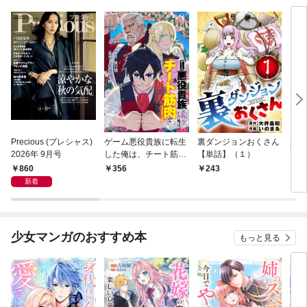
Precious (プレシャス)
ゲーム悪役貴族に転生
裏ダンジョンおくさん
あや
2026年 9月号
した俺は、チート筋肉
【単話】（１）
し夫
で無双する【単話】
倉で
860
356
243
1
（１）
る～
新着
少女マンガのおすすめ本
もっと見る