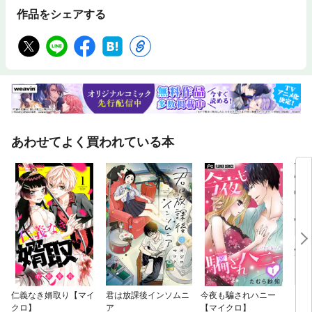
作品をシェアする
あわせてよく買われている本
仁義なき婿取り【マイ
君は放課後インソムニ
今夜も騙されハニー
この
クロ】
ア
【マイクロ】
ちで