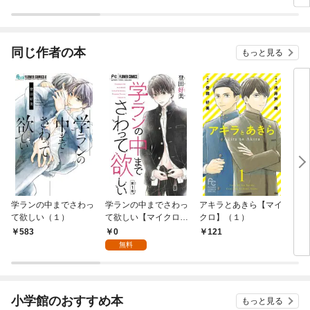
同じ作者の本
もっと見る
学ランの中までさわっ
学ランの中までさわっ
アキラとあきら【マイ
アキ
て欲しい（１）
て欲しい【マイクロ】
クロ】（１）
（１）
0
583
121
6
無料
小学館のおすすめ本
もっと見る