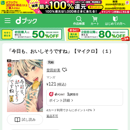
作品検索
カート
はじめての方へ
「今日も、おいしそうですね」【マイクロ】（１）
完結
登田好美
マンガ
121
(税込)
1
pt
獲得
ポイント詳細
dカード利用でさらにポイント+2%
返品不可
試し読み