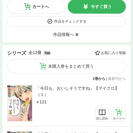
カートへ
今すぐ買う
作品をチェックする
作品情報へ
全12冊
シリーズ
お気に入り登録
完結
未購入巻をまとめて買う
1巻から
|
最新刊から
「今日も、おいしそうですね」【マイクロ】
（１）
121
試し読み
カートへ