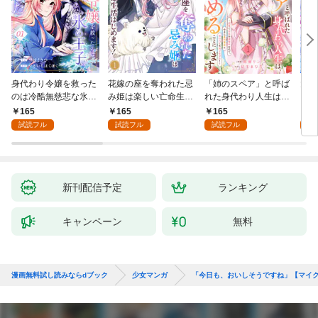
身代わり令嬢を救った
花嫁の座を奪われた忌
「姉のスペア」と呼ば
大好
のは冷酷無慈悲な氷の
み姫は楽しい亡命生活
れた身代わり人生は、
うお
王子の愛でした１
はじめます！１
今日でやめることにし
１
165
165
165
1
ます～辺境で自由を満
試読フル
試読フル
試読フル
試
喫中なので、今さら真
の聖女と言われても知
りません！～１
新刊配信予定
ランキング
キャンペーン
無料
漫画無料試し読みならdブック
少女マンガ
「今日も、おいしそうですね」【マイ