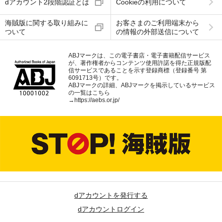
dアカウント2段階認証とは
Cookieの利用について
海賊版に関する取り組みに
お客さまのご利用端末から
ついて
の情報の外部送信について
ABJマークは、この電子書店・電子書籍配信サービス
が、著作権者からコンテンツ使用許諾を得た正規版配
信サービスであることを示す登録商標（登録番号 第
6091713号）です。
ABJマークの詳細、ABJマークを掲示しているサービス
の一覧はこちら
→
https://aebs.or.jp/
dアカウントを発行する
dアカウントログイン