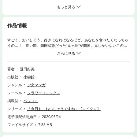
もっと見る
作品情報
すごく、おいしそう。好きになればなるほど、あなたを食べたくなっちゃ
うの…！ 長い間、鎖国状態だった“鬼ヶ島”が開国。鬼しかいないこの島
に、人間の男性がやってくることに！ 初めて見る人間に興味津々だった
けど、やさしくてかっこいい彼に、一目惚れしちゃって…！？ 鬼×人、
禁断の断食愛ストーリー第1巻！！
著者
登田好美
出版社
小学館
ジャンル
少女マンガ
レーベル
フラワーコミックス
掲載誌
ベツコミ
シリーズ
「今日も、おいしそうですね」【マイクロ】
電子版配信開始日
2020/06/24
ファイルサイズ
7.88 MB