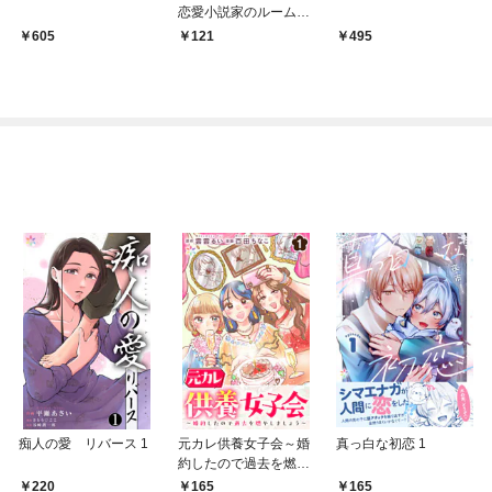
恋愛小説家のルームシ
ェア事情 1巻
605
121
495
痴人の愛 リバース 1
元カレ供養女子会～婚
真っ白な初恋 1
約したので過去を燃や
しましょう～1
220
165
165