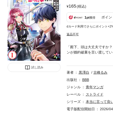
165
(税込)
ポイン
1
pt
獲得
dカード利用でさらにポイント+2
返品不可
「殿下、頭は大丈夫ですか？
ンが婚約破棄を言い渡してい
たいことがあるなら申せと言
ネスがぶちまけたら大騒動に
試し読み
タ、真実の愛の相手リリンだ
著者
黒澤白
古峰るみ
出版社
BBB
ジャンル
青年マンガ
レーベル
ストライド
シリーズ
本当に言って良
電子版配信開始日
2026/04