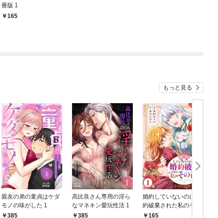
冊版 1
165
もっと見る
親友の弟の童貞はケダ
高比良さん専用の淫ら
婚約していないのに婚
モノの味がした 1
なマネキン愛玩性活 1
約破棄された私のその
後 1
385
385
165