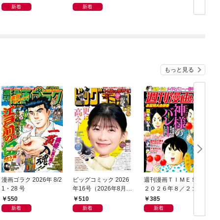
新着
新着
もっと見る
漫画ゴラク 2026年 8/2
ビッグコミック 2026
週刊漫画ＴＩＭＥＳ
1・28 号
年16号（2026年8月7
２０２６年８／２１・
日発売）
２８合併号
550
510
385
新着
新着
新着