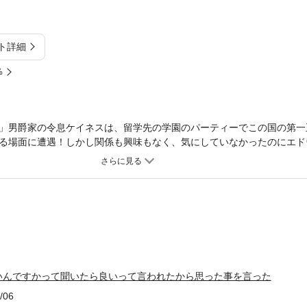
ト詳細
%
」男爵家の令息ケイネスは、留学先の学園のパーティーでこの国の第一
る場面に遭遇！しかし関係も興味もなく、気にしていなかったのにエド
われ…。後で問題にならないよう堅く念押しをした後に、本当に思って
発展!!ケイネスの婚約者、シルフィスタも参加したことで王子の婚約者
けでなく国中の貴族諸侯にまで飛び火して国を揺るがす大事態になってし
いんですかって聞いたら良いって言われたから思った事を言った
/06