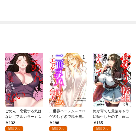
ごめん、恋愛する気は
二世界ハーレム～エロ
俺が育てた最強キャラ
ない（フルカラー） 1
ゲのしすぎで現実無双
に転生したので、歯向
～１
かうヤツはすべてぶん
132
198
165
殴って生きる事にしま
試読フル
試読フル
試読フル
した。１