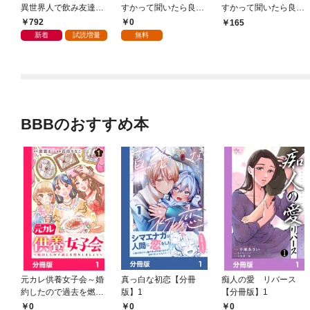
異世界人で飲み友達
すかって聞いたら良い
すかって聞いたら良い
（コミック） 1
って言われたから思っ
って言われたから思っ
792
0
165
た事を言った【分冊
た事を言った 1
新着
試読増量
無料
版】1
BBBのおすすめ本
元カレ供養女子会～婚
真っ白な初恋【分冊
痴人の愛 リバース
約したので過去を燃や
版】1
【分冊版】1
しましょう～【分冊
0
0
0