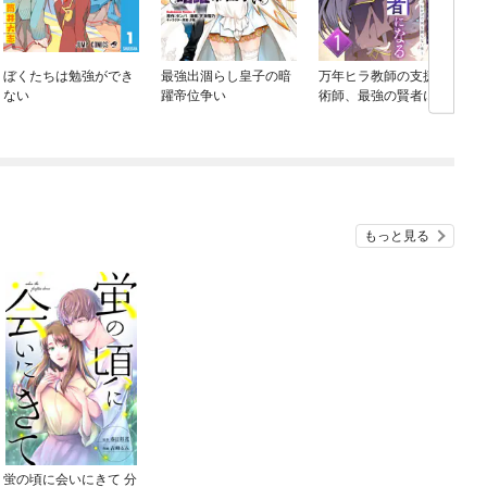
ぼくたちは勉強ができ
最強出涸らし皇子の暗
万年ヒラ教師の支援魔
ない
躍帝位争い
術師、最強の賢者にな
る～不人気の支援魔術
師は給料泥棒だと魔術
大学をクビになった
が、出世した元教え子
たちのおかげで何も困
らない件～
もっと見る
蛍の頃に会いにきて 分