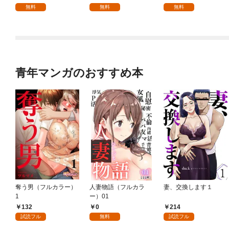
版】1
無料
無料
無料
青年マンガのおすすめ本
奪う男（フルカラー）
人妻物語（フルカラ
妻、交換します１
1
ー）01
132
0
214
試読フル
無料
試読フル