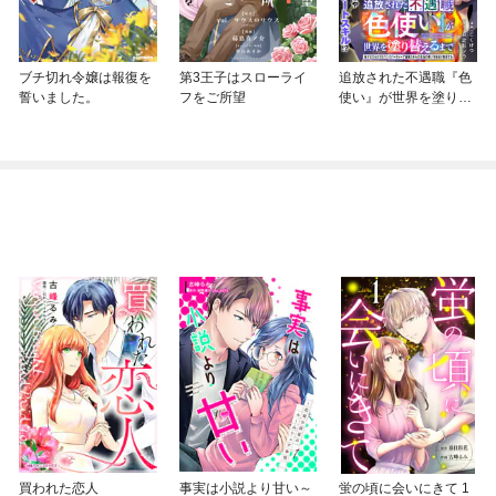
ブチ切れ令嬢は報復を
第3王子はスローライ
追放された不遇職『色
誓いました。
フをご所望
使い』が世界を塗り替
えるまで ～美少女だ
らけのSランクパーテ
ィーで最強スキルの本
当の使い方を知り無双
する～（単話版）
買われた恋人
事実は小説より甘い～
蛍の頃に会いにきて 1