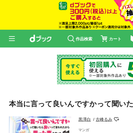
作品検索
カート
本当に言って良いんですかって聞いた
黒澤白
古峰るみ
マンガ