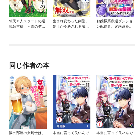
領民０人スタートの辺
生まれ変わった剣聖、
お嬢様系底辺ダンジョ
境領主様 ～青のディ
剣士が冷遇される魔術
ン配信者、迷惑系をボ
アスと蒼角の乙女～
至上主義の学園で無双
コったらバズって伝説
する
になってますわ！？
【単話】
同じ作者の本
隣の部屋の女騎士は、
本当に言って良いんで
本当に言って良いんで