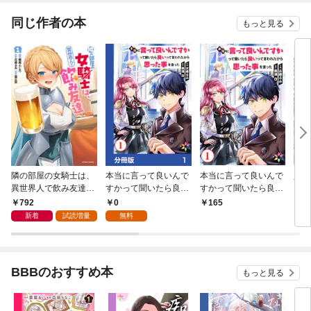
います
同じ作者の本
もっと見る
隣の部屋の女騎士は、
本当に言って良いんで
本当に言って良いんで
買わ
異世界人で飲み友達
すかって聞いたら良い
すかって聞いたら良い
（コミック） 1
って言われたから思っ
って言われたから思っ
792
0
165
6
た事を言った【分冊
た事を言った 1
新着
試読増量
無料
版】1
BBBのおすすめ本
もっと見る