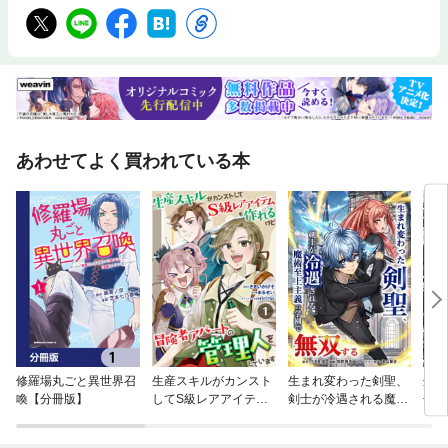
あわせてよく買われている本
修羅場丸ごと異世界召
生産スキルがカンスト
生まれ変わった剣聖、
処刑
喚【分冊版】
してS級レアアイテム
剣士が冷遇される魔術
子、
も作れるけど冒険者ア
至上主義の学園で無双
ます
パートの管理人をして
する