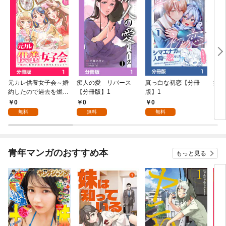
元カレ供養女子会～婚
痴人の愛 リバース
真っ白な初恋【分冊
痴人
約したので過去を燃や
【分冊版】1
版】1
しましょう～【分冊
0
0
0
2
版】1
無料
無料
無料
青年マンガのおすすめ本
もっと見る