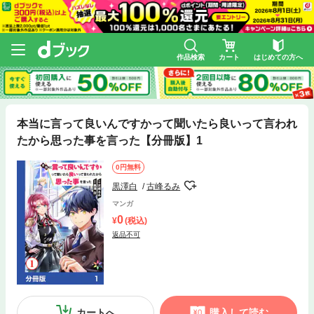
作品検索
カート
はじめての方へ
本当に言って良いんですかって聞いたら良いって言われ
たから思った事を言った【分冊版】1
0円無料
黒澤白
古峰るみ
マンガ
0
(税込)
返品不可
カートへ
購入して読む