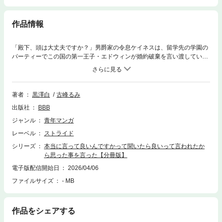
作品情報
「殿下、頭は大丈夫ですか？」男爵家の令息ケイネスは、留学先の学園の
パーティーでこの国の第一王子・エドウィンが婚約破棄を言い渡している
場面に遭遇！しかし関係も興味もなく、気にしていなかったのにエドウィ
ンから言いたいことがあるなら申せと言われ…。後で問題にならないよう
堅く念押しをした後に、本当に思っていることをケイネスがぶちまけたら
大騒動に発展!!ケイネスの婚約者、シルフィスタも参加したことで王子の
著者
黒澤白
古峰るみ
婚約者だったアンリエッタ、真実の愛の相手リリンだけでなく国中の貴族
出版社
BBB
諸侯にまで飛び火して国を揺るがす大事態になってしまい…!?
ジャンル
青年マンガ
レーベル
ストライド
シリーズ
本当に言って良いんですかって聞いたら良いって言われたか
ら思った事を言った【分冊版】
電子版配信開始日
2026/04/06
ファイルサイズ
- MB
作品をシェアする