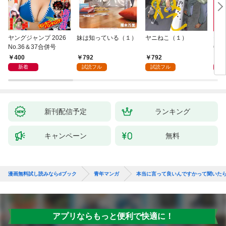
ヤングジャンプ 2026
妹は知っている（１）
ヤニねこ（１）
モー
No.36＆37合併号
6・3
日発
400
792
792
4
新着
試読フル
試読フル
新刊配信予定
ランキング
キャンペーン
無料
漫画無料試し読みならdブック
青年マンガ
本当に言って良いんですかって聞いた
アプリならもっと便利で快適に！