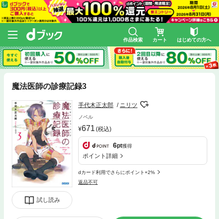
作品検索
カート
はじめての方へ
魔法医師の診療記録3
手代木正太郎
ニリツ
ノベル
671
(税込)
6
pt
獲得
ポイント詳細
dカード利用でさらにポイント+2%
返品不可
試し読み