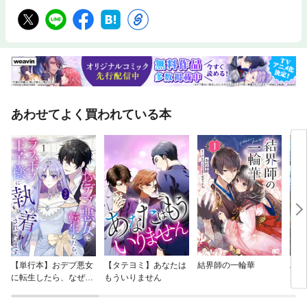
あわせてよく買われている本
【単行本】おデブ悪女
【タテヨミ】あなたは
結界師の一輪華
バッ
に転生したら、なぜか
もういりません
ロイ
ラスボス王子様に執着
今世
されています
りが