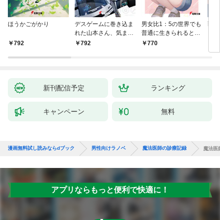
ほうかごがかり
デスゲームに巻き込ま
男女比1：5の世界でも
戦地
れた山本さん、気まま
普通に生きられると思
カシ
にゲームバランスを崩
った？ ～激重感情な
活を
792
792
770
8
壊させる【電子特別
彼女たちが無自覚男子
特典
版】
に翻弄されたら～
新刊配信予定
ランキング
キャンペーン
無料
漫画無料試し読みならdブック
男性向けラノベ
魔法医師の診療記録
魔法医
アプリならもっと便利で快適に！