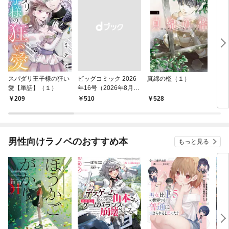
スパダリ王子様の狂い
ビッグコミック 2026
真綿の檻（１）
こん
愛【単話】（１）
年16号（2026年8月7
（１
日発売）
209
￥510
528
5
男性向けラノベのおすすめ本
もっと見る