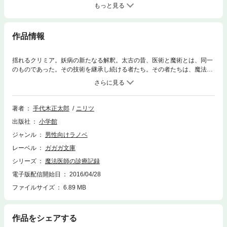
もっと見る
作品情報
揺れるクリミア。妖病の新たなる解釈。太古の昔、医術と魔術とは、同一
のものであった。その技術を継承し続ける者たち。その者たちは、魔法医
師と呼ばれていた。ドゥンと呼ばれる様々な《妖病》の原因。それに感染
することで、人は伝承の中に存在する魔物に身を変える。故に、魔法医師
は必要とされ続けている――。だが、その魔法医師も《妖病》に冒される
ことがある。魔法医学の権威・ガレノス。彼は治療法が不明のドゥンに感
著者
手代木正太郎
ニリツ
染し、その命を削りとられていた。そして、彼の元に５人の魔法医師が集
出版社
小学館
う。彼の治療を巡って、技を競い合う魔法医師たち。その一方で、ガレノ
スの身辺について、奇妙な事柄が浮かび上がってくる。サキュバスの存在
ジャンル
男性向けラノベ
と、石化の邪眼を持つ少年。クリミアの他に呼ばれた医師たちとガレノス
レーベル
ガガガ文庫
との内縁関係。そして、ガレノスは何者かにドゥンを植えつけられ
た……。果たしてガレノスと、それらとの関係とは。そして、ガレノスの
シリーズ
魔法医師の診療記録
妖病の意外な真相とは。ヴィクターの師、フレデリーク・ナイチンゲール
電子版配信開始日
2016/04/28
も登場し、クリミアとヴィクターの旅は次のステージへ。魔法医学の特異
ファイルサイズ
6.89 MB
な一面が記された第３集。※この作品は底本と同じクオリティのカラーイ
ラスト、モノクロの挿絵イラストが収録されています。
作品をシェアする