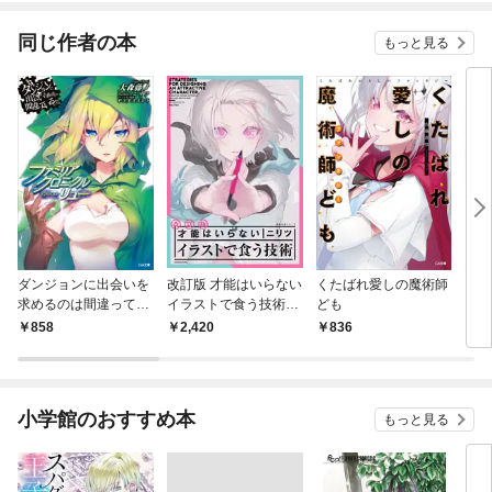
てく
OMI
同じ作者の本
もっと見る
ダンジョンに出会いを
改訂版 才能はいらない
くたばれ愛しの魔術師
とあ
求めるのは間違ってい
イラストで食う技術
ども
るだろうか ファミリ
神技作画シリーズ
858
2,420
836
7
アクロニクル ｅｐｉ
ｓｏｄｅリュー
小学館のおすすめ本
もっと見る