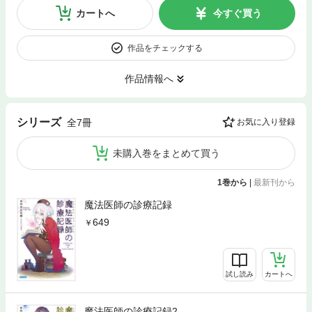
カートへ
今すぐ買う
作品をチェックする
作品情報へ
シリーズ
全7冊
お気に入り登録
未購入巻をまとめて買う
1巻から
|
最新刊から
魔法医師の診療記録
649
試し読み
カートへ
魔法医師の診療記録2