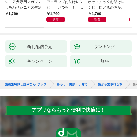
シニア犬専門マガジン
アイラップお助けレシ
ホットクックお助けレ
首
しあわせシニア犬生活
ピ 「いつも」も「も
シピ 肉と魚のおか
ヨガ
しも」もおいしい！
ず 少ない材料＆調味
ラと
1,760
1,760
1,
￥1,760
料で、あとはスイッチ
リー
新着
新着
ポン！
昇と
新刊配信予定
ランキング
キャンペーン
無料
漫画無料試し読みならdブック
暮らし・健康・子育て
猫から愛される本
猫
アプリならもっと便利で快適に！