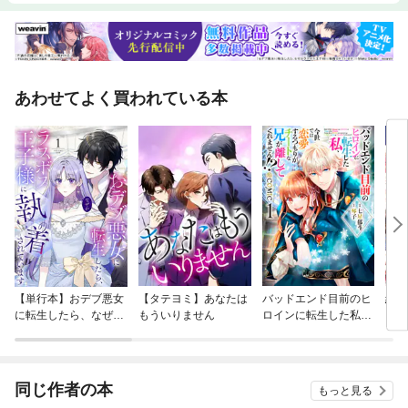
あわせてよく買われている本
【単行本】おデブ悪女
【タテヨミ】あなたは
バッドエンド目前のヒ
結界
に転生したら、なぜか
もういりません
ロインに転生した私、
ラスボス王子様に執着
今世では恋愛するつも
されています
りがチートな兄が離し
てくれません！？@C
OMIC
同じ作者の本
もっと見る