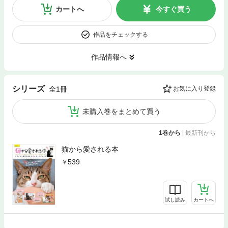
カートへ
今すぐ買う
作品をチェックする
作品情報へ
シリーズ
全1冊
お気に入り登録
未購入巻をまとめて買う
1巻から
|
最新刊から
猫から愛される本
539
試し読み
カートへ