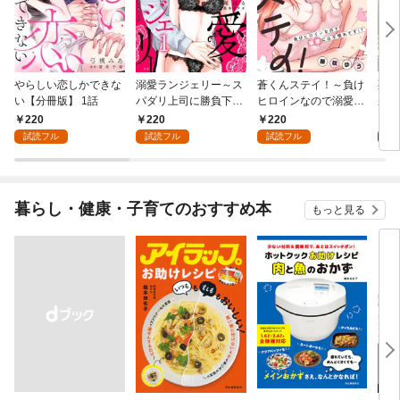
やらしい恋しかできな
溺愛ランジェリー～ス
蒼くんステイ！～負け
死に
い【分冊版】 1話
パダリ上司に勝負下着
ヒロインなので溺愛に
が毎
を見られたら淫靡な恋
は不慣れです！？～
れる
220
220
220
8
が始まった～【分冊
【分冊版】 1話
って
試読フル
試読フル
試読フル
版】 1話
暮らし・健康・子育てのおすすめ本
もっと見る