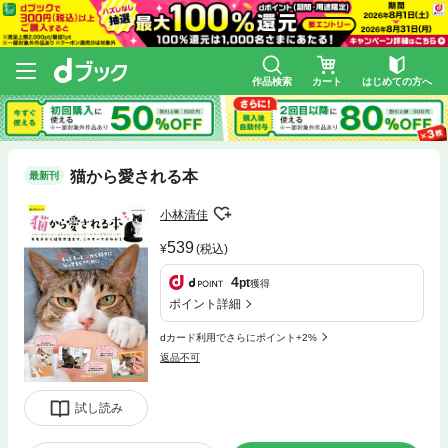
作品検索
カート
はじめての方へ
猫から愛される本
最新刊
小林清佳
539
(税込)
4
pt
獲得
ポイント詳細
dカード利用でさらにポイント+2%
返品不可
試し読み