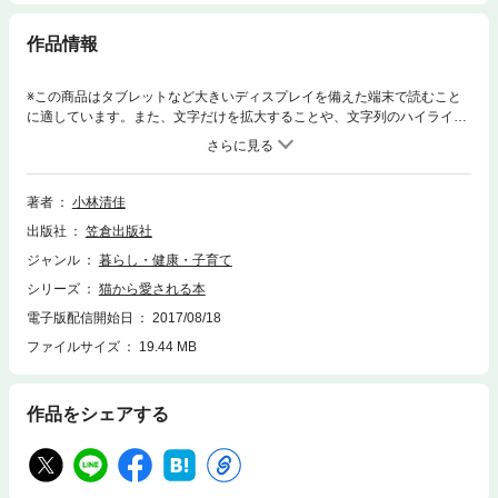
作品情報
※この商品はタブレットなど大きいディスプレイを備えた端末で読むこと
に適しています。また、文字だけを拡大することや、文字列のハイライ
ト、検索、辞書の参照、引用などの機能が使用できません。もっともっと
猫から好きになってもらうために……。優美な肢体と気まぐれな性格で私
たちを魅了する猫。彼らのキモチから健康方法、人との関わりの歴史ま
で、猫のすべてがわかる本です。鳴き声やしぐさだけでなく、愛猫の健康
著者
小林清佳
管理のためのボディチェックの方法まで、大切な家族のために読んでおい
出版社
笠倉出版社
てもらいたい内容が満載です。【ご利用前に必ずお読みください】■誌面
内の目次やページ表記などは紙版のものです。一部の記事は、電子版では
ジャンル
暮らし・健康・子育て
掲載されていない場合がございます。■一部マスキングしている写真、掲
シリーズ
猫から愛される本
載順序が違うページなどがある場合がございます。■電子版からは応募で
きないプレゼントやアンケート、クーポンなどがございます。以上をご理
電子版配信開始日
2017/08/18
解のうえ、ご購入、ご利用ください。
ファイルサイズ
19.44 MB
作品をシェアする