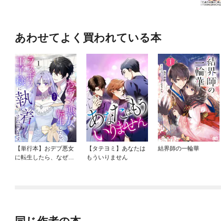
あわせてよく買われている本
【単行本】おデブ悪女
【タテヨミ】あなたは
結界師の一輪華
に転生したら、なぜか
もういりません
ラスボス王子様に執着
されています