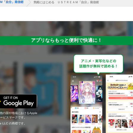
Ｍ「自分」発信術
気軽にはじめる ＵＳＴＲＥＡＭ「自分」発信術
アプリならもっと便利で快適に！
の他の国や地域におけるApple
c.のサービスマークです。
ogle LLC の商標です。