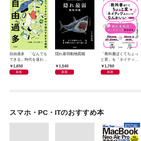
自由過多 「なんでも
隠れ最弱動物図鑑
「教科書ぽくてちょっ
できる」時代を迷わず
と変」を「ネイティヴ
生きる技術
みたいでなんかいい」
1,650
1,540
1,760
に変える教科書英語ア
新着
新着
新着
ップデートBOOK
スマホ・PC・ITのおすすめ本