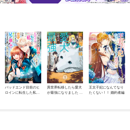
バッドエンド目前のヒ
異世界転移したら愛犬
王太子妃になんてなり
ロインに転生した私、
が最強になりました ～
たくない！！ 婚約者編
今世では恋愛するつも
シルバーフェンリルと
りがチートな兄が離し
俺が異世界暮らしを始
てくれません！？@C
めたら～ THE COMIC
OMIC