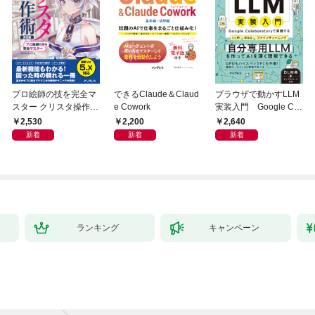
プロ絵師の技を完全マ
できるClaude＆Claud
ブラウザで動かすLLM
スター クリスタ操作術
e Cowork
実装入門 Google Col
決定版 改訂2版 CLIP S
aboratoryで実践するL
2,530
2,200
2,640
TUDIO PAINT PRO/E
LM・RAG・ファイン
新着
新着
新着
X/iPad対応
チューニング
ランキング
キャンペーン