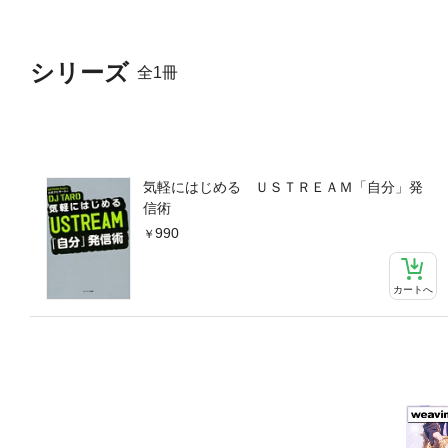
シリーズ
全1冊
気軽にはじめる ＵＳＴＲＥＡＭ「自分」発
信術
990
カートへ