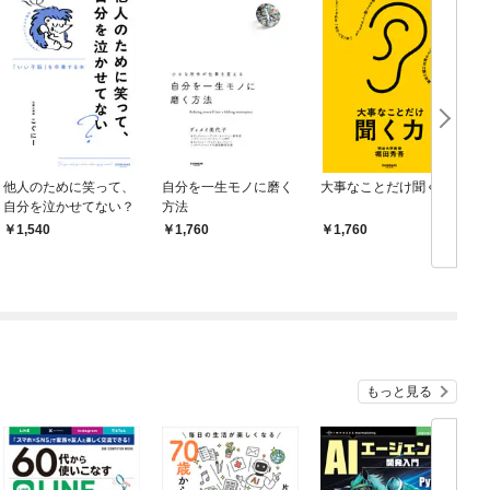
他人のために笑って、
自分を一生モノに磨く
大事なことだけ聞く力
自分を泣かせてない？
方法
1,540
1,760
1,760
もっと見る