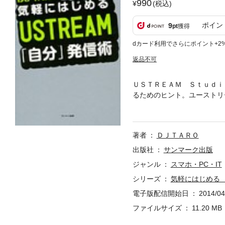
990
(税込)
ポイン
9
pt
獲得
dカード利用でさらにポイント+2
返品不可
ＵＳＴＲＥＡＭ Ｓｔｕｄｉ
るためのヒント。ユーストリ
「何を配信したらいいのかわ
何か気をつけることはある？
た、ラジオＤＪならではの「
著者
ＤＪＴＡＲＯ
たいという方も、必見の一冊
出版社
サンマーク出版
ジャンル
スマホ・PC・IT
シリーズ
気軽にはじめる
電子版配信開始日
2014/04
ファイルサイズ
11.20 MB