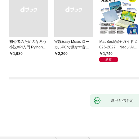
初心者のためのなろう
実践Easy Music ロー
MacBook完全ガイド 2
小説API入門 Pythonで
カルPCで動かす音楽
026-2027 Neo／Air
作るデータ活用法
生成AI完全ガイド
／Pro対応
1,740
￥1,980
￥2,200
新着
新刊配信予定