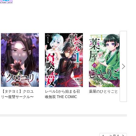
【タテヨミ】クロユ
レベル1から始まる召
薬屋のひとりごと
リ〜復讐サークル〜
喚無双 THE COMIC