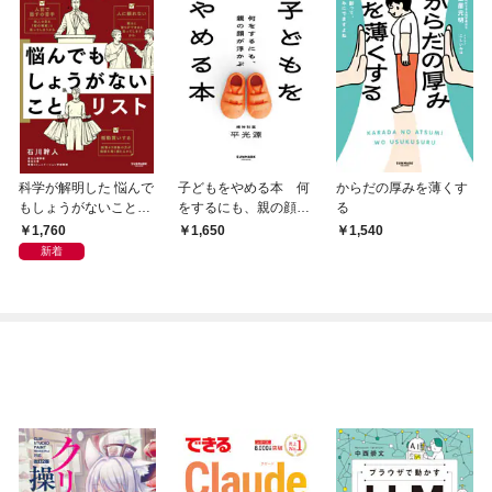
科学が解明した 悩んで
子どもをやめる本 何
からだの厚みを薄くす
もしょうがないことリ
をするにも、親の顔が
る
スト
浮かぶ
1,760
1,650
1,540
新着