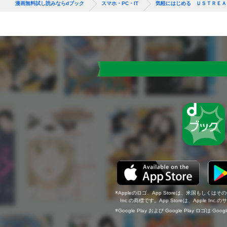
漫画無料試し読みならdブック
スマホ・PC・IT
気軽にはじめる ＵＳＴＲＥＡ
Appleのロゴ、App Storeは、米国もしくはそ
Inc.の商標です。App Storeは、Apple In
Google Play および Google Play ロゴは Go