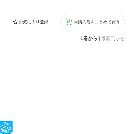
お気に入り登録
未購入巻をまとめて買う
1巻から
|
最新刊から