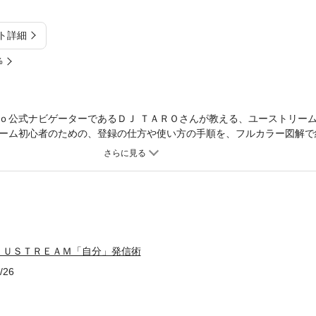
ト詳細
%
ｏ公式ナビゲーターであるＤＪ ＴＡＲＯさんが教える、ユーストリー
ーム初心者のための、登録の仕方や使い方の手順を、フルカラー図解で
からない……」「やってみたいけど、なんだか気がひける」「会社で使
」「どうやったらビューアーを増やせるのか？」そんな悩みの数々にお
話し方」「伝え方」のコツも大公開！ 人前で話すのが苦手な方も、も
です！
 ＵＳＴＲＥＡＭ「自分」発信術
/26