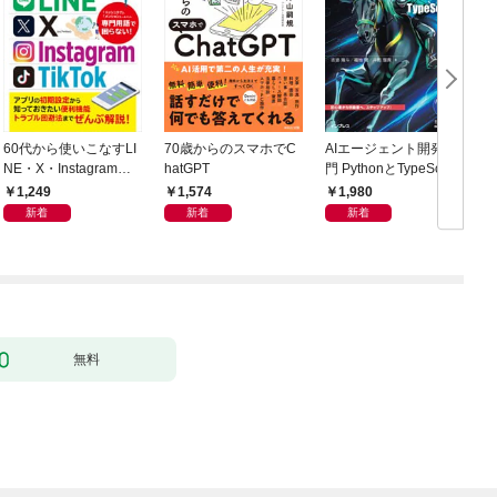
60代から使いこなすLI
70歳からのスマホでC
AIエージェント開発入
NE・X・Instagram・T
hatGPT
門 PythonとTypeScript
ikTok
で学ぶ実践的手法
1,249
1,574
1,980
新着
新着
新着
無料