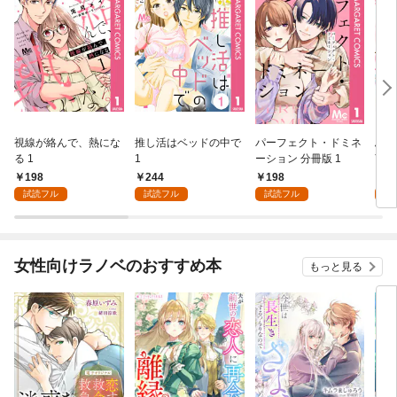
視線が絡んで、熱にな
推し活はベッドの中で
パーフェクト・ドミネ
ふし
る 1
1
ーション 分冊版 1
言っ
198
244
198
2
試読フル
試読フル
試読フル
試
女性向けラノベのおすすめ本
もっと見る