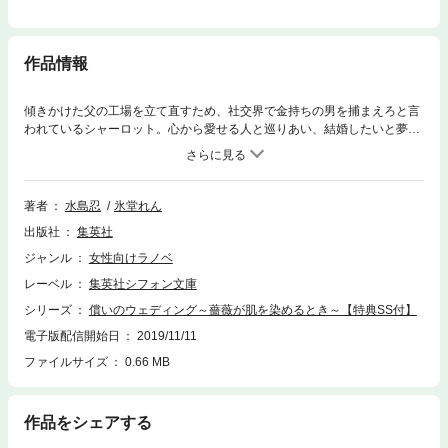
作品情報
傾きかけた父の工場を立て直すため、社交界で金持ちの男を捕まえろと言
われているシャーロット。心から愛せる人と巡りあい、結婚したいと夢見
ているが、父には逆らえない。そんなある日、幼い弟や妹と訪れた公園
で、毎日見かける青年に声をかけられる。彼――謎めいた貴族の青年・グ
リフィンに心惹かれ、シャーロットは身を委ねてしまう。しかし、グリフ
ィンは姿を消してしまい…？ ドラマティック・ラブ♪ 「初回限定特典
著者
水島忍
氷堂れん
ペーパー」用の番外編ミニ小説「ふたたびのウェディング」を収録！※イ
出版社
集英社
ラストは収録されていません。【目次】償いのウェディング～薔薇が肌を
染めるとき～/番外編ミニ小説 ふたたびのウェディング/あとがき
ジャンル
女性向けラノベ
レーベル
集英社シフォン文庫
シリーズ
償いのウェディング～薔薇が肌を染めるとき～【特典SS付】
電子版配信開始日
2019/11/11
ファイルサイズ
0.66 MB
作品をシェアする