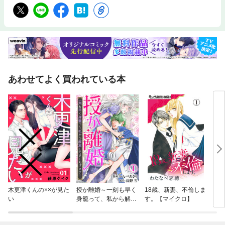
あわせてよく買われている本
木更津くんの××が見た
授か離婚～一刻も早く
18歳、新妻、不倫しま
もう
い
身籠って、私から解放
す。【マイクロ】
いっ
してさしあげます！
れぬ
子を