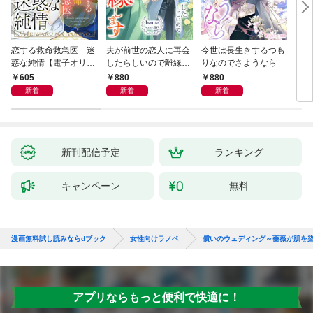
恋する救命救急医 迷
夫が前世の恋人に再会
今世は長生きするつも
話し
惑な純情【電子オリジ
したらしいので離縁し
りなのでさようなら
でし
ナル】
ます
605
880
880
1,
新着
新着
新着
新刊配信予定
ランキング
キャンペーン
無料
漫画無料試し読みならdブック
女性向けラノベ
償いのウェディング～薔薇が肌を染
アプリならもっと便利で快適に！