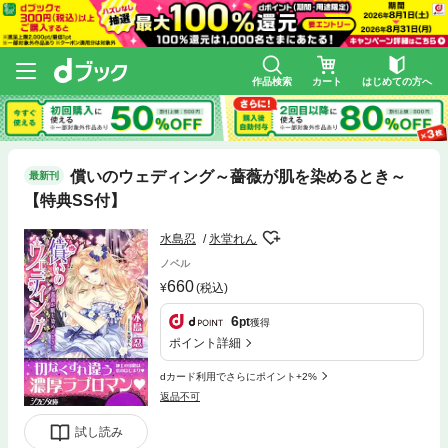
作品検索
カート
はじめての方へ
償いのウェディング～薔薇が肌を染めるとき～
最新刊
【特典SS付】
水島忍
氷堂れん
ノベル
660
(税込)
6
pt
獲得
ポイント詳細
dカード利用でさらにポイント+2%
返品不可
試し読み