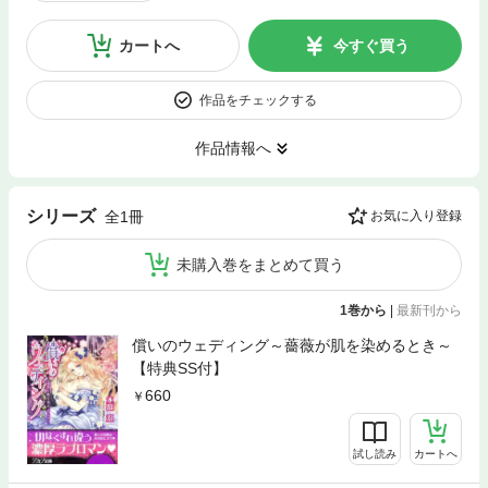
カートへ
今すぐ買う
作品をチェックする
作品情報へ
シリーズ
全1冊
お気に入り登録
未購入巻をまとめて買う
1巻から
|
最新刊から
償いのウェディング～薔薇が肌を染めるとき～
【特典SS付】
660
試し読み
カートへ