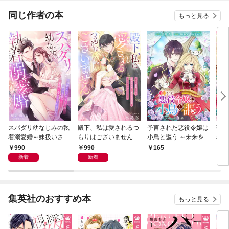
り】
同じ作者の本
もっと見る
スパダリ幼なじみの執
殿下、私は愛されるつ
予言された悪役令嬢は
強引
着溺愛婚～妹扱いされ
もりはございません～
小鳥と謳う ～未来を知
着さ
てるはずが、ずっと前
前世で毒殺された元王
る専属執事に「君を救
んが
990
990
165
1
から重甘く愛されてい
太子妃は、愛なき契約
う」と言われました～
話
新着
新着
ました～
婚で逃げ切りたい……
分冊版 第1話
のに。～
集英社のおすすめ本
もっと見る