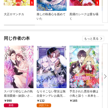
大正ロマンチカ
推しの執着心を舐めて
黒燿のシークは愛を囁
シュ
いた
く
同じ作者の本
もっと見る
スパダリ幼なじみの執
なりそこない聖女は無
予言された悪役令嬢は
強引
着溺愛婚～妹扱いされ
自覚ヤンデレお義兄さ
小鳥と謳う ～未来を知
着さ
てるはずが、ずっと前
まに溺愛される 第1話
る専属執事に「君を救
んが
990
132
165
1
から重甘く愛されてい
【単話版】
う」と言われました～
話
新着
試読フル