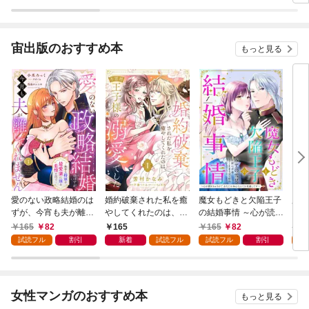
ました～
分冊版 第1話
宙出版のおすすめ本
もっと見る
愛のない政略結婚のは
婚約破棄された私を癒
魔女もどきと欠陥王子
魔王
ずが、今宵も夫が離し
やしてくれたのは、不
の結婚事情 ～心が読め
目の
てくれません～無骨な
器用王子様の溺愛でし
ちゃうので、あなたの
売】
165
82
165
165
82
1
将軍は最愛妻に滾る恋
た【単話売】 1話
本心なんてお見通しで
試読フル
割引
新着
試読フル
試読フル
割引
試
情を注ぐ～【単話売】
す～【単話売】 1話
1話
女性マンガのおすすめ本
もっと見る