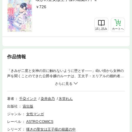
726
試し読み
カートへ
作品情報
「きみが二度と女神の目に触れないように堕とす――」幼い頃から女神の
声を聞くことのできた公爵令嬢のルーナは、王太子・エリアルの婚約者と
なるため、聖女筆頭候補として励んできた。しかし、選定の儀で聖女に選
ばれ、エリアルの婚約者となったのは、ルーナの異母姉・クローディアだ
った。失意のどん底に陥るルーナを謎の刺客が襲い意識が遠のくなか、彼
女を救ったのは、聖女の座から引きずり下ろしたエリアル王太子で――そ
著者
千朶インク
染井由乃
氷堂れん
して、気付けば彼が用意した箱庭のような離宮に囲われていて…!?ヤンデ
出版社
宙出版
レ王太子の一途すぎる溺愛に甘く沈んでいく――元・聖女が王太子の歪ん
だ愛に囲われる執着溺愛ファンタジー ★描きおろしプロローグ3P収録!!★
ジャンル
女性マンガ
描きおろしおまけマンガ2P収録!!
レーベル
ASTRO COMICS
シリーズ
嘆きの聖女は王子様の箱庭の中