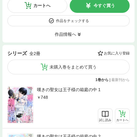
カートへ
今すぐ買う
作品をチェックする
作品情報へ
シリーズ
全2冊
お気に入り登録
未購入巻をまとめて買う
1巻から
|
最新刊から
嘆きの聖女は王子様の箱庭の中 1
748
試し読み
カートへ
嘆きの聖女は王子様の箱庭の中 2