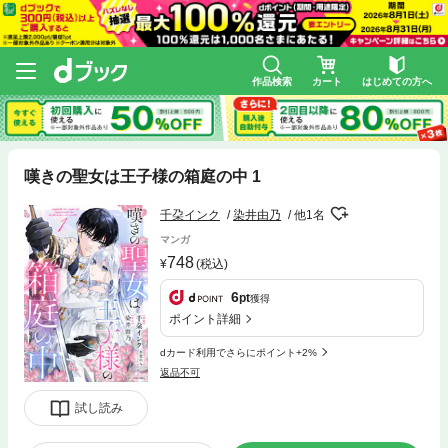
作品検索
カート
はじめての方へ
嘆きの聖女は王子様の箱庭の中 1
千朶インク
染井由乃
他1名
マンガ
748
(税込)
6
pt
獲得
ポイント詳細
dカード利用でさらにポイント+2%
返品不可
試し読み